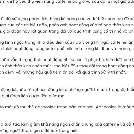
 khi họ tiêu thụ viên nang caffeine ba giờ và sau đó là một giờ trư
 tôi đã sử dụng phân tích thống kê nâng cao và trí tuệ nhân tạo để x
 tạp của các tín hiệu não, phản ánh hoạt động của tế bào thần kinh n
ai đoạn này rất quan trọng đối với quá trình củng cố trí nhớ và phụ
ng kinh ngạc trong nhịp điệu điện của não trong khi ngủ: caffeine
h thích hoạt động sóng beta, phổ biến hơn trong khi thức và tham gia
não vẫn ở trạng thái hoạt động nhiều hơn, ít phục hồi hơn dưới ảnh h
 ảnh thần kinh nhận thức, cho biết. "Sự thay đổi trong hoạt động nhị
đêm, với những hậu quả tiềm ẩn đối với quá trình xử lý trí nhớ".
 động lực não rõ rệt hơn đáng kể ở những người trẻ tuổi trong độ tuổ
, giai đoạn liên quan đến giấc mơ.
 do mật độ thụ thể adenosine trong não cao hơn. Adenosine là một p
eo tuổi tác, làm giảm khả năng ngăn chặn chúng của caffeine và cải t
ững người tham gia ở độ tuổi trung niên".