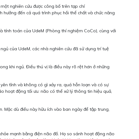
ng một nghiên cứu được công bố trên tạp chí
h hưởng đến cả quá trình phục hồi thể chất và chức năng
 và tính toán của UdeM (Phòng thí nghiệm CoCo), cùng với
c ngủ của UdeM, các nhà nghiên cứu đã sử dụng trí tuệ
ong khi ngủ. Điều thú vị là điều này rõ rệt hơn ở những
 yên tĩnh và không có gì xảy ra, quá hỗn loạn và có sự
o hoạt động tối ưu: não có thể xử lý thông tin hiệu quả,
ơn. Mặc dù điều này hữu ích vào ban ngày để tập trung,
n khỏe mạnh bằng điện não đồ. Họ so sánh hoạt động não