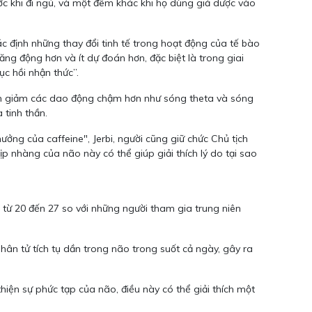
ớc khi đi ngủ, và một đêm khác khi họ dùng giả dược vào
ác định những thay đổi tinh tế trong hoạt động của tế bào
ăng động hơn và ít dự đoán hơn, đặc biệt là trong giai
c hồi nhận thức”.
 làm giảm các dao động chậm hơn như sóng theta và sóng
 tinh thần.
ưởng của caffeine", Jerbi, người cũng giữ chức Chủ tịch
p nhàng của não này có thể giúp giải thích lý do tại sao
i từ 20 đến 27 so với những người tham gia trung niên
hân tử tích tụ dần trong não trong suốt cả ngày, gây ra
hiện sự phức tạp của não, điều này có thể giải thích một