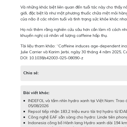
Và những khác biệt liên quan đến tuổi tác này cho thấy nã
giới, đặc biệt là như một phương thuốc chữa mệt mỏi hà
của não ở các nhóm tuổi và tình trạng sức khỏe khác nha
Họ nói thêm rằng nghiên cứu sâu hơn cần làm rõ cách nh
khuyến nghị cá nhân về lượng caffeine hấp thụ.
Tài liệu tham khảo: “Caffeine induces age-dependent incre
Julie Carrier và Karim Jerbi, ngày 30 tháng 4 năm 2025, 
DOI: 10.1038/s42003-025-08090-z
Chia sẻ:
Bài viết khác:
INDEFOL và tầm nhìn hydro xanh tại Việt Nam: Trao
05/08/2026
Repsol tiếp nhận 183,2 triệu euro tài trợ hydro từ IDAE
Công nghệ EAF sẵn sàng cho hydro: Linde tiên phong
Indonesia công bố Hành lang Hydro xanh dài 194 km 