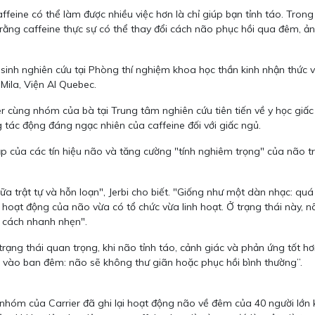
caffeine có thể làm được nhiều việc hơn là chỉ giúp bạn tỉnh táo. Tro
ằng caffeine thực sự có thể thay đổi cách não phục hồi qua đêm, ản
p sinh nghiên cứu tại Phòng thí nghiệm khoa học thần kinh nhận thức
 Mila, Viện AI Quebec.
ier cùng nhóm của bà tại Trung tâm nghiên cứu tiên tiến về y học giấ
tác động đáng ngạc nhiên của caffeine đối với giấc ngủ.
tạp của các tín hiệu não và tăng cường "tính nghiêm trọng" của não tr
 trật tự và hỗn loạn", Jerbi cho biết. "Giống như một dàn nhạc: quá
hoạt động của não vừa có tổ chức vừa linh hoạt. Ở trạng thái này, nã
t cách nhanh nhẹn".
trạng thái quan trọng, khi não tỉnh táo, cảnh giác và phản ứng tốt h
i vào ban đêm: não sẽ không thư giãn hoặc phục hồi bình thường”.
 nhóm của Carrier đã ghi lại hoạt động não về đêm của 40 người lớ