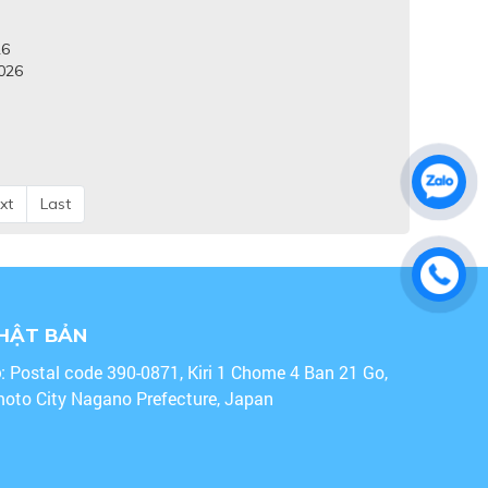
26
2026
xt
Last
NHẬT BẢN
o
: Postal code 390-0871, Kiri 1 Chome 4 Ban 21 Go,
oto City Nagano Prefecture, Japan