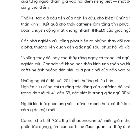
của từng người tham gia vào hai đêm riêng biệt — một đêm
cùng thời điểm.
Thölke, tác giả đầu tiên của nghiên cứu, cho biết: “Chúng
thần kinh”. “Kết quả cho thấy caffeine làm tăng tính phức
đoạn chuyển động mắt không nhanh (NREM) của giấc ngủ, gi
Các nhà nghiên cứu cũng phát hiện ra những thay đổi đá
alpha, thường liên quan đến giấc ngủ sâu, phục hồi và kíc
"Những thay đổi này cho thấy rằng ngay cả trong khi ngủ, 
nghiên cứu Canada về khoa học thần kinh tính toán và hình
caffeine ảnh hưởng đến hiệu quả phục hồi của não vào ban 
Những người ở độ tuổi 20 bị ảnh hưởng nhiều hơn
Nghiên cứu cũng chỉ ra rằng tác động của caffeine đối với
trong độ tuổi từ 41 đến 58, đặc biệt là trong giấc ngủ REM
Người lớn tuổi phản ứng với caffeine mạnh hơn, có thể là
cảm giác mệt mỏi.
Carrier cho biết "Các thụ thể adenosine tự nhiên giảm th
phần tác dụng giảm của caffeine được quan sát thấy ở nh