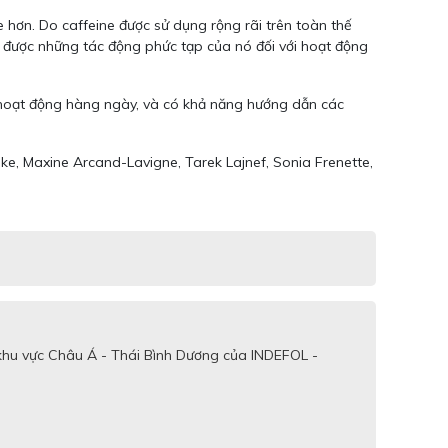
e hơn. Do caffeine được sử dụng rộng rãi trên toàn thế
 được những tác động phức tạp của nó đối với hoạt động
 hoạt động hàng ngày, và có khả năng hướng dẫn các
lke, Maxine Arcand-Lavigne, Tarek Lajnef, Sonia Frenette,
khu vực Châu Á - Thái Bình Dương của INDEFOL -