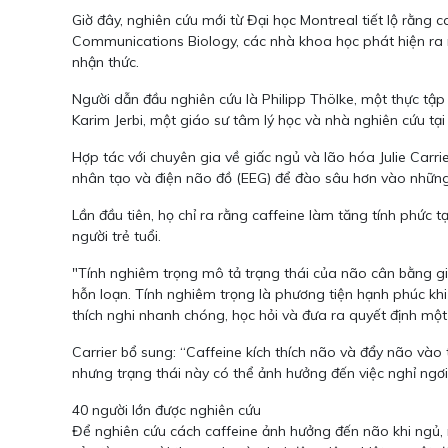
Giờ đây, nghiên cứu mới từ Đại học Montreal tiết lộ rằng 
Communications Biology, các nhà khoa học phát hiện ra r
nhận thức.
Người dẫn đầu nghiên cứu là Philipp Thölke, một thực tậ
Karim Jerbi, một giáo sư tâm lý học và nhà nghiên cứu tại
Hợp tác với chuyên gia về giấc ngủ và lão hóa Julie Carr
nhân tạo và điện não đồ (EEG) để đào sâu hơn vào những 
Lần đầu tiên, họ chỉ ra rằng caffeine làm tăng tính phức 
người trẻ tuổi.
"Tính nghiêm trọng mô tả trạng thái của não cân bằng giữa
hỗn loạn. Tính nghiêm trọng là phương tiện hạnh phúc khi 
thích nghi nhanh chóng, học hỏi và đưa ra quyết định mộ
Carrier bổ sung: “Caffeine kích thích não và đẩy não vào 
nhưng trạng thái này có thể ảnh hưởng đến việc nghỉ ngơ
40 người lớn được nghiên cứu
Để nghiên cứu cách caffeine ảnh hưởng đến não khi ngủ,