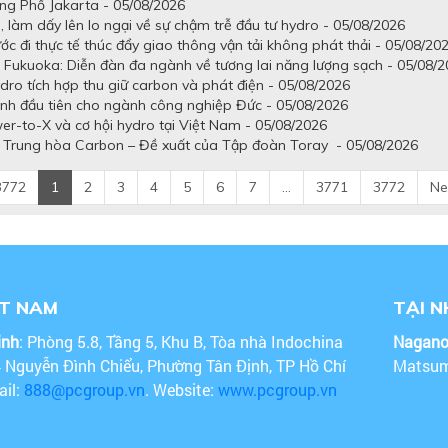
g Phố Jakarta - 05/08/2026
 làm dấy lên lo ngại về sự chậm trễ đầu tư hydro - 05/08/2026
c đi thực tế thúc đẩy giao thông vận tải không phát thải - 05/08/20
i Fukuoka: Diễn đàn đa ngành về tương lai năng lượng sạch - 05/08/
dro tích hợp thu giữ carbon và phát điện - 05/08/2026
nh đầu tiên cho ngành công nghiệp Đức - 05/08/2026
er-to-X và cơ hội hydro tại Việt Nam - 05/08/2026
i Trung hòa Carbon – Đề xuất của Tập đoàn Toray - 05/08/2026
3772
1
2
3
4
5
6
7
...
3771
3772
Ne
ỆT NAM
TẠI 
inh
: Phòng 5.8, Tầng 5, Khu B, Tòa nhà Indochina
Nagan
4 Nguyễn Đình Chiểu, Phường Tân Định, TP Hồ Chí
Matsum
ail:
888@pcgroup.vn
. Website:
www.pcgroup.vn