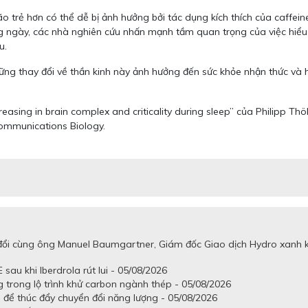
o trẻ hơn có thể dễ bị ảnh hưởng bởi tác dụng kích thích của caffein
ng ngày, các nhà nghiên cứu nhấn mạnh tầm quan trọng của việc hiểu
u.
ững thay đổi về thần kinh này ảnh hưởng đến sức khỏe nhận thức và
asing in brain complex and criticality during sleep” của Philipp Thö
Communications Biology.
 đổi cùng ông Manuel Baumgartner, Giám đốc Giao dịch Hydro xanh 
 sau khi Iberdrola rút lui - 05/08/2026
 trong lộ trình khử carbon ngành thép - 05/08/2026
để thúc đẩy chuyển đổi năng lượng - 05/08/2026