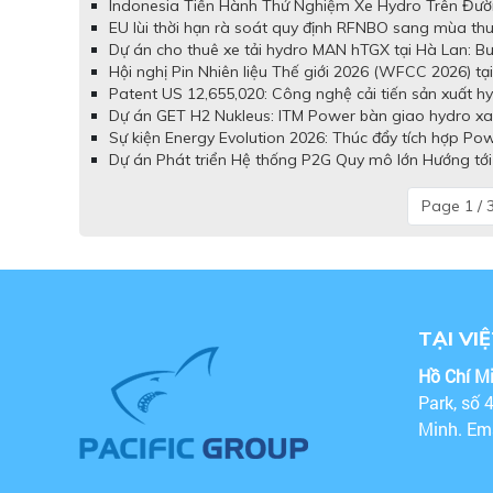
Indonesia Tiến Hành Thử Nghiệm Xe Hydro Trên Đườn
EU lùi thời hạn rà soát quy định RFNBO sang mùa thu,
Dự án cho thuê xe tải hydro MAN hTGX tại Hà Lan: Bướ
Hội nghị Pin Nhiên liệu Thế giới 2026 (WFCC 2026) tạ
Patent US 12,655,020: Công nghệ cải tiến sản xuất hy
Dự án GET H2 Nukleus: ITM Power bàn giao hydro xa
Sự kiện Energy Evolution 2026: Thúc đẩy tích hợp Pow
Dự án Phát triển Hệ thống P2G Quy mô lớn Hướng tớ
Page 1 / 
TẠI VI
Hồ Chí M
Park, số 
Minh. Em