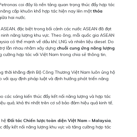
Petronas coi đây là nền tảng quan trọng thúc đẩy hợp tác
u nâng cấp khuôn khổ hợp tác hiện nay lên một
thỏa
iữa hai nước.
 ASEAN, đặc biệt trong bối cảnh các nước ASEAN đã đạt
 ninh năng lượng khu vực. Theo ông, mỗi quốc gia ASEAN
aysia có thế mạnh về dầu khí, LNG và nhiên liệu diesel. Do
ổ trợ lẫn nhau nhằm xây dựng
chuỗi cung ứng năng lượng
 cường hợp tác với Việt Nam trong chia sẻ thông tin,
ồng thời khẳng định Bộ Công Thương Việt Nam luôn ủng hộ
p với quy định pháp luật và định hướng phát triển năng
o các sáng kiến thúc đẩy kết nối năng lượng và hợp tác
 quả, khả thi nhất trên cơ sở bảo đảm hiệu quả kinh tế,
n hệ
Đối tác Chiến lược toàn diện Việt Nam – Malaysia
,
c đẩy kết nối năng lượng khu vực và tăng cường hợp tác