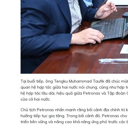
Tại buổi tiếp, ông Tengku Muhammad Taufik đã chúc mừn
quan hệ hợp tác giữa hai nước nói chung, cũng như hợp t
hệ hợp tác lâu dài, hiệu quả giữa Petronas và Tập đoàn 
của cả hai nước.
Chủ tịch Petronas nhấn mạnh rằng bối cảnh địa chính trị k
hướng tiếp tục gia tăng. Trong bối cảnh đó, Petronas c
triển bền vững và nâng cao khả năng ứng phó trước các b