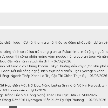
c chiến lược – Cơ hội tham gia hội thảo và đồng phát triển dự án 
 công trình cơ sở lưu trữ trung gian tại Fukushima, mở rộng nguồn 
 trực quan thi công phần móng vòm ngược, nâng cao an toàn và năn
tế bào đến vận hành stack ổn định - 07/08/2026
uanh Sở Giao dịch Chứng khoán Tokyo, hướng đến xây dựng khu phố n
 Loan: Kết nối công nghệ, hiện thực hóa chiến lược Hydrogen xanh -
Hàng: Ngành Thép Xanh Là Trụ Cột Tài Chính Thực Sự - 07/08/2026
t Hợp Điện Mặt Trời Dọc, Năng Lượng Sinh Khối Và Pin Perovskite -
c 60 Thành viên - 07/08/2026
ợp Trồng Lúa Với Công Nghệ Theo Dõi Trục Đơn - 07/08/2026
n Đồng Đốt 30% Hydrogen "Sản Xuất Tại Địa Phương" - 07/08/2026