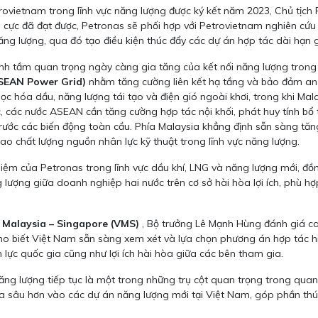
rovietnam trong lĩnh vực năng lượng được ký kết năm 2023, Chủ tịch 
h cực đã đạt được, Petronas sẽ phối hợp với Petrovietnam nghiên cứ
ăng lượng, qua đó tạo điều kiện thúc đẩy các dự án hợp tác dài hạn g
nh tầm quan trọng ngày càng gia tăng của kết nối năng lượng trong
SEAN Power Grid)
nhằm tăng cường liên kết hạ tầng và bảo đảm an
lọc hóa dầu, năng lượng tái tạo và điện gió ngoài khơi, trong khi Mal
ực, các nước ASEAN cần tăng cường hợp tác nội khối, phát huy tính b
rước các biến động toàn cầu. Phía Malaysia khẳng định sẵn sàng tăng
ao chất lượng nguồn nhân lực kỹ thuật trong lĩnh vực năng lượng.
hiệm của Petronas trong lĩnh vực dầu khí, LNG và năng lượng mới, đ
 lượng giữa doanh nghiệp hai nước trên cơ sở hài hòa lợi ích, phù hợ
 Malaysia – Singapore (VMS)
, Bộ trưởng Lê Mạnh Hùng đánh giá ca
o biết Việt Nam sẵn sàng xem xét và lựa chọn phương án hợp tác hiệu
 lực quốc gia cũng như lợi ích hài hòa giữa các bên tham gia.
g lượng tiếp tục là một trong những trụ cột quan trọng trong qua
a sâu hơn vào các dự án năng lượng mới tại Việt Nam, góp phần thú