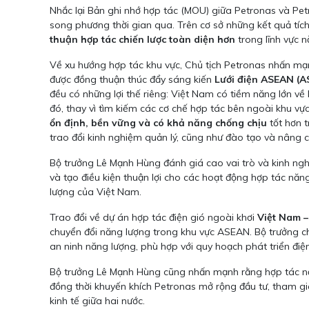
Nhắc lại Bản ghi nhớ hợp tác (MOU) giữa Petronas và Pet
song phương thời gian qua. Trên cơ sở những kết quả tíc
thuận hợp tác chiến lược toàn diện hơn
trong lĩnh vực n
Về xu hướng hợp tác khu vực, Chủ tịch Petronas nhấn mạ
được đồng thuận thúc đẩy sáng kiến
Lưới điện ASEAN (A
đều có những lợi thế riêng: Việt Nam có tiềm năng lớn về 
đó, thay vì tìm kiếm các cơ chế hợp tác bên ngoài khu v
ổn định, bền vững và có khả năng chống chịu
tốt hơn t
trao đổi kinh nghiệm quản lý, cũng như đào tạo và nâng c
Bộ trưởng Lê Mạnh Hùng đánh giá cao vai trò và kinh ng
và tạo điều kiện thuận lợi cho các hoạt động hợp tác năng
lượng của Việt Nam.
Trao đổi về dự án hợp tác điện gió ngoài khơi
Việt Nam –
chuyển đổi năng lượng trong khu vực ASEAN. Bộ trưởng ch
an ninh năng lượng, phù hợp với quy hoạch phát triển điện
Bộ trưởng Lê Mạnh Hùng cũng nhấn mạnh rằng hợp tác năn
đồng thời khuyến khích Petronas mở rộng đầu tư, tham gi
kinh tế giữa hai nước.