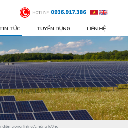
0936.917.386
HOTLINE:
TIN TỨC
TUYỂN DỤNG
LIÊN HỆ
 diện trong lĩnh vực năng lượng