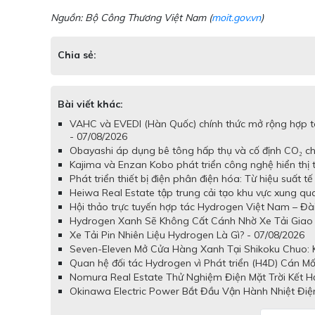
Nguồn: Bộ Công Thương Việt Nam (
moit.gov.vn
)
Chia sẻ:
Bài viết khác:
VAHC và EVEDI (Hàn Quốc) chính thức mở rộng hợp tá
- 07/08/2026
Obayashi áp dụng bê tông hấp thụ và cố định CO₂ cho
Kajima và Enzan Kobo phát triển công nghệ hiển thị
Phát triển thiết bị điện phân điện hóa: Từ hiệu suất 
Heiwa Real Estate tập trung cải tạo khu vực xung q
Hội thảo trực tuyến hợp tác Hydrogen Việt Nam – Đài
Hydrogen Xanh Sẽ Không Cất Cánh Nhờ Xe Tải Giao 
Xe Tải Pin Nhiên Liệu Hydrogen Là Gì? - 07/08/2026
Seven-Eleven Mở Cửa Hàng Xanh Tại Shikoku Chuo: Kế
Quan hệ đối tác Hydrogen vì Phát triển (H4D) Cán Mố
Nomura Real Estate Thử Nghiệm Điện Mặt Trời Kết H
Okinawa Electric Power Bắt Đầu Vận Hành Nhiệt Điệ