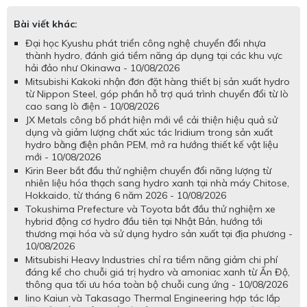
Bài viết khác:
Đại học Kyushu phát triển công nghệ chuyển đổi nhựa
thành hydro, đánh giá tiềm năng áp dụng tại các khu vực
hải đảo như Okinawa - 10/08/2026
Mitsubishi Kakoki nhận đơn đặt hàng thiết bị sản xuất hydro
từ Nippon Steel, góp phần hỗ trợ quá trình chuyển đổi từ lò
cao sang lò điện - 10/08/2026
JX Metals công bố phát hiện mới về cải thiện hiệu quả sử
dụng và giảm lượng chất xúc tác Iridium trong sản xuất
hydro bằng điện phân PEM, mở ra hướng thiết kế vật liệu
mới - 10/08/2026
Kirin Beer bắt đầu thử nghiệm chuyển đổi năng lượng từ
nhiên liệu hóa thạch sang hydro xanh tại nhà máy Chitose,
Hokkaido, từ tháng 6 năm 2026 - 10/08/2026
Tokushima Prefecture và Toyota bắt đầu thử nghiệm xe
hybrid động cơ hydro đầu tiên tại Nhật Bản, hướng tới
thương mại hóa và sử dụng hydro sản xuất tại địa phương -
10/08/2026
Mitsubishi Heavy Industries chỉ ra tiềm năng giảm chi phí
đáng kể cho chuỗi giá trị hydro và amoniac xanh từ Ấn Độ,
thông qua tối ưu hóa toàn bộ chuỗi cung ứng - 10/08/2026
Iino Kaiun và Takasago Thermal Engineering hợp tác lắp