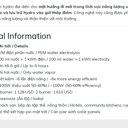
p hydro đại diện cho
một hướng đi mới trong lĩnh vực năng lượng 
o và lưu trữ hydro vào giờ thấp điểm
. Công nghệ này cũng được ph
ủ năng lượng và thân thiện với môi trường.
al Information
hi tiết / Details
EM điện phân nước / PEM water electrolysis
00 ml nước + 1 kWh điện / 100 ml water + 1 kWh electricity
ên tới 6 giờ / Up to 6 hours
hỉ hơi nước / Only water vapor
iết kiệm ~6 lần điện năng / ~6x more energy efficient
100W (hiệu suất 50–60%) / ~100W (50–60% efficiency)
 burner: 1.128 USD; 2 burner: 1.610 USD
reenvize (Ấn Độ / India)
hách sạn, bếp ăn tập thể, nông thôn / Hotels, community kitchens, ru
ó thể kết hợp pin mặt trời / Can pair with solar panels