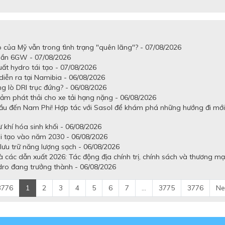
o của Mỹ vẫn trong tình trạng "quên lãng"? - 07/08/2026
 gần 6GW - 07/08/2026
uất hydro tái tạo - 07/08/2026
iễn ra tại Namibia - 06/08/2026
g lò DRI trục đứng? - 06/08/2026
ảm phát thải cho xe tải hạng nặng - 06/08/2026
ầu đến Nam Phi! Hợp tác với Sasol để khám phá những hướng đi mới
khí hóa sinh khối - 06/08/2026
ái tạo vào năm 2030 - 06/08/2026
lưu trữ năng lượng sạch - 06/08/2026
 các dẫn xuất 2026: Tác động địa chính trị, chính sách và thương mạ
dro đang trưởng thành - 06/08/2026
3776
1
2
3
4
5
6
7
...
3775
3776
Ne