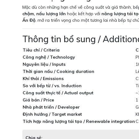
Mặc dù còn những hạn chế về công suất và giá thành, bế
chậm, nấu lượng lớn
hoặc kết hợp với
năng lượng tái tạ
Ấn Độ
, mở ra triển vọng cho một tương lai nhà bếp tự ch
Thông tin bổ sung / Addition
Tiêu chí / Criteria
C
Công nghệ / Technology
P
Nguyên liệu / Inputs
1
Thời gian nấu / Cooking duration
L
Khí thải / Emissions
C
So với bếp từ / vs. Induction
T
Công suất thực tế / Actual output
~
Giá bán / Price
1
Nhà phát triển / Developer
G
Định hướng / Target market
K
Tích hợp năng lượng tái tạo / Renewable integration
C
Chia sẻ: