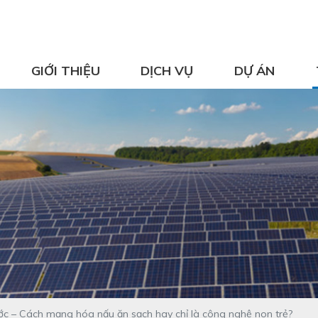
GIỚI THIỆU
DỊCH VỤ
DỰ ÁN
nước – Cách mạng hóa nấu ăn sạch hay chỉ là công nghệ non trẻ?