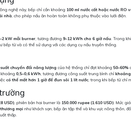
 công nghệ này, bếp chỉ cần khoảng
100 ml nước cất hoặc nước RO 
ái nhà
, cho phép nấu ăn hoàn toàn không phụ thuộc vào lưới điện.
5–2 kW mỗi burner
, tương đương
9–12 kWh cho 6 giờ nấu
. Trong kh
ư bếp từ và có thể sử dụng với các dụng cụ nấu truyền thống.
 suất chuyển đổi năng lượng
của hệ thống chỉ đạt khoảng
50–60%
d
hỉ khoảng
0,5–0,6 kWh
, tương đương công suất trung bình chỉ
khoảng
việc
có thể mất hơn 1 giờ để đun sôi 1 lít nước
, trong khi bếp từ chỉ 
 trường
28 USD)
, phiên bản hai burner là
150.000 rupee (1.610 USD)
. Mức gi
 thương mại
như khách sạn, bếp ăn tập thể và khu vực nông thôn, đồng
uất thấp.