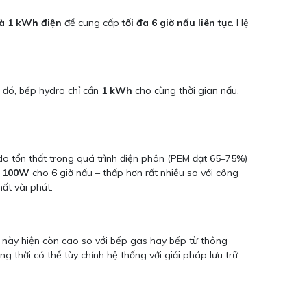
và 1 kWh điện
để cung cấp
tối đa 6 giờ nấu liên tục
. Hệ
i đó, bếp hydro chỉ cần
1 kWh
cho cùng thời gian nấu.
o tổn thất trong quá trình điện phân (PEM đạt 65–75%)
 100W
cho 6 giờ nấu – thấp hơn rất nhiều so với công
mất vài phút.
á này hiện còn cao so với bếp gas hay bếp từ thông
 thời có thể tùy chỉnh hệ thống với giải pháp lưu trữ