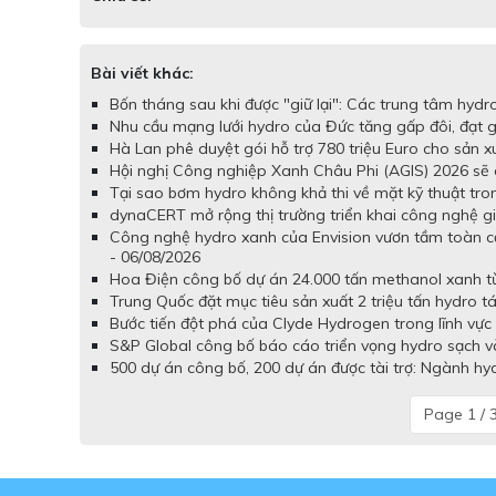
Bài viết khác:
Bốn tháng sau khi được "giữ lại": Các trung tâm hydr
Nhu cầu mạng lưới hydro của Đức tăng gấp đôi, đạt
Hà Lan phê duyệt gói hỗ trợ 780 triệu Euro cho sản x
Hội nghị Công nghiệp Xanh Châu Phi (AGIS) 2026 sẽ d
Tại sao bơm hydro không khả thi về mặt kỹ thuật tron
dynaCERT mở rộng thị trường triển khai công nghệ gi
Công nghệ hydro xanh của Envision vươn tầm toàn c
- 06/08/2026
Hoa Điện công bố dự án 24.000 tấn methanol xanh từ 
Trung Quốc đặt mục tiêu sản xuất 2 triệu tấn hydro t
Bước tiến đột phá của Clyde Hydrogen trong lĩnh vực 
S&P Global công bố báo cáo triển vọng hydro sạch và
500 dự án công bố, 200 dự án được tài trợ: Ngành hy
Page 1 / 