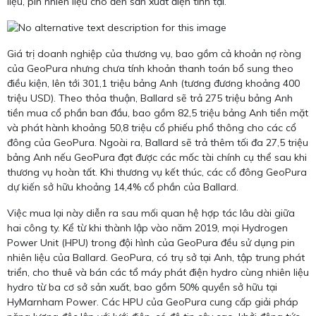
liệu, pin nhiên liệu cho đến sản xuất điện tĩnh tại.
Giá trị doanh nghiệp của thương vụ, bao gồm cả khoản nợ ròng
của GeoPura nhưng chưa tính khoản thanh toán bổ sung theo
điều kiện, lên tới 301,1 triệu bảng Anh (tương đương khoảng 400
triệu USD). Theo thỏa thuận, Ballard sẽ trả 275 triệu bảng Anh
tiền mua cổ phần ban đầu, bao gồm 82,5 triệu bảng Anh tiền mặt
và phát hành khoảng 50,8 triệu cổ phiếu phổ thông cho các cổ
đông của GeoPura. Ngoài ra, Ballard sẽ trả thêm tối đa 27,5 triệu
bảng Anh nếu GeoPura đạt được các mốc tài chính cụ thể sau khi
thương vụ hoàn tất. Khi thương vụ kết thúc, các cổ đông GeoPura
dự kiến sở hữu khoảng 14,4% cổ phần của Ballard.
Việc mua lại này diễn ra sau mối quan hệ hợp tác lâu dài giữa
hai công ty. Kể từ khi thành lập vào năm 2019, mọi Hydrogen
Power Unit (HPU) trong đội hình của GeoPura đều sử dụng pin
nhiên liệu của Ballard. GeoPura, có trụ sở tại Anh, tập trung phát
triển, cho thuê và bán các tổ máy phát điện hydro cùng nhiên liệu
hydro từ ba cơ sở sản xuất, bao gồm 50% quyền sở hữu tại
HyMarnham Power. Các HPU của GeoPura cung cấp giải pháp