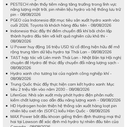
PESTECH nhận thấy tiềm năng tăng trưởng trong lĩnh vực
năng lượng mặt trời, pin nhiên liệu hydro và hệ thống lưu trữ
pin - 08/08/2026
PGEO của Indonesia đặt mục tiêu sản xuất hydro xanh vào
cuối 2026, Toyota là khách hàng đầu tiên - 08/08/2026
Indonesia thúc đẩy thí điểm chuyển đổi khí bãi chôn lấp
thành hydro đầu tiên với kết quả nghiên cứu khả thi -
08/08/2026
U Power huy động 16 triệu USD từ cổ đông hiện hữu để mở
rộng trung tâm dữ liệu hydro tại Thái Lan - 08/08/2026
TAST hợp tác với Liên minh Thái Lan - Nhật Bản tại Hội nghị
chuyên đề Hydro để thúc đẩy chuyển đổi năng lượng sạch -
08/08/2026
Hydro xanh cho tương lai của ngành công nghiệp khí -
08/08/2026
Trung Quốc thúc đẩy thực hiện cam kết hydro xanh: Mục
tiêu 2 triệu tấn vào năm 2030 - 08/08/2026
LifenGas: Nhà sản xuất máy phát hydro điện phân nước
kiềm chất lượng cao dẫn đầu năng lượng xanh - 08/08/2026
HD Hydrogen hoàn thiện hệ thống sản xuất hàng loạt pin
nhiên liệu oxit rắn (SOFC) kiểu Hàn Quốc - 08/08/2026
MAX Power bắt đầu khoan giếng thẩm định thương mại thứ
hai tại Lawson để xác định mỏ hydro tự nhiên đầu tiên của
Canada - 08/08/2026