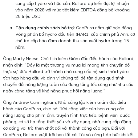
cung cấp hydro và hậu cần. Ballard dự kiến đạt lợi nhuận
vào năm 2028 với mức tiết kiệm EBITDA đồng bộ khoảng
25 triệu USD.
Tận dụng chính sách hỗ trợ:
GeoPura nắm giữ hợp đồng
Vòng phân bổ hydro đầu tiên (HAR1) của chính phủ Anh, cơ
chế trợ cấp bảo đảm doanh thu sản xuất hydro trong 15
năm.
Ông Marty Neese, Chủ tịch kiêm Giám đốc điều hành của Ballard,
nhận định: "Đây là một thương vụ mua lại mang tính chuyển đổi
thực sự, đưa Ballard trở thành nhà cung cấp hệ sinh thái hydro
tích hợp hàng đầu và định vị chúng tôi để tận dụng quá trình
chuyển đổi năng lượng toàn cầu đang tăng tốc cũng như nhu cầu
ngày càng tăng về khả năng phục hồi năng lượng."
Ông Andrew Cunningham, Nhà sáng lập kiêm Giám đốc điều
hành của GeoPura, chia sẻ: "Khi công việc của bạn cung cấp
năng lượng cho phim ảnh, truyền hình trực tiếp, bệnh viện, quốc
phòng, cơ sở hạ tầng thiết yếu và xây dựng, nhà cung cấp động
cơ đóng vai trò then chốt đối với thành công của bạn. Đối với
GeoPura, Ballard vượt trội hơn tất cả. Tôi vô cùng háo hức khi kết