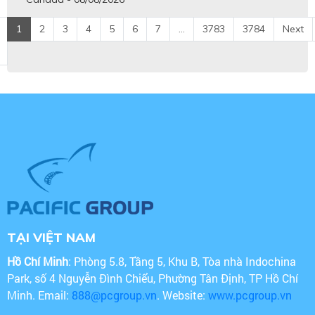
1
2
3
4
5
6
7
...
3783
3784
Next
TẠI VIỆT NAM
Hồ Chí Minh
: Phòng 5.8, Tầng 5, Khu B, Tòa nhà Indochina
Park, số 4 Nguyễn Đình Chiểu, Phường Tân Định, TP Hồ Chí
Minh. Email:
888@pcgroup.vn
. Website:
www.pcgroup.vn