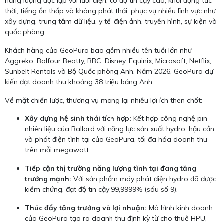
năng lượng độc lập với lưới điện, có độ tin cậy cao, khởi động tức
thời, tiếng ồn thấp và không phát thải, phục vụ nhiều lĩnh vực như
xây dựng, trung tâm dữ liệu, y tế, điện ảnh, truyền hình, sự kiện và
quốc phòng.
Khách hàng của GeoPura bao gồm nhiều tên tuổi lớn như
Aggreko, Balfour Beatty, BBC, Disney, Equinix, Microsoft, Netflix,
Sunbelt Rentals và Bộ Quốc phòng Anh. Năm 2026, GeoPura dự
kiến đạt doanh thu khoảng 38 triệu bảng Anh.
Về mặt chiến lược, thương vụ mang lại nhiều lợi ích then chốt:
Xây dựng hệ sinh thái tích hợp:
Kết hợp công nghệ pin
nhiên liệu của Ballard với năng lực sản xuất hydro, hậu cần
và phát điện tĩnh tại của GeoPura, tối đa hóa doanh thu
trên mỗi megawatt.
Tiếp cận thị trường năng lượng tĩnh tại đang tăng
trưởng mạnh:
Với sản phẩm máy phát điện hydro đã được
kiểm chứng, đạt độ tin cậy 99,9999% (sáu số 9).
Thúc đẩy tăng trưởng và lợi nhuận:
Mô hình kinh doanh
của GeoPura tạo ra doanh thu định kỳ từ cho thuê HPU,