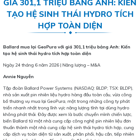
GIÁ 301,1 TRIỆU BẢNG ANH: KIẾN
TẠO HỆ SINH THÁI HYDRO TÍCH
HỢP TOÀN DIỆN
Ballard mua lại GeoPura với giá 301,1 triệu bảng Anh: Kiến
tạo hệ sinh thái hydro tích hợp toàn diện
Ngày 24 tháng 6 năm 2026 | Năng lượng – M&A
Annie Nguyễn
Tập đoàn Ballard Power Systems (NASDAQ: BLDP; TSX: BLDP),
nhà sản xuất pin nhiên liệu hydro hàng đầu toàn cầu, vừa công
bố thương vụ mua lại GeoPura, một trong những công ty phát
triển nhanh nhất trong lĩnh vực năng lượng tĩnh tại dùng hydro
không phát thải. Đây được xem là bước chuyển mình chiến lược,
biến Ballard từ một nhà cung cấp công nghệ pin nhiên liệu đơn
thuần thành một nhà cung cấp hệ sinh thái hydro tích hợp, cung
cấp dịch vụ toàn diện từ sản xuất, phân phối, hậu cần, tiếp nhiên