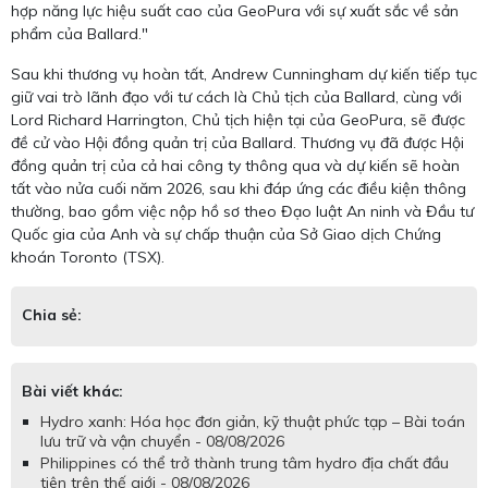
hợp năng lực hiệu suất cao của GeoPura với sự xuất sắc về sản
phẩm của Ballard."
Sau khi thương vụ hoàn tất, Andrew Cunningham dự kiến tiếp tục
giữ vai trò lãnh đạo với tư cách là Chủ tịch của Ballard, cùng với
Lord Richard Harrington, Chủ tịch hiện tại của GeoPura, sẽ được
đề cử vào Hội đồng quản trị của Ballard. Thương vụ đã được Hội
đồng quản trị của cả hai công ty thông qua và dự kiến sẽ hoàn
tất vào nửa cuối năm 2026, sau khi đáp ứng các điều kiện thông
thường, bao gồm việc nộp hồ sơ theo Đạo luật An ninh và Đầu tư
Quốc gia của Anh và sự chấp thuận của Sở Giao dịch Chứng
khoán Toronto (TSX).
Chia sẻ:
Bài viết khác:
Hydro xanh: Hóa học đơn giản, kỹ thuật phức tạp – Bài toán
lưu trữ và vận chuyển - 08/08/2026
Philippines có thể trở thành trung tâm hydro địa chất đầu
tiên trên thế giới - 08/08/2026