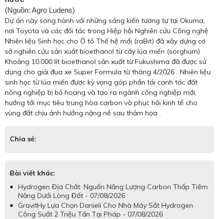
(Nguồn: Agro Ludens)
Dự án này song hành với những sáng kiến tương tự tại Okuma,
nơi Toyota và các đối tác trong Hiệp hội Nghiên cứu Công nghệ
Nhiên liệu Sinh học cho Ô tô Thế hệ mới (raBit) đã xây dựng cơ
sở nghiên cứu sản xuất bioethanol từ cây lúa miến (sorghum) .
Khoảng 10.000 lít bioethanol sản xuất từ Fukushima đã được sử
dụng cho giải đua xe Super Formula từ tháng 4/2026 . Nhiên liệu
sinh học từ lúa miến được kỳ vọng góp phần tái canh tác đất
nông nghiệp bị bỏ hoang và tạo ra ngành công nghiệp mới,
hướng tới mục tiêu trung hòa carbon và phục hồi kinh tế cho
vùng đất chịu ảnh hưởng nặng nề sau thảm họa .
Chia sẻ:
Bài viết khác:
Hydrogen Địa Chất: Nguồn Năng Lượng Carbon Thấp Tiềm
Năng Dưới Lòng Đất - 07/08/2026
GravitHy Lựa Chọn Danieli Cho Nhà Máy Sắt Hydrogen
Công Suất 2 Triệu Tấn Tại Pháp - 07/08/2026