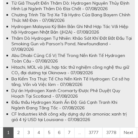
Từ Giả Thuyết Đến Thăm Dò: Hydrogen Nguyên Thủy Định
Hình Lại Ngành Thăm Dò Địa Chất - 07/08/2026
Chương Trình Tài Trợ Xe Tải Hydro Của Bang Bayern Chính
Thức Mở Đơn - 07/08/2026
Hydrogen Malaysia Ký Biên Bản Ghi Nhớ Hợp Tác Với Hiệp
hội Hydrogen Nhật Bản (JH2A) - 07/08/2026
Thăm Dò Hydrogen Tự Nhiên: Khảo Sát Khí Đất Bắt Đầu Tại
Smoking Gun và Parson's Pond, Newfoundland -
07/08/2026
Abu Dhabi Củng Cố Vị Thế Trong Nền Kinh Tế Hydrogen
Toàn Cầu - 07/08/2026
Hitachi, MOL và JAL hợp tác thử nghiệm công nghệ thu giữ
CO₂ đại dương tại Okinawa - 07/08/2026
Ba Kiểm Tra Thực Tế Cho Nền Kinh Tế Hydrogen: Cơ sở hạ
tầng, Vốn và Việc làm - 07/08/2026
Dự án Hydrogen Xanh Cromarty Được Phê Duyệt Quy
Hoạch Tại Scotland - 07/08/2026
Đấu thầu Hydrogen Xanh Ấn Độ: Giá Cạnh Tranh Khi
Ngành Đang Tăng Tốc - 07/08/2026
CF Industries khởi công xây dựng dự án amoniac xanh trị
giá 4 tỷ USD tại Louisiana - 07/08/2026
1
2
3
4
5
6
7
...
3777
3778
Next