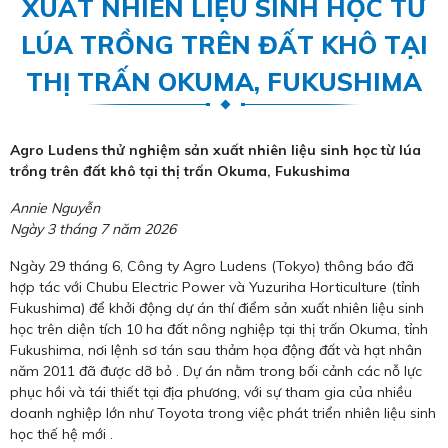
XUẤT NHIÊN LIỆU SINH HỌC TỪ
LÚA TRỒNG TRÊN ĐẤT KHÔ TẠI
THỊ TRẤN OKUMA, FUKUSHIMA
Agro Ludens thử nghiệm sản xuất nhiên liệu sinh học từ lúa
trồng trên đất khô tại thị trấn Okuma, Fukushima
Annie Nguyễn
Ngày 3 tháng 7 năm 2026
Ngày 29 tháng 6, Công ty Agro Ludens (Tokyo) thông báo đã
hợp tác với Chubu Electric Power và Yuzuriha Horticulture (tỉnh
Fukushima) để khởi động dự án thí điểm sản xuất nhiên liệu sinh
học trên diện tích 10 ha đất nông nghiệp tại thị trấn Okuma, tỉnh
Fukushima, nơi lệnh sơ tán sau thảm họa động đất và hạt nhân
năm 2011 đã được dỡ bỏ . Dự án nằm trong bối cảnh các nỗ lực
phục hồi và tái thiết tại địa phương, với sự tham gia của nhiều
doanh nghiệp lớn như Toyota trong việc phát triển nhiên liệu sinh
học thế hệ mới .