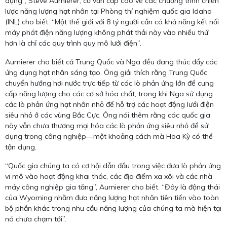
dụng”, Steve Aumierer, cố vấn cấp cao về các chương trình chiến
lược năng lượng hạt nhân tại Phòng thí nghiệm quốc gia Idaho
(INL) cho biết. “Một thế giới với 8 tỷ người cần có khả năng kết nối
máy phát điện năng lượng không phát thải này vào nhiều thứ
hơn là chỉ các quy trình quy mô lưới điện”.
Aumierer cho biết cả Trung Quốc và Nga đều đang thúc đẩy các
ứng dụng hạt nhân sáng tạo. Ông giải thích rằng Trung Quốc
chuyển hướng hơi nước trực tiếp từ các lò phản ứng lớn để cung
cấp năng lượng cho các cơ sở hóa chất, trong khi Nga sử dụng
các lò phản ứng hạt nhân nhỏ để hỗ trợ các hoạt động lưới điện
siêu nhỏ ở các vùng Bắc Cực. Ông nói thêm rằng các quốc gia
này vẫn chưa thương mại hóa các lò phản ứng siêu nhỏ để sử
dụng trong công nghiệp—một khoảng cách mà Hoa Kỳ có thể
tận dụng.
“Quốc gia chúng ta có cơ hội dẫn đầu trong việc đưa lò phản ứng
vi mô vào hoạt động khai thác, các địa điểm xa xôi và các nhà
máy công nghiệp gia tăng”, Aumierer cho biết. “Đây là động thái
của Wyoming nhằm đưa năng lượng hạt nhân tiên tiến vào toàn
bộ phần khác trong nhu cầu năng lượng của chúng ta mà hiện tại
nó chưa chạm tới”.