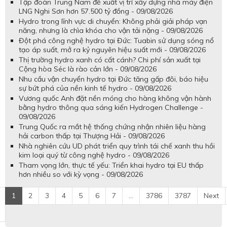
nhanh thương mại hóa công nghệ hydro - 09/08/2026
Tập đoàn Trung Nam đề xuất vị trí xây dựng nhà máy điện
LNG Nghi Sơn hơn 57.500 tỷ đồng - 09/08/2026
Hydro trong lĩnh vực di chuyển: Không phải giải pháp vạn
năng, nhưng là chìa khóa cho vận tải nặng - 09/08/2026
Đột phá công nghệ hydro tại Đức: Tuabin sử dụng sóng nổ
tạo áp suất, mở ra kỷ nguyên hiệu suất mới - 09/08/2026
Thị trường hydro xanh có cất cánh? Chi phí sản xuất tại
Cộng hòa Séc là rào cản lớn - 09/08/2026
Nhu cầu vận chuyển hydro tại Đức tăng gấp đôi, báo hiệu
sự bứt phá của nền kinh tế hydro - 09/08/2026
Vương quốc Anh đặt nền móng cho hàng không vận hành
bằng hydro thông qua sáng kiến Hydrogen Challenge -
09/08/2026
Trung Quốc ra mắt hệ thống chứng nhận nhiên liệu hàng
hải carbon thấp tại Thượng Hải - 09/08/2026
Nhà nghiên cứu UD phát triển quy trình tái chế xanh thu hồi
kim loại quý từ công nghệ hydro - 09/08/2026
Tham vọng lớn, thực tế yếu: Triển khai hydro tại EU thấp
hơn nhiều so với kỳ vọng - 09/08/2026
1
2
3
4
5
6
7
...
3786
3787
Next