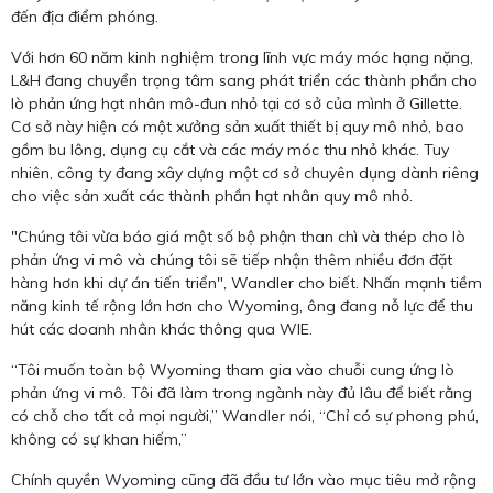
đến địa điểm phóng.
Với hơn 60 năm kinh nghiệm trong lĩnh vực máy móc hạng nặng,
L&H đang chuyển trọng tâm sang phát triển các thành phần cho
lò phản ứng hạt nhân mô-đun nhỏ tại cơ sở của mình ở Gillette.
Cơ sở này hiện có một xưởng sản xuất thiết bị quy mô nhỏ, bao
gồm bu lông, dụng cụ cắt và các máy móc thu nhỏ khác. Tuy
nhiên, công ty đang xây dựng một cơ sở chuyên dụng dành riêng
cho việc sản xuất các thành phần hạt nhân quy mô nhỏ.
"Chúng tôi vừa báo giá một số bộ phận than chì và thép cho lò
phản ứng vi mô và chúng tôi sẽ tiếp nhận thêm nhiều đơn đặt
hàng hơn khi dự án tiến triển", Wandler cho biết. Nhấn mạnh tiềm
năng kinh tế rộng lớn hơn cho Wyoming, ông đang nỗ lực để thu
hút các doanh nhân khác thông qua WIE.
“Tôi muốn toàn bộ Wyoming tham gia vào chuỗi cung ứng lò
phản ứng vi mô. Tôi đã làm trong ngành này đủ lâu để biết rằng
có chỗ cho tất cả mọi người,” Wandler nói, “Chỉ có sự phong phú,
không có sự khan hiếm,”
Chính quyền Wyoming cũng đã đầu tư lớn vào mục tiêu mở rộng