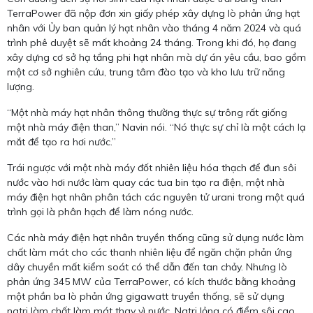
TerraPower đã nộp đơn xin giấy phép xây dựng lò phản ứng hạt
nhân với Ủy ban quản lý hạt nhân vào tháng 4 năm 2024 và quá
trình phê duyệt sẽ mất khoảng 24 tháng. Trong khi đó, họ đang
xây dựng cơ sở hạ tầng phi hạt nhân mà dự án yêu cầu, bao gồm
một cơ sở nghiên cứu, trung tâm đào tạo và kho lưu trữ năng
lượng.
“Một nhà máy hạt nhân thông thường thực sự trông rất giống
một nhà máy điện than,” Navin nói. “Nó thực sự chỉ là một cách lạ
mắt để tạo ra hơi nước.”
Trái ngược với một nhà máy đốt nhiên liệu hóa thạch để đun sôi
nước vào hơi nước làm quay các tua bin tạo ra điện, một nhà
máy điện hạt nhân phân tách các nguyên tử urani trong một quá
trình gọi là phân hạch để làm nóng nước.
Các nhà máy điện hạt nhân truyền thống cũng sử dụng nước làm
chất làm mát cho các thanh nhiên liệu để ngăn chặn phản ứng
dây chuyền mất kiểm soát có thể dẫn đến tan chảy. Nhưng lò
phản ứng 345 MW của TerraPower, có kích thước bằng khoảng
một phần ba lò phản ứng gigawatt truyền thống, sẽ sử dụng
natri làm chất làm mát thay vì nước. Natri lỏng có điểm sôi cao