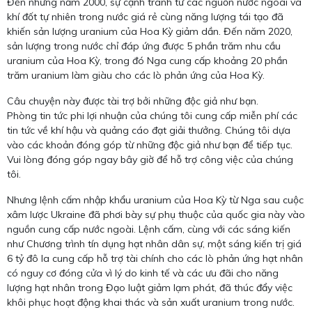
Đến những năm 2000, sự cạnh tranh từ các nguồn nước ngoài và
khí đốt tự nhiên trong nước giá rẻ cùng năng lượng tái tạo đã
khiến sản lượng uranium của Hoa Kỳ giảm dần. Đến năm 2020,
sản lượng trong nước chỉ đáp ứng được 5 phần trăm nhu cầu
uranium của Hoa Kỳ, trong đó Nga cung cấp khoảng 20 phần
trăm uranium làm giàu cho các lò phản ứng của Hoa Kỳ.
Câu chuyện này được tài trợ bởi những độc giả như bạn.
Phòng tin tức phi lợi nhuận của chúng tôi cung cấp miễn phí các
tin tức về khí hậu và quảng cáo đạt giải thưởng. Chúng tôi dựa
vào các khoản đóng góp từ những độc giả như bạn để tiếp tục.
Vui lòng đóng góp ngay bây giờ để hỗ trợ công việc của chúng
tôi.
Nhưng lệnh cấm nhập khẩu uranium của Hoa Kỳ từ Nga sau cuộc
xâm lược Ukraine đã phơi bày sự phụ thuộc của quốc gia này vào
nguồn cung cấp nước ngoài. Lệnh cấm, cùng với các sáng kiến ​​
như Chương trình tín dụng hạt nhân dân sự, một sáng kiến ​​trị giá
6 tỷ đô la cung cấp hỗ trợ tài chính cho các lò phản ứng hạt nhân
có nguy cơ đóng cửa vì lý do kinh tế và các ưu đãi cho năng
lượng hạt nhân trong Đạo luật giảm lạm phát, đã thúc đẩy việc
khôi phục hoạt động khai thác và sản xuất uranium trong nước.