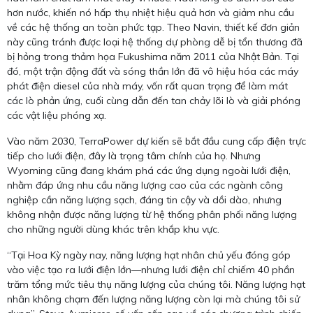
hơn nước, khiến nó hấp thụ nhiệt hiệu quả hơn và giảm nhu cầu
về các hệ thống an toàn phức tạp. Theo Navin, thiết kế đơn giản
này cũng tránh được loại hệ thống dự phòng dễ bị tổn thương đã
bị hỏng trong thảm họa Fukushima năm 2011 của Nhật Bản. Tại
đó, một trận động đất và sóng thần lớn đã vô hiệu hóa các máy
phát điện diesel của nhà máy, vốn rất quan trọng để làm mát
các lò phản ứng, cuối cùng dẫn đến tan chảy lõi lò và giải phóng
các vật liệu phóng xạ.
Vào năm 2030, TerraPower dự kiến ​​sẽ bắt đầu cung cấp điện trực
tiếp cho lưới điện, đây là trọng tâm chính của họ. Nhưng
Wyoming cũng đang khám phá các ứng dụng ngoài lưới điện,
nhằm đáp ứng nhu cầu năng lượng cao của các ngành công
nghiệp cần năng lượng sạch, đáng tin cậy và dồi dào, nhưng
không nhận được năng lượng từ hệ thống phân phối năng lượng
cho những người dùng khác trên khắp khu vực.
“Tại Hoa Kỳ ngày nay, năng lượng hạt nhân chủ yếu đóng góp
vào việc tạo ra lưới điện lớn—nhưng lưới điện chỉ chiếm 40 phần
trăm tổng mức tiêu thụ năng lượng của chúng tôi. Năng lượng hạt
nhân không chạm đến lượng năng lượng còn lại mà chúng tôi sử