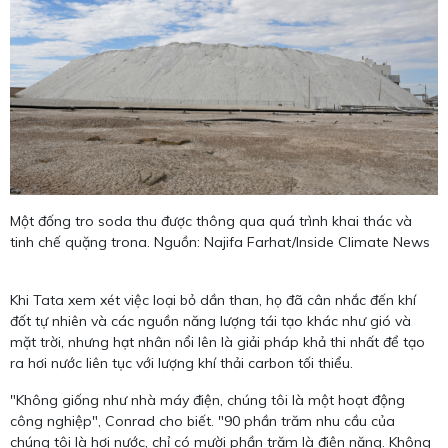
Một đống tro soda thu được thông qua quá trình khai thác và
tinh chế quặng trona. Nguồn: Najifa Farhat/Inside Climate News
Khi Tata xem xét việc loại bỏ dần than, họ đã cân nhắc đến khí
đốt tự nhiên và các nguồn năng lượng tái tạo khác như gió và
mặt trời, nhưng hạt nhân nổi lên là giải pháp khả thi nhất để tạo
ra hơi nước liên tục với lượng khí thải carbon tối thiểu.
"Không giống như nhà máy điện, chúng tôi là một hoạt động
công nghiệp", Conrad cho biết. "90 phần trăm nhu cầu của
chúng tôi là hơi nước, chỉ có mười phần trăm là điện năng. Không