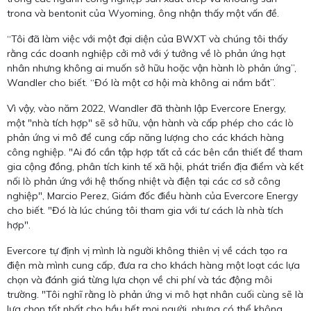
trona và bentonit của Wyoming, ông nhận thấy một vấn đề.
“Tôi đã làm việc với một đại diện của BWXT và chúng tôi thấy
rằng các doanh nghiệp cởi mở với ý tưởng về lò phản ứng hạt
nhân nhưng không ai muốn sở hữu hoặc vận hành lò phản ứng”,
Wandler cho biết. “Đó là một cơ hội mà không ai nắm bắt”.
Vì vậy, vào năm 2022, Wandler đã thành lập Evercore Energy,
một "nhà tích hợp" sẽ sở hữu, vận hành và cấp phép cho các lò
phản ứng vi mô để cung cấp năng lượng cho các khách hàng
công nghiệp. "Ai đó cần tập hợp tất cả các bên cần thiết để tham
gia cộng đồng, phân tích kinh tế xã hội, phát triển địa điểm và kết
nối lò phản ứng với hệ thống nhiệt và điện tại các cơ sở công
nghiệp", Marcio Perez, Giám đốc điều hành của Evercore Energy
cho biết. "Đó là lúc chúng tôi tham gia với tư cách là nhà tích
hợp".
Evercore tự định vị mình là người không thiên vị về cách tạo ra
điện mà mình cung cấp, đưa ra cho khách hàng một loạt các lựa
chọn và đánh giá từng lựa chọn về chi phí và tác động môi
trường. "Tôi nghĩ rằng lò phản ứng vi mô hạt nhân cuối cùng sẽ là
lựa chọn tốt nhất cho hầu hết mọi người, nhưng có thể không