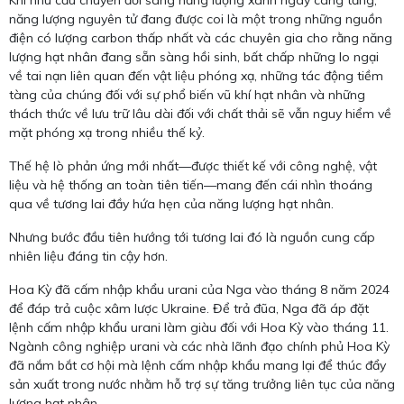
năng lượng nguyên tử đang được coi là một trong những nguồn
điện có lượng carbon thấp nhất và các chuyên gia cho rằng năng
lượng hạt nhân đang sẵn sàng hồi sinh, bất chấp những lo ngại
về tai nạn liên quan đến vật liệu phóng xạ, những tác động tiềm
tàng của chúng đối với sự phổ biến vũ khí hạt nhân và những
thách thức về lưu trữ lâu dài đối với chất thải sẽ vẫn nguy hiểm về
mặt phóng xạ trong nhiều thế kỷ.
Thế hệ lò phản ứng mới nhất—được thiết kế với công nghệ, vật
liệu và hệ thống an toàn tiên tiến—mang đến cái nhìn thoáng
qua về tương lai đầy hứa hẹn của năng lượng hạt nhân.
Nhưng bước đầu tiên hướng tới tương lai đó là nguồn cung cấp
nhiên liệu đáng tin cậy hơn.
Hoa Kỳ đã cấm nhập khẩu urani của Nga vào tháng 8 năm 2024
để đáp trả cuộc xâm lược Ukraine. Để trả đũa, Nga đã áp đặt
lệnh cấm nhập khẩu urani làm giàu đối với Hoa Kỳ vào tháng 11.
Ngành công nghiệp urani và các nhà lãnh đạo chính phủ Hoa Kỳ
đã nắm bắt cơ hội mà lệnh cấm nhập khẩu mang lại để thúc đẩy
sản xuất trong nước nhằm hỗ trợ sự tăng trưởng liên tục của năng
lượng hạt nhân.