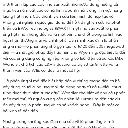
mới thành lập của các nhà sản xuất nhà nước, đang hướng tới
mục tiêu nắm bắt các cơ hội kinh doanh mới trong lĩnh vực năng
lượng hạt nhân. Các thành viên của liên minh đã hợp tác với
Phòng thí nghiệm quốc gia Idaho để hỗ trợ nghiên cứu và phát
triển và BWX Technologies (BWXT), một nhà sản xuất lò phản
ứng hạt nhân hàng đầu và là một bên chủ chốt trong cả lĩnh vực
hạt nhân thương mại và chính phủ. Liên minh xác định lò phản
ứng vi mô—lò phản ứng nhỏ gọn tạo ra từ 20 đến 300 megawatt
điện—là một giải pháp đầy hứa hẹn cho Wyoming, đặc biệt là đối
với các ứng dụng công nghiệp, không có lưới điện và xa xôi. Mike
Wandler, chủ tịch của L&H Industrial có trụ sở tại Gillette và là
thành viên của WIE, coi đây là một cơ hội.
“Lò phản ứng vi mô đặc biệt hấp dẫn vì chúng mang đến cơ hội
xây dựng chuỗi cung ứng mới, đa dạng ngay từ đầu—điều chưa
từng được thực hiện trước đây”, Wandler cho biết về nhu cầu phát
triển mọi thứ, từ nguồn cung cấp nhiên liệu uranium đến các dự
án xây dựng lò phản ứng và cơ sở khách hàng. “Đây là một cơ
hội kinh tế độc đáo”.
Nhưng trong khi ông xác định nhu cầu về lò phản ứng vi mô
trong các ngành công nghiệp sản xuất thép và khoáng sản