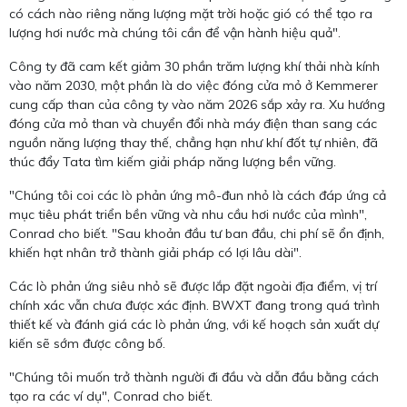
có cách nào riêng năng lượng mặt trời hoặc gió có thể tạo ra
lượng hơi nước mà chúng tôi cần để vận hành hiệu quả".
Công ty đã cam kết giảm 30 phần trăm lượng khí thải nhà kính
vào năm 2030, một phần là do việc đóng cửa mỏ ở Kemmerer
cung cấp than của công ty vào năm 2026 sắp xảy ra. Xu hướng
đóng cửa mỏ than và chuyển đổi nhà máy điện than sang các
nguồn năng lượng thay thế, chẳng hạn như khí đốt tự nhiên, đã
thúc đẩy Tata tìm kiếm giải pháp năng lượng bền vững.
"Chúng tôi coi các lò phản ứng mô-đun nhỏ là cách đáp ứng cả
mục tiêu phát triển bền vững và nhu cầu hơi nước của mình",
Conrad cho biết. "Sau khoản đầu tư ban đầu, chi phí sẽ ổn định,
khiến hạt nhân trở thành giải pháp có lợi lâu dài".
Các lò phản ứng siêu nhỏ sẽ được lắp đặt ngoài địa điểm, vị trí
chính xác vẫn chưa được xác định. BWXT đang trong quá trình
thiết kế và đánh giá các lò phản ứng, với kế hoạch sản xuất dự
kiến ​​sẽ sớm được công bố.
"Chúng tôi muốn trở thành người đi đầu và dẫn đầu bằng cách
tạo ra các ví dụ", Conrad cho biết.