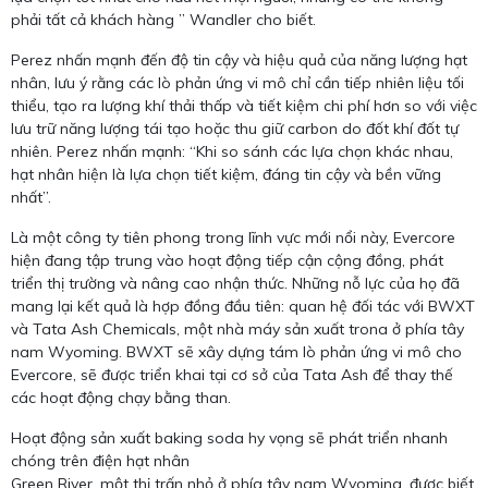
phải tất cả khách hàng ” Wandler cho biết.
Perez nhấn mạnh đến độ tin cậy và hiệu quả của năng lượng hạt
nhân, lưu ý rằng các lò phản ứng vi mô chỉ cần tiếp nhiên liệu tối
thiểu, tạo ra lượng khí thải thấp và tiết kiệm chi phí hơn so với việc
lưu trữ năng lượng tái tạo hoặc thu giữ carbon do đốt khí đốt tự
nhiên. Perez nhấn mạnh: “Khi so sánh các lựa chọn khác nhau,
hạt nhân hiện là lựa chọn tiết kiệm, đáng tin cậy và bền vững
nhất”.
Là một công ty tiên phong trong lĩnh vực mới nổi này, Evercore
hiện đang tập trung vào hoạt động tiếp cận cộng đồng, phát
triển thị trường và nâng cao nhận thức. Những nỗ lực của họ đã
mang lại kết quả là hợp đồng đầu tiên: quan hệ đối tác với BWXT
và Tata Ash Chemicals, một nhà máy sản xuất trona ở phía tây
nam Wyoming. BWXT sẽ xây dựng tám lò phản ứng vi mô cho
Evercore, sẽ được triển khai tại cơ sở của Tata Ash để thay thế
các hoạt động chạy bằng than.
Hoạt động sản xuất baking soda hy vọng sẽ phát triển nhanh
chóng trên điện hạt nhân
Green River, một thị trấn nhỏ ở phía tây nam Wyoming, được biết