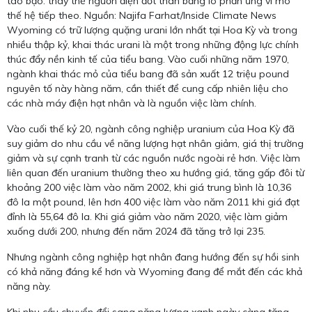
táo bạo: thay thế nguồn điện đốt than bằng lò phản ứng vi mô
thế hệ tiếp theo. Nguồn: Najifa Farhat/Inside Climate News
Wyoming có trữ lượng quặng urani lớn nhất tại Hoa Kỳ và trong
nhiều thập kỷ, khai thác urani là một trong những động lực chính
thúc đẩy nền kinh tế của tiểu bang. Vào cuối những năm 1970,
ngành khai thác mỏ của tiểu bang đã sản xuất 12 triệu pound
nguyên tố này hàng năm, cần thiết để cung cấp nhiên liệu cho
các nhà máy điện hạt nhân và là nguồn việc làm chính.
Vào cuối thế kỷ 20, ngành công nghiệp uranium của Hoa Kỳ đã
suy giảm do nhu cầu về năng lượng hạt nhân giảm, giá thị trường
giảm và sự cạnh tranh từ các nguồn nước ngoài rẻ hơn. Việc làm
liên quan đến uranium thường theo xu hướng giá, tăng gấp đôi từ
khoảng 200 việc làm vào năm 2002, khi giá trung bình là 10,36
đô la một pound, lên hơn 400 việc làm vào năm 2011 khi giá đạt
đỉnh là 55,64 đô la. Khi giá giảm vào năm 2020, việc làm giảm
xuống dưới 200, nhưng đến năm 2024 đã tăng trở lại 235.
Nhưng ngành công nghiệp hạt nhân đang hướng đến sự hồi sinh
có khả năng đáng kể hơn và Wyoming đang để mắt đến các khả
năng này.
Khi nhu cầu chuyển đổi sang năng lượng xanh ngày càng tăng,