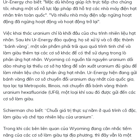
Ur-Energy cho biết: "Mặc dù không giúp ích trực tiếp cho chúng
tôi, nhưng một số nỗ lực lập pháp đã hỗ trợ các nhà máy điện hạt
nhân trên toàn quốc". "Và nhiều nhà máy điện sắp ngừng hoạt
động đã ngừng hoạt động và hoạt động trở lại".
Việc khai thác uranium chỉ là khởi đầu của chu trình nhiên liệu hạt
nhân. Sau khi Ur-Energy đào quặng, họ sẽ xử lý và cô đặc thành
“bánh vàng”, một sản phẩm phải trải qua quá trình tinh chế và
làm giàu thêm tại các cơ sở khác để có thể sử dụng trong lò
phản ứng hạt nhân. Wyoming có nguồn tài nguyên uranium dồi
dào nhưng lại thiếu cơ sở hạ tầng để sản xuất uranium đủ giàu để
làm nhiên liệu cho lò phản ứng hạt nhân. Ur-Energy hiện đang gửi
bánh vàng đến cơ sở chuyển đổi uranium duy nhất của quốc gia,
tọa lạc tại Metropolis, Illinois, nơi chuyển đổi bánh vàng thành
uranium hexafluoride (UF6), một loại khí sau đó được gửi đến các
cơ sở làm giàu.
Schierman cho biết: “Chuỗi giá trị thực sự nằm ở quá trình cô đặc,
làm giàu và chế tạo nhiên liệu của uranium”.
Trong khi các bên liên quan của Wyoming đang cân nhắc tiềm
năng của các cơ sở làm giàu tại địa phương, thì đây vẫn là một