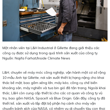
Một nhân viên tại L&H Industrial ở Gillette đang giới thiệu các
công cụ được sử dụng trong quá trình sản xuất của công ty.
Nguồn: Najifa Farhat/Inside Climate News
L&H, chuyên về máy móc công nghiệp, vận hành một cơ sở rộng
10 mẫu Anh tại Gillette, nơi sản xuất thiết bị hạng nặng cho khai
thác bề mặt, bao gồm xẻng lớn, máy kéo, công cụ chế biến
khoáng sản, máy nghiền và tua bin gió đã tân trang. Ngoài khai
thác, L&H còn cung cấp thiết bị cho các cơ quan và công ty vũ
trụ, bao gồm NASA, SpaceX và Blue Origin. Gần đây, công ty đã
thiết kế, sản xuất và lắp đặt bộ phận hạ cánh cho máy vận
chuyển bánh xích của NASA, có nhiệm vụ di chuyển tàu con thoi