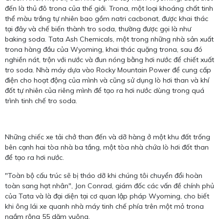
đến là thủ đô trona của thế giới. Trona, một loại khoáng chất tinh
thể màu trắng tự nhiên bao gồm natri cacbonat, được khai thác
tại đây và chế biến thành tro soda, thường được gọi là như
baking soda. Tata Ash Chemicals, một trong những nhà sản xuất
trona hàng đầu của Wyoming, khai thác quặng trona, sau đó
nghiền nát, trộn với nước và đun nóng bằng hơi nước để chiết xuất
tro soda. Nhà máy dựa vào Rocky Mountain Power để cung cấp
điện cho hoạt động của mình và cũng sử dụng lò hơi than và khí
đốt tự nhiên của riêng mình để tạo ra hơi nước dùng trong quá
trình tinh chế tro soda.
Những chiếc xe tải chở than đến và dỡ hàng ở một khu đất trống
bên cạnh hai tòa nhà ba tầng, một tòa nhà chứa lò hơi đốt than
để tạo ra hơi nước.
"Toàn bộ cấu trúc sẽ bị tháo dỡ khi chúng tôi chuyển đổi hoàn
toàn sang hạt nhân", Jon Conrad, giám đốc các vấn đề chính phủ
của Tata và là đại diện tại cơ quan lập pháp Wyoming, cho biết
khi ông lái xe quanh nhà máy tinh chế phía trên một mỏ trona
ngầm rộng 55 dặm vuông.