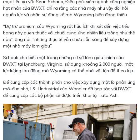
mục tiêu xa vời. Sean Schaub, Điều phối viên ngành công nghiệp
hạt nhân của BWXT, chỉ ra rằng các nhà máy như vậy đòi hỏi
nguồn lực và nhân sự đáng kể mà Wyoming hiện đang thiếu.
“Dự trữ uranium của Wyoming rất hữu ích khi xét đến việc tiểu
bang này quen thuộc với chuỗi cung ứng nhiên liệu trông như thế
nào”, ông nói, “nhưng thực tế vẫn chưa sẵn sàng để xây dựng
một nhà máy làm giàu”.
Schaub cho biết một trong những cơ sở làm giàu chính của
BWXT tại Lynchburg, Virginia, sử dụng khoảng 2.000 người, một
lực lượng lao động mà Wyoming có thể phải vật lộn để theo kịp.
Để cung cấp các thành phần cho việc xây dựng một lò phản ứng
mô-đun nhỏ, L&H Industrial của Wandler đã hợp tác với BWXT
để cung cấp các bộ phận sẽ được triển khai tại Tata Ash.