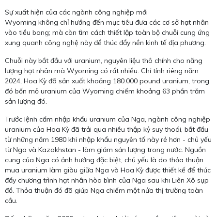
Sự xuất hiện của các ngành công nghiệp mới
Wyoming không chỉ hướng đến mục tiêu đưa các cơ sở hạt nhân
vào tiểu bang; mà còn tìm cách thiết lập toàn bộ chuỗi cung ứng
xung quanh công nghệ này để thúc đẩy nền kinh tế địa phương.
Chuỗi này bắt đầu với uranium, nguyên liệu thô chính cho năng
lượng hạt nhân mà Wyoming có rất nhiều. Chỉ tính riêng năm
2024, Hoa Kỳ đã sản xuất khoảng 180.000 pound uranium, trong
đó bốn mỏ uranium của Wyoming chiếm khoảng 63 phần trăm
sản lượng đó.
Trước lệnh cấm nhập khẩu uranium của Nga, ngành công nghiệp
uranium của Hoa Kỳ đã trải qua nhiều thập kỷ suy thoái, bắt đầu
từ những năm 1980 khi nhập khẩu nguyên tố này rẻ hơn - chủ yếu
từ Nga và Kazakhstan - làm giảm sản lượng trong nước. Nguồn
cung của Nga có ảnh hưởng đặc biệt, chủ yếu là do thỏa thuận
mua uranium làm giàu giữa Nga và Hoa Kỳ được thiết kế để thúc
đẩy chương trình hạt nhân hòa bình của Nga sau khi Liên Xô sụp
đổ. Thỏa thuận đó đã giúp Nga chiếm một nửa thị trường toàn
cầu.