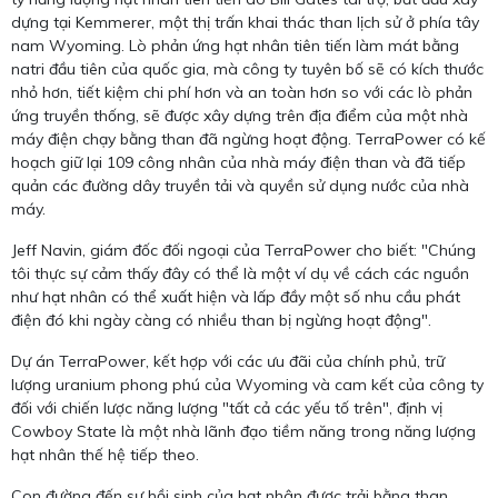
dựng tại Kemmerer, một thị trấn khai thác than lịch sử ở phía tây
nam Wyoming. Lò phản ứng hạt nhân tiên tiến làm mát bằng
natri đầu tiên của quốc gia, mà công ty tuyên bố sẽ có kích thước
nhỏ hơn, tiết kiệm chi phí hơn và an toàn hơn so với các lò phản
ứng truyền thống, sẽ được xây dựng trên địa điểm của một nhà
máy điện chạy bằng than đã ngừng hoạt động. TerraPower có kế
hoạch giữ lại 109 công nhân của nhà máy điện than và đã tiếp
quản các đường dây truyền tải và quyền sử dụng nước của nhà
máy.
Jeff Navin, giám đốc đối ngoại của TerraPower cho biết: "Chúng
tôi thực sự cảm thấy đây có thể là một ví dụ về cách các nguồn
như hạt nhân có thể xuất hiện và lấp đầy một số nhu cầu phát
điện đó khi ngày càng có nhiều than bị ngừng hoạt động".
Dự án TerraPower, kết hợp với các ưu đãi của chính phủ, trữ
lượng uranium phong phú của Wyoming và cam kết của công ty
đối với chiến lược năng lượng "tất cả các yếu tố trên", định vị
Cowboy State là một nhà lãnh đạo tiềm năng trong năng lượng
hạt nhân thế hệ tiếp theo.
Con đường đến sự hồi sinh của hạt nhân được trải bằng than