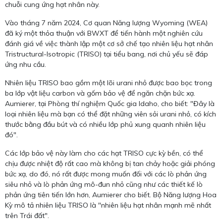
chuỗi cung ứng hạt nhân này.
Vào tháng 7 năm 2024, Cơ quan Năng lượng Wyoming (WEA)
đã ký một thỏa thuận với BWXT để tiến hành một nghiên cứu
đánh giá về việc thành lập một cơ sở chế tạo nhiên liệu hạt nhân
Tristructural-Isotropic (TRISO) tại tiểu bang, nơi chủ yếu sẽ đáp
ứng nhu cầu.
Nhiên liệu TRISO bao gồm một lõi urani nhỏ được bao bọc trong
ba lớp vật liệu carbon và gốm bảo vệ để ngăn chặn bức xạ.
Aumierer, tại Phòng thí nghiệm Quốc gia Idaho, cho biết: "Đây là
loại nhiên liệu mà bạn có thể đặt những viên sỏi urani nhỏ, có kích
thước bằng đầu bút và có nhiều lớp phủ xung quanh nhiên liệu
đó".
Các lớp bảo vệ này làm cho các hạt TRISO cực kỳ bền, có thể
chịu được nhiệt độ rất cao mà không bị tan chảy hoặc giải phóng
bức xạ, do đó, nó rất được mong muốn đối với các lò phản ứng
siêu nhỏ và lò phản ứng mô-đun nhỏ cũng như các thiết kế lò
phản ứng tiên tiến lớn hơn, Aumierer cho biết. Bộ Năng lượng Hoa
Kỳ mô tả nhiên liệu TRISO là "nhiên liệu hạt nhân mạnh mẽ nhất
trên Trái đất".