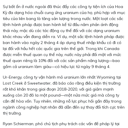
Sự bất ổn ở nước ngoài đã thúc đẩy các công ty tiện ích của Hoa
Kỳ đa dạng hóa chuỗi cung ứng uranium của họ, phù hợp với mục
tiêu của liên bang là tăng sản lượng trong nước. Một loạt các sắc
lệnh hành pháp được ban hành kể từ đầu năm phản ánh động
thái này, mặc dù các tác động cụ thể đối với các dạng uranium
khác nhau vẫn đang diễn ra. Ví dụ, một sắc lệnh hành pháp được
ban hành vào ngày 2 tháng 4 áp dụng thuế nhập khẩu có đi có
lại đối với hầu hết các quốc gia trên thế giới. Trong khi Canada
được miễn thuế quan cụ thể này, nước này phải đối mặt với mức
thuế quan riêng là 10% đối với các sản phẩm năng lượng—bao
gồm cả uranium làm giàu—có hiệu lực từ ngày 9 tháng 4.
Ur-Energy, công ty vận hành mỏ uranium lớn nhất Wyoming tại
Lost Creek ở Sweetwater, đã báo cáo rằng điều kiện thị trường
rất khó khăn trong giai đoạn 2018-2020, với giá giảm mạnh
xuống còn 20 đô la một pound—một nửa mức giá mà công ty
cần để hòa vốn. Tuy nhiên, những nỗ lực phục hồi gần đây trong
ngành công nghiệp hạt nhân đã dẫn đến sự thay đổi tích cực trên
thị trường.
Ryan Schierman, phó chủ tịch phụ trách các vấn đề pháp lý tại