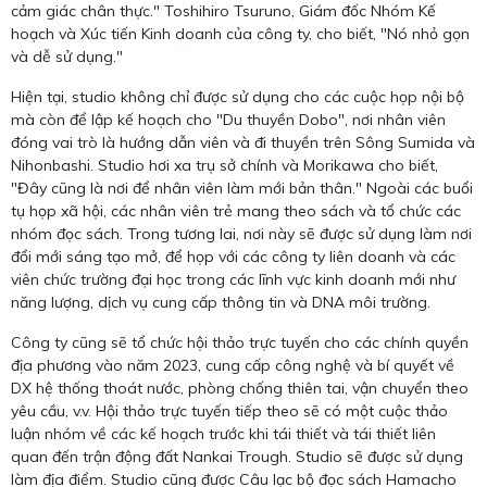
cảm giác chân thực." Toshihiro Tsuruno, Giám đốc Nhóm Kế
hoạch và Xúc tiến Kinh doanh của công ty, cho biết, "Nó nhỏ gọn
và dễ sử dụng."
Hiện tại, studio không chỉ được sử dụng cho các cuộc họp nội bộ
mà còn để lập kế hoạch cho "Du thuyền Dobo", nơi nhân viên
đóng vai trò là hướng dẫn viên và đi thuyền trên Sông Sumida và
Nihonbashi. Studio hơi xa trụ sở chính và Morikawa cho biết,
"Đây cũng là nơi để nhân viên làm mới bản thân." Ngoài các buổi
tụ họp xã hội, các nhân viên trẻ mang theo sách và tổ chức các
nhóm đọc sách. Trong tương lai, nơi này sẽ được sử dụng làm nơi
đổi mới sáng tạo mở, để họp với các công ty liên doanh và các
viên chức trường đại học trong các lĩnh vực kinh doanh mới như
năng lượng, dịch vụ cung cấp thông tin và DNA môi trường.
Công ty cũng sẽ tổ chức hội thảo trực tuyến cho các chính quyền
địa phương vào năm 2023, cung cấp công nghệ và bí quyết về
DX hệ thống thoát nước, phòng chống thiên tai, vận chuyển theo
yêu cầu, v.v. Hội thảo trực tuyến tiếp theo sẽ có một cuộc thảo
luận nhóm về các kế hoạch trước khi tái thiết và tái thiết liên
quan đến trận động đất Nankai Trough. Studio sẽ được sử dụng
làm địa điểm. Studio cũng được Câu lạc bộ đọc sách Hamacho