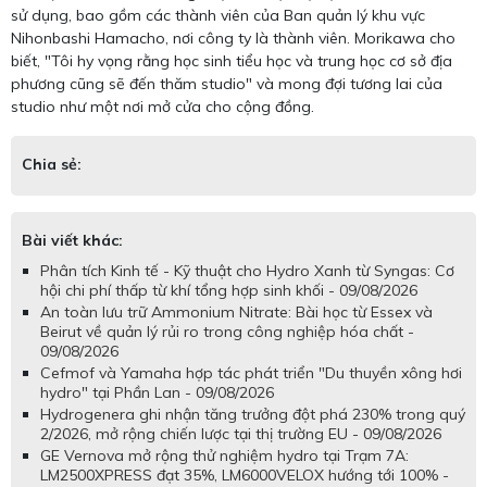
sử dụng, bao gồm các thành viên của Ban quản lý khu vực
Nihonbashi Hamacho, nơi công ty là thành viên. Morikawa cho
biết, "Tôi hy vọng rằng học sinh tiểu học và trung học cơ sở địa
phương cũng sẽ đến thăm studio" và mong đợi tương lai của
studio như một nơi mở cửa cho cộng đồng.
Chia sẻ:
Bài viết khác:
Phân tích Kinh tế - Kỹ thuật cho Hydro Xanh từ Syngas: Cơ
hội chi phí thấp từ khí tổng hợp sinh khối - 09/08/2026
An toàn lưu trữ Ammonium Nitrate: Bài học từ Essex và
Beirut về quản lý rủi ro trong công nghiệp hóa chất -
09/08/2026
Cefmof và Yamaha hợp tác phát triển "Du thuyền xông hơi
hydro" tại Phần Lan - 09/08/2026
Hydrogenera ghi nhận tăng trưởng đột phá 230% trong quý
2/2026, mở rộng chiến lược tại thị trường EU - 09/08/2026
GE Vernova mở rộng thử nghiệm hydro tại Trạm 7A:
LM2500XPRESS đạt 35%, LM6000VELOX hướng tới 100% -