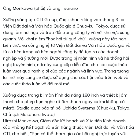
Ông Morikawa (phải) và ông Tsuruno
Xưởng sáng tạo CTI Group, được khai trương vào tháng 3 tại
Viện Đất đai và Văn hóa Quốc gia ở Chuo-ku, Tokyo, được sử
dụng làm nơi họp và trao đổi trong công ty và với khu vực xung
quanh. Với khái niệm "học hỏi từ quá khứ", xưởng này tập hợp
kiến ​​thức và công nghệ từ Viện Đất đai và Văn hóa Quốc gia và
từ cả bên trong và bên ngoài công ty để tạo ra các doanh
nghiệp và ý tưởng mới. Được trang bị màn hình và hệ thống hội
nghị truyền hình, nơi này cung cấp diễn đàn cho các cuộc thảo
luận vượt qua ranh giới của các ngành và lĩnh vực. Trong tương
lai, nơi này cũng sẽ được sử dụng cho các hội thảo trên web và
các cuộc thảo luận về đổi mới mở.
Xưởng được trang bị màn hình đa năng 180 inch và thiết bị âm
thanh cho phép bạn nghe rõ âm thanh ngay cả khi không có
micrô. Studio được bảo trì bởi Uchida Systems (Chuo-ku, Tokyo,
Chủ tịch Masaharu Iwata).
Hiroshi Morikawa, Giám đốc Kế hoạch và Xúc tiến Kinh doanh
của Phòng Kế hoạch và Bán hàng thuộc Viện Đất đai và Văn hóa
CTI, cho biết, "Bạn có thể tham gia các hội nghị trực tuyến với