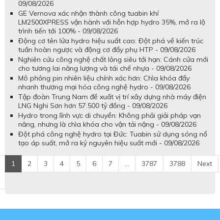
09/08/2026
GE Vernova xác nhận thành công tuabin khí
LM2500XPRESS vận hành với hỗn hợp hydro 35%, mở ra lộ
trình tiến tới 100% - 09/08/2026
Động cơ tên lửa hydro hiệu suất cao: Đột phá về kiến trúc
tuần hoàn ngược và động cơ đẩy phụ HTP - 09/08/2026
Nghiên cứu công nghệ chất lỏng siêu tới hạn: Cánh cửa mới
cho tương lai năng lượng và tái chế nhựa - 09/08/2026
Mô phỏng pin nhiên liệu chính xác hơn: Chìa khóa đẩy
nhanh thương mại hóa công nghệ hydro - 09/08/2026
Tập đoàn Trung Nam đề xuất vị trí xây dựng nhà máy điện
LNG Nghi Sơn hơn 57.500 tỷ đồng - 09/08/2026
Hydro trong lĩnh vực di chuyển: Không phải giải pháp vạn
năng, nhưng là chìa khóa cho vận tải nặng - 09/08/2026
Đột phá công nghệ hydro tại Đức: Tuabin sử dụng sóng nổ
tạo áp suất, mở ra kỷ nguyên hiệu suất mới - 09/08/2026
1
2
3
4
5
6
7
...
3787
3788
Next