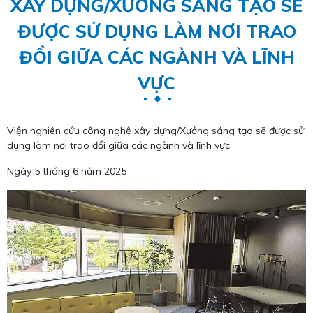
XÂY DỰNG/XƯỞNG SÁNG TẠO SẼ
ĐƯỢC SỬ DỤNG LÀM NƠI TRAO
ĐỔI GIỮA CÁC NGÀNH VÀ LĨNH
VỰC
Viện nghiên cứu công nghệ xây dựng/Xưởng sáng tạo sẽ được sử
dụng làm nơi trao đổi giữa các ngành và lĩnh vực
Ngày 5 tháng 6 năm 2025