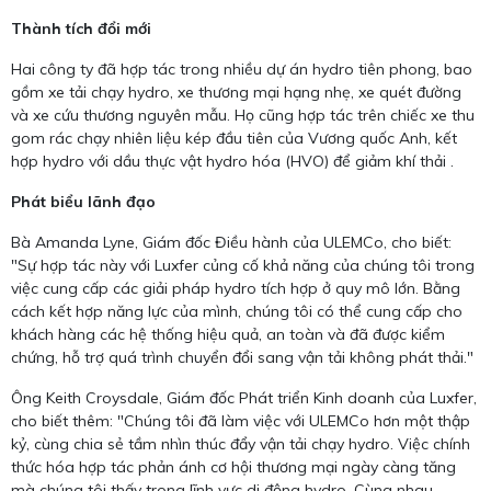
Thành tích đổi mới
Hai công ty đã hợp tác trong nhiều dự án hydro tiên phong, bao
gồm xe tải chạy hydro, xe thương mại hạng nhẹ, xe quét đường
và xe cứu thương nguyên mẫu. Họ cũng hợp tác trên chiếc xe thu
gom rác chạy nhiên liệu kép đầu tiên của Vương quốc Anh, kết
hợp hydro với dầu thực vật hydro hóa (HVO) để giảm khí thải .
Phát biểu lãnh đạo
Bà Amanda Lyne, Giám đốc Điều hành của ULEMCo, cho biết:
"Sự hợp tác này với Luxfer củng cố khả năng của chúng tôi trong
việc cung cấp các giải pháp hydro tích hợp ở quy mô lớn. Bằng
cách kết hợp năng lực của mình, chúng tôi có thể cung cấp cho
khách hàng các hệ thống hiệu quả, an toàn và đã được kiểm
chứng, hỗ trợ quá trình chuyển đổi sang vận tải không phát thải."
Ông Keith Croysdale, Giám đốc Phát triển Kinh doanh của Luxfer,
cho biết thêm: "Chúng tôi đã làm việc với ULEMCo hơn một thập
kỷ, cùng chia sẻ tầm nhìn thúc đẩy vận tải chạy hydro. Việc chính
thức hóa hợp tác phản ánh cơ hội thương mại ngày càng tăng
mà chúng tôi thấy trong lĩnh vực di động hydro. Cùng nhau,