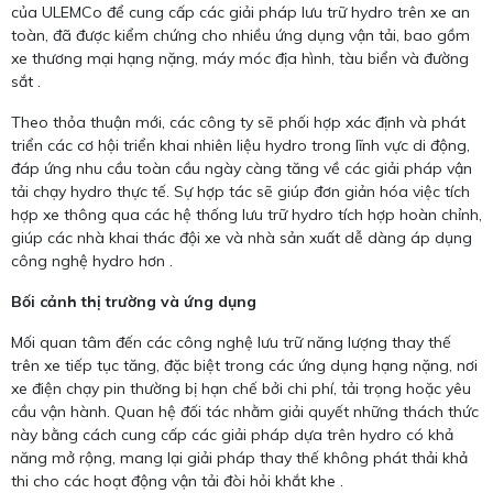
của ULEMCo để cung cấp các giải pháp lưu trữ hydro trên xe an
toàn, đã được kiểm chứng cho nhiều ứng dụng vận tải, bao gồm
xe thương mại hạng nặng, máy móc địa hình, tàu biển và đường
sắt .
Theo thỏa thuận mới, các công ty sẽ phối hợp xác định và phát
triển các cơ hội triển khai nhiên liệu hydro trong lĩnh vực di động,
đáp ứng nhu cầu toàn cầu ngày càng tăng về các giải pháp vận
tải chạy hydro thực tế. Sự hợp tác sẽ giúp đơn giản hóa việc tích
hợp xe thông qua các hệ thống lưu trữ hydro tích hợp hoàn chỉnh,
giúp các nhà khai thác đội xe và nhà sản xuất dễ dàng áp dụng
công nghệ hydro hơn .
Bối cảnh thị trường và ứng dụng
Mối quan tâm đến các công nghệ lưu trữ năng lượng thay thế
trên xe tiếp tục tăng, đặc biệt trong các ứng dụng hạng nặng, nơi
xe điện chạy pin thường bị hạn chế bởi chi phí, tải trọng hoặc yêu
cầu vận hành. Quan hệ đối tác nhằm giải quyết những thách thức
này bằng cách cung cấp các giải pháp dựa trên hydro có khả
năng mở rộng, mang lại giải pháp thay thế không phát thải khả
thi cho các hoạt động vận tải đòi hỏi khắt khe .