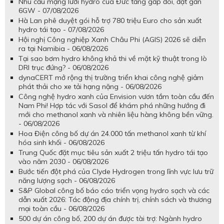
Nhu cầu mạng lưới hydro của Đức tăng gấp đôi, đạt gần
6GW - 07/08/2026
Hà Lan phê duyệt gói hỗ trợ 780 triệu Euro cho sản xuất
hydro tái tạo - 07/08/2026
Hội nghị Công nghiệp Xanh Châu Phi (AGIS) 2026 sẽ diễn
ra tại Namibia - 06/08/2026
Tại sao bơm hydro không khả thi về mặt kỹ thuật trong lò
DRI trục đứng? - 06/08/2026
dynaCERT mở rộng thị trường triển khai công nghệ giảm
phát thải cho xe tải hạng nặng - 06/08/2026
Công nghệ hydro xanh của Envision vươn tầm toàn cầu đến
Nam Phi! Hợp tác với Sasol để khám phá những hướng đi
mới cho methanol xanh và nhiên liệu hàng không bền vững.
- 06/08/2026
Hoa Điện công bố dự án 24.000 tấn methanol xanh từ khí
hóa sinh khối - 06/08/2026
Trung Quốc đặt mục tiêu sản xuất 2 triệu tấn hydro tái tạo
vào năm 2030 - 06/08/2026
Bước tiến đột phá của Clyde Hydrogen trong lĩnh vực lưu trữ
năng lượng sạch - 06/08/2026
S&P Global công bố báo cáo triển vọng hydro sạch và các
dẫn xuất 2026: Tác động địa chính trị, chính sách và thương
mại toàn cầu - 06/08/2026
500 dự án công bố, 200 dự án được tài trợ: Ngành hydro