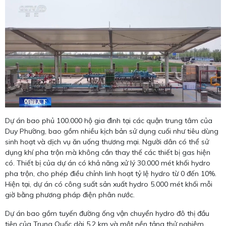
Dự án bao phủ 100.000 hộ gia đình tại các quận trung tâm của
Duy Phường, bao gồm nhiều kịch bản sử dụng cuối như tiêu dùng
sinh hoạt và dịch vụ ăn uống thương mại. Người dân có thể sử
dụng khí pha trộn mà không cần thay thế các thiết bị gas hiện
có. Thiết bị của dự án có khả năng xử lý 30.000 mét khối hydro
pha trộn, cho phép điều chỉnh linh hoạt tỷ lệ hydro từ 0 đến 10%.
Hiện tại, dự án có công suất sản xuất hydro 5.000 mét khối mỗi
giờ bằng phương pháp điện phân nước.
Dự án bao gồm tuyến đường ống vận chuyển hydro đô thị đầu
tiên của Trung Quốc dài 5,2 km và một nền tảng thử nghiệm