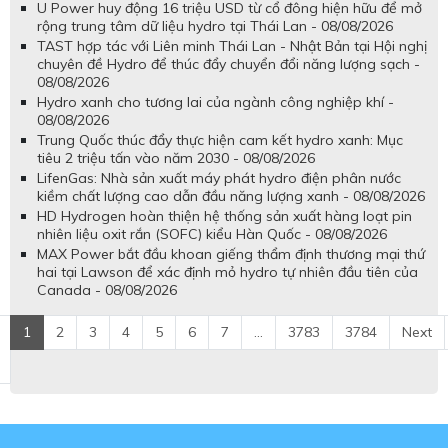
U Power huy động 16 triệu USD từ cổ đông hiện hữu để mở
rộng trung tâm dữ liệu hydro tại Thái Lan - 08/08/2026
TAST hợp tác với Liên minh Thái Lan - Nhật Bản tại Hội nghị
chuyên đề Hydro để thúc đẩy chuyển đổi năng lượng sạch -
08/08/2026
Hydro xanh cho tương lai của ngành công nghiệp khí -
08/08/2026
Trung Quốc thúc đẩy thực hiện cam kết hydro xanh: Mục
tiêu 2 triệu tấn vào năm 2030 - 08/08/2026
LifenGas: Nhà sản xuất máy phát hydro điện phân nước
kiềm chất lượng cao dẫn đầu năng lượng xanh - 08/08/2026
HD Hydrogen hoàn thiện hệ thống sản xuất hàng loạt pin
nhiên liệu oxit rắn (SOFC) kiểu Hàn Quốc - 08/08/2026
MAX Power bắt đầu khoan giếng thẩm định thương mại thứ
hai tại Lawson để xác định mỏ hydro tự nhiên đầu tiên của
Canada - 08/08/2026
1
2
3
4
5
6
7
...
3783
3784
Next