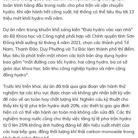
toàn trình hàng đầu trong nước cho pha trộn và vận chuyển
hydro. Khi vận hành hết công suất, hệ thống có thể tiêu thụ tới 13
triệu mét khối hydro mỗi năm.
Dự án nằm trong khuôn khổ sáng kiến "Đưa hydro vào vạn nhà"
do Bộ Khoa học và Công nghệ phối hợp với Chính quyền tỉnh Sơn
Đông khởi xướng từ tháng 4 năm 2021, chọn các thành phố Tế
Nam, Thanh Đảo, Duy Phường và Tư Bác làm thành phố thí điểm.
Mục tiêu là phát triển một nhóm các kịch bản ứng dụng hydro
bao gồm "một đường cao tốc hydro, hai cảng hydro, ba cơ sở
giáo dục khoa học, bốn khu công nghiệp hydro và năm cộng
đồng hydro".
Trước khi triển khai, dự án đã trải qua giai đoạn vận hành thử
nghiệm tại các khu vực được chọn và không ghi nhận bất kỳ vấn
đề nào về an toàn hay chất lượng khí. Nghiên cứu kỹ thuật cho
thấy khi tỷ lệ pha trộn hydro dưới 20%, các thiết bị gas gia đình
hiện có có thể vận hành an toàn mà không cần sửa đổi. Các thí
nghiệm trong nước cũng cho thấy việc tăng tỷ lệ pha trộn hydro
từ 0 lên 25% không ảnh hưởng đáng kể đến hiệu suất nhiệt của
các loại bếp gas, đồng thời lượng khí thải carbon monoxide trong