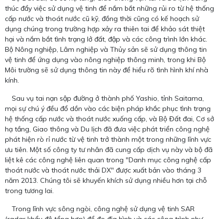
thúc đẩy việc sử dụng vệ tinh để nắm bắt những rủi ro từ hệ thống
cấp nước và thoát nước cũ kỹ, đồng thời cũng có kế hoạch sử
dụng chúng trong trường hợp xảy ra thiên tai để khảo sát thiệt
hại và nắm bắt tình trạng lở đất, đập và các công trình lớn khác.
Bộ Nông nghiệp, Lâm nghiệp và Thủy sản sẽ sử dụng thông tin
vệ tinh để ứng dụng vào nông nghiệp thông minh, trong khi Bộ
Môi trường sẽ sử dụng thông tin này để hiểu rõ tình hình khí nhà
kính.
Sau vụ tai nạn sập đường ở thành phố Yashio, tỉnh Saitama,
mọi sự chú ý đều đổ dồn vào các biện pháp khắc phục tình trạng
hệ thống cấp nước và thoát nước xuống cấp, và Bộ Đất đai, Cơ sở
hạ tầng, Giao thông và Du lịch đã đưa việc phát triển công nghệ
phát hiện rò rỉ nước từ vệ tinh trở thành một trong những lĩnh vực
ưu tiên. Một số công ty tư nhân đã cung cấp dịch vụ này và bộ đã
liệt kê các công nghệ liên quan trong "Danh mục công nghệ cấp
thoát nước và thoát nước thải DX" được xuất bản vào tháng 3
năm 2013. Chúng tôi sẽ khuyến khích sử dụng nhiều hơn tại chỗ
trong tương lai.
Trong lĩnh vực sông ngòi, công nghệ sử dụng vệ tinh SAR