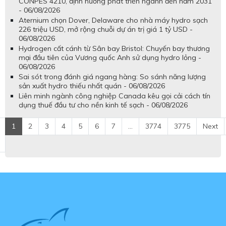
CONPES 4210, định hướng phát triển ngành đến năm 2031
- 06/08/2026
Aternium chọn Dover, Delaware cho nhà máy hydro sạch
226 triệu USD, mở rộng chuỗi dự án trị giá 1 tỷ USD -
06/08/2026
Hydrogen cất cánh từ Sân bay Bristol: Chuyến bay thương
mại đầu tiên của Vương quốc Anh sử dụng hydro lỏng -
06/08/2026
Sai sót trong đánh giá ngang hàng: So sánh năng lượng
sản xuất hydro thiếu nhất quán - 06/08/2026
Liên minh ngành công nghiệp Canada kêu gọi cải cách tín
dụng thuế đầu tư cho nền kinh tế sạch - 06/08/2026
1
2
3
4
5
6
7
...
3774
3775
Next