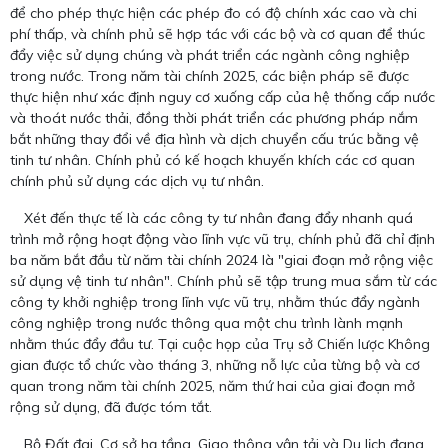
để cho phép thực hiện các phép đo có độ chính xác cao và chi
phí thấp, và chính phủ sẽ hợp tác với các bộ và cơ quan để thúc
đẩy việc sử dụng chúng và phát triển các ngành công nghiệp
trong nước. Trong năm tài chính 2025, các biện pháp sẽ được
thực hiện như xác định nguy cơ xuống cấp của hệ thống cấp nước
và thoát nước thải, đồng thời phát triển các phương pháp nắm
bắt những thay đổi về địa hình và dịch chuyển cấu trúc bằng vệ
tinh tư nhân. Chính phủ có kế hoạch khuyến khích các cơ quan
chính phủ sử dụng các dịch vụ tư nhân.
Xét đến thực tế là các công ty tư nhân đang đẩy nhanh quá
trình mở rộng hoạt động vào lĩnh vực vũ trụ, chính phủ đã chỉ định
ba năm bắt đầu từ năm tài chính 2024 là "giai đoạn mở rộng việc
sử dụng vệ tinh tư nhân". Chính phủ sẽ tập trung mua sắm từ các
công ty khởi nghiệp trong lĩnh vực vũ trụ, nhằm thúc đẩy ngành
công nghiệp trong nước thông qua một chu trình lành mạnh
nhằm thúc đẩy đầu tư. Tại cuộc họp của Trụ sở Chiến lược Không
gian được tổ chức vào tháng 3, những nỗ lực của từng bộ và cơ
quan trong năm tài chính 2025, năm thứ hai của giai đoạn mở
rộng sử dụng, đã được tóm tắt.
Bộ Đất đai, Cơ sở hạ tầng, Giao thông vận tải và Du lịch đang