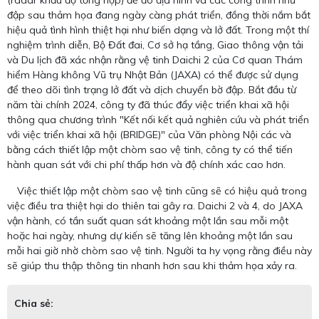
(radar khẩu độ tổng hợp) để đo địa hình và các công trình như
đập sau thảm họa đang ngày càng phát triển, đồng thời nắm bắt
hiệu quả tình hình thiệt hại như biến dạng và lở đất. Trong một thí
nghiệm trình diễn, Bộ Đất đai, Cơ sở hạ tầng, Giao thông vận tải
và Du lịch đã xác nhận rằng vệ tinh Daichi 2 của Cơ quan Thám
hiểm Hàng không Vũ trụ Nhật Bản (JAXA) có thể được sử dụng
để theo dõi tình trạng lở đất và dịch chuyển bờ đập. Bắt đầu từ
năm tài chính 2024, công ty đã thúc đẩy việc triển khai xã hội
thông qua chương trình "Kết nối kết quả nghiên cứu và phát triển
với việc triển khai xã hội (BRIDGE)" của Văn phòng Nội các và
bằng cách thiết lập một chòm sao vệ tinh, công ty có thể tiến
hành quan sát với chi phí thấp hơn và độ chính xác cao hơn.
Việc thiết lập một chòm sao vệ tinh cũng sẽ có hiệu quả trong
việc điều tra thiệt hại do thiên tai gây ra. Daichi 2 và 4, do JAXA
vận hành, có tần suất quan sát khoảng một lần sau mỗi một
hoặc hai ngày, nhưng dự kiến ​​sẽ tăng lên khoảng một lần sau
mỗi hai giờ nhờ chòm sao vệ tinh. Người ta hy vọng rằng điều này
sẽ giúp thu thập thông tin nhanh hơn sau khi thảm họa xảy ra.
Chia sẻ: