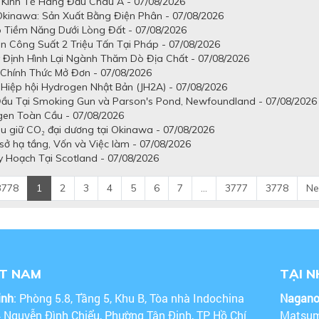
 Kinh Tế Hàng Đầu Châu Á - 07/08/2026
kinawa: Sản Xuất Bằng Điện Phân - 07/08/2026
 Tiềm Năng Dưới Lòng Đất - 07/08/2026
n Công Suất 2 Triệu Tấn Tại Pháp - 07/08/2026
Định Hình Lại Ngành Thăm Dò Địa Chất - 07/08/2026
 Chính Thức Mở Đơn - 07/08/2026
Hiệp hội Hydrogen Nhật Bản (JH2A) - 07/08/2026
Đầu Tại Smoking Gun và Parson's Pond, Newfoundland - 07/08/2026
gen Toàn Cầu - 07/08/2026
u giữ CO₂ đại dương tại Okinawa - 07/08/2026
ở hạ tầng, Vốn và Việc làm - 07/08/2026
Hoạch Tại Scotland - 07/08/2026
3778
1
2
3
4
5
6
7
...
3777
3778
Ne
ỆT NAM
TẠI 
inh
: Phòng 5.8, Tầng 5, Khu B, Tòa nhà Indochina
Nagan
4 Nguyễn Đình Chiểu, Phường Tân Định, TP Hồ Chí
Matsum