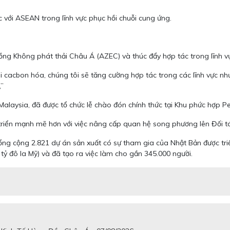
c với ASEAN trong lĩnh vực phục hồi chuỗi cung ứng.
ồng Không phát thải Châu Á (AZEC) và thúc đẩy hợp tác trong lĩnh vự
cacbon hóa, chúng tôi sẽ tăng cường hợp tác trong các lĩnh vực như 
,”
 Malaysia, đã được tổ chức lễ chào đón chính thức tại Khu phức hợp
riển mạnh mẽ hơn với việc nâng cấp quan hệ song phương lên Đối t
 tổng cộng 2.821 dự án sản xuất có sự tham gia của Nhật Bản được tr
 tỷ đô la Mỹ) và đã tạo ra việc làm cho gần 345.000 người.