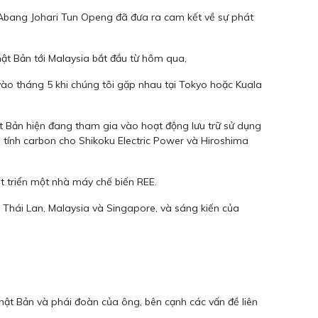
ri Abang Johari Tun Openg đã đưa ra cam kết về sự phát
hật Bản tới Malaysia bắt đầu từ hôm qua,
 vào tháng 5 khi chúng tôi gặp nhau tại Tokyo hoặc Kuala
ật Bản hiện đang tham gia vào hoạt động lưu trữ sử dụng
tính carbon cho Shikoku Electric Power và Hiroshima
t triển một nhà máy chế biến REE.
Thái Lan, Malaysia và Singapore, và sáng kiến ​​của
ật Bản và phái đoàn của ông, bên cạnh các vấn đề liên