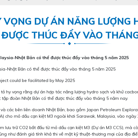
 VỌNG DỰ ÁN NĂNG LƯỢNG 
 ĐƯỢC THÚC ĐẨY VÀO THÁNG
aysia-Nhật Bản có thể được thúc đẩy vào tháng 5 năm 2025
ia-Nhật Bản có thể được thúc đẩy vào tháng 5 năm 2025
 tỏ hy vọng rằng dự án hợp tác năng lượng hydro sạch và khử cac
 tập đoàn Nhật Bản có thể được thúc đẩy vào tháng 5 năm nay.
 và các bên liên doanh Nhật Bản, bao gồm Japan Petroleum Explora
(SSA) cho mỏ dầu cạn kiệt M3 ngoài khơi Sarawak, Malaysia, vào ngày
ểm lưu trữ CO2 bắt đầu từ mỏ dầu cạn kiệt M3 (Dự án M3 CCS), mà còn
g như đánh giá tính khả thi về mặt kỹ thuật-thương mại của địa đi