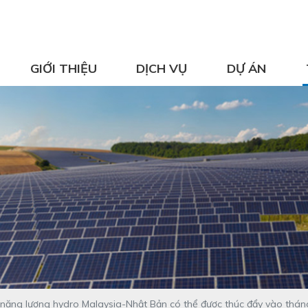
GIỚI THIỆU
DỊCH VỤ
DỰ ÁN
năng lượng hydro Malaysia-Nhật Bản có thể được thúc đẩy vào thá