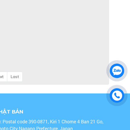
xt
Last
NHẬT BẢN
o
: Postal code 390-0871, Kiri 1 Chome 4 Ban 21 Go,
oto City Nagano Prefecture, Japan