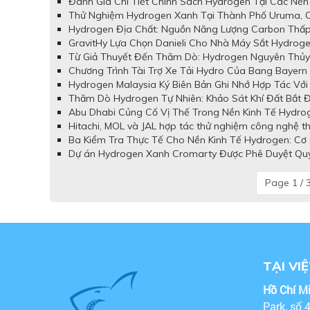
Đánh Giá Chi Tiết Chính Sách Hydrogen Tại Các Nền
Thử Nghiệm Hydrogen Xanh Tại Thành Phố Uruma, O
Hydrogen Địa Chất: Nguồn Năng Lượng Carbon Thấp
GravitHy Lựa Chọn Danieli Cho Nhà Máy Sắt Hydroge
Từ Giả Thuyết Đến Thăm Dò: Hydrogen Nguyên Thủy 
Chương Trình Tài Trợ Xe Tải Hydro Của Bang Bayern
Hydrogen Malaysia Ký Biên Bản Ghi Nhớ Hợp Tác Với 
Thăm Dò Hydrogen Tự Nhiên: Khảo Sát Khí Đất Bắt 
Abu Dhabi Củng Cố Vị Thế Trong Nền Kinh Tế Hydro
Hitachi, MOL và JAL hợp tác thử nghiệm công nghệ th
Ba Kiểm Tra Thực Tế Cho Nền Kinh Tế Hydrogen: Cơ s
Dự án Hydrogen Xanh Cromarty Được Phê Duyệt Quy 
Page 1 / 
TẠI VI
Hồ Chí M
Park, số 