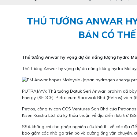
THỦ TƯỚNG ANWAR HY
BẢN CÓ THỂ
Thủ tướng Anwar hy vọng dự án năng lượng hydro Mal
Thủ tướng Anwar hy vọng dự án năng lượng hydro Malays
PUTRAJAYA: Thủ tướng Datuk Seri Anwar Ibrahim đã bày
Energy (SEDCE), Petroleum Sarawak Bhd (Petros) và một
Petros, công ty con CCS Ventures Sdn Bhd của Petronas
Kisen Kaisha Ltd, đã ký thỏa thuận về địa điểm lưu trữ 
SSA không chỉ cho phép nghiên cứu khả thi về các địa đi
bao gồm các nhà ga trên bờ và đường ống vận chuyển, cũn