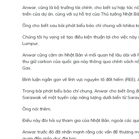
Anwar, cũng là bộ trưởng tài chính, cho biết sự hợp tác 
triển của dự án, cùng với sự hỗ trợ của Thủ tướng Nhật Bả
Ông cho biết sau bài phát biểu báo chí chung với Ishiba 
Chúng tôi hy vọng sẽ tạo điều kiện thuận lợi cho việc nà
Lumpur,
Anwar cũng cảm ơn Nhật Bản vì mối quan hệ lâu dài với Pe
thu giữ carbon của quốc gia này thông qua chính sách n
Gas.
Bình luận ngắn gọn về lĩnh vực nguyên tố đất hiếm (REE)
Trong bài phát biểu báo chí chung, Anwar cho biết ông đã
Sarawak về một tuyến cáp năng lượng dưới biển từ Sar
Ông nói thêm,
Điều này đòi hỏi sự tham gia của Nhật Bản, ngoài các quố
Anwar trước đó đã nhấn mạnh rằng các vấn đề thương mại
quan đến giáo dục đại học.