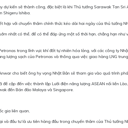
này dự kiến ​​sẽ thành công, đặc biệt là khi Thủ tướng Sarawak Tan S
n Shigeru Ishiba.
kết hợp với chuyến thăm chính thức kéo dài hai ngày của thủ tướng N
y sớm nhất có thể, để có thể đáp ứng một số thời hạn, chẳng hạn như
tronas trong lĩnh vực khí đốt tự nhiên hóa lỏng, với các công ty Nh
ăng lượng sạch của Petronas và thông qua việc giao hàng LNG trung 
, Anwar cho biết ông hy vọng Nhật Bản sẽ tham gia vào quá trình phá
 đề cập đến việc thành lập Lưới điện năng lượng ASEAN nối liền Lào, 
awak đến Bán đảo Malaya và Singapore.
c gia liên quan,
 và đầu tư là ưu tiên hàng đầu trong chuyến thăm của Thủ tướng Nh