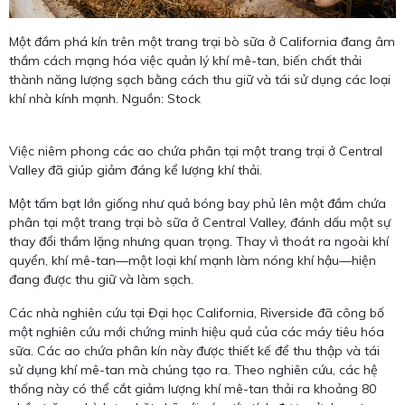
Một đầm phá kín trên một trang trại bò sữa ở California đang âm
thầm cách mạng hóa việc quản lý khí mê-tan, biến chất thải
thành năng lượng sạch bằng cách thu giữ và tái sử dụng các loại
khí nhà kính mạnh. Nguồn: Stock
Việc niêm phong các ao chứa phân tại một trang trại ở Central
Valley đã giúp giảm đáng kể lượng khí thải.
Một tấm bạt lớn giống như quả bóng bay phủ lên một đầm chứa
phân tại một trang trại bò sữa ở Central Valley, đánh dấu một sự
thay đổi thầm lặng nhưng quan trọng. Thay vì thoát ra ngoài khí
quyển, khí mê-tan—một loại khí mạnh làm nóng khí hậu—hiện
đang được thu giữ và làm sạch.
Các nhà nghiên cứu tại Đại học California, Riverside đã công bố
một nghiên cứu mới chứng minh hiệu quả của các máy tiêu hóa
sữa. Các ao chứa phân kín này được thiết kế để thu thập và tái
sử dụng khí mê-tan mà chúng tạo ra. Theo nghiên cứu, các hệ
thống này có thể cắt giảm lượng khí mê-tan thải ra khoảng 80