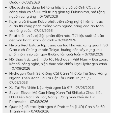
Quốc - 07/08/2026
Obayashi áp dụng bê tông hấp thụ và cố định CO₂ cho
công trình cơ sở lưu trữ trung gian tại Fukushima, mở rộng
nguồn cung ứng - 07/08/2026
Kajima và Enzan Kobo phát triển công nghệ hiển thị trực
quan thi công phần móng vòm ngược, nâng cao an toàn
và năng suất - 07/08/2026
Phát triển thiết bị điện phân điện hóa: Từ hiệu suất tế bào
đến vận hành stack ổn định - 07/08/2026
Heiwa Real Estate tập trung cải tạo khu vực xung quanh Sở
Giao dịch Chứng khoán Tokyo, hướng đến xây dựng khu
phố nhộn nhịp cả ngày thường lẫn cuối tuần - 07/08/2026
Hội thảo trực tuyến hợp tác Hydrogen Việt Nam – Đài Loan:
Kết nối công nghệ, hiện thực hóa chiến lược Hydrogen xanh
- 07/08/2026
Hydrogen Xanh Sẽ Không Cất Cánh Nhờ Xe Tải Giao Hàng:
Ngành Thép Xanh Là Trụ Cột Tài Chính Thực Sự -
07/08/2026
Xe Tải Pin Nhiên Liệu Hydrogen Là Gì? - 07/08/2026
Seven-Eleven Mở Cửa Hàng Xanh Tại Shikoku Chuo: Kết
Hợp Điện Mặt Trời Dọc, Năng Lượng Sinh Khối Và Pin
Perovskite - 07/08/2026
Quan hệ đối tác Hydrogen vì Phát triển (H4D) Cán Mốc 60
Thành viên - 07/08/2026