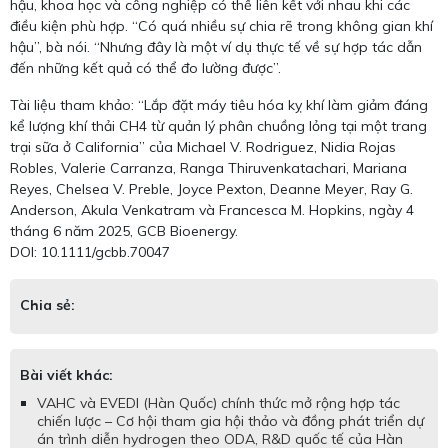
hậu, khoa học và công nghiệp có thể liên kết với nhau khi các
điều kiện phù hợp. “Có quá nhiều sự chia rẽ trong không gian khí
hậu”, bà nói. “Nhưng đây là một ví dụ thực tế về sự hợp tác dẫn
đến những kết quả có thể đo lường được”.
Tài liệu tham khảo: “Lắp đặt máy tiêu hóa kỵ khí làm giảm đáng
kể lượng khí thải CH4 từ quản lý phân chuồng lỏng tại một trang
trại sữa ở California” của Michael V. Rodriguez, Nidia Rojas
Robles, Valerie Carranza, Ranga Thiruvenkatachari, Mariana
Reyes, Chelsea V. Preble, Joyce Pexton, Deanne Meyer, Ray G.
Anderson, Akula Venkatram và Francesca M. Hopkins, ngày 4
tháng 6 năm 2025, GCB Bioenergy.
DOI: 10.1111/gcbb.70047
Chia sẻ:
Bài viết khác:
VAHC và EVEDI (Hàn Quốc) chính thức mở rộng hợp tác
chiến lược – Cơ hội tham gia hội thảo và đồng phát triển dự
án trình diễn hydrogen theo ODA, R&D quốc tế của Hàn