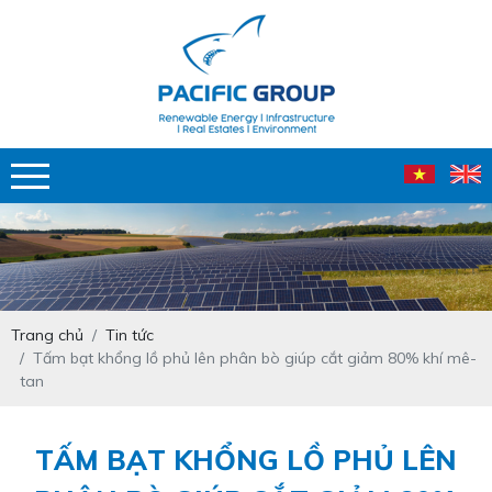
Trang chủ
Tin tức
Tấm bạt khổng lồ phủ lên phân bò giúp cắt giảm 80% khí mê-
tan
TẤM BẠT KHỔNG LỒ PHỦ LÊN