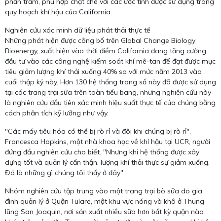
phần trăm, phù hợp chặt chẽ với các ước tính được sử dụng trong
quy hoạch khí hậu của California.
Nghiên cứu xác minh dữ liệu phát thải thực tế
Những phát hiện được công bố trên Global Change Biology
Bioenergy, xuất hiện vào thời điểm California đang tăng cường
đầu tư vào các công nghệ kiểm soát khí mê-tan để đạt được mục
tiêu giảm lượng khí thải xuống 40% so với mức năm 2013 vào
cuối thập kỷ này. Hơn 130 hệ thống trong số này đã được sử dụng
tại các trang trại sữa trên toàn tiểu bang, nhưng nghiên cứu này
là nghiên cứu đầu tiên xác minh hiệu suất thực tế của chúng bằng
cách phân tích kỹ lưỡng như vậy.
"Các máy tiêu hóa có thể bị rò rỉ và đôi khi chúng bị rò rỉ",
Francesca Hopkins, một nhà khoa học về khí hậu tại UCR, người
đứng đầu nghiên cứu cho biết. "Nhưng khi hệ thống được xây
dựng tốt và quản lý cẩn thận, lượng khí thải thực sự giảm xuống.
Đó là những gì chúng tôi thấy ở đây".
Nhóm nghiên cứu tập trung vào một trang trại bò sữa do gia
đình quản lý ở Quận Tulare, một khu vực nóng và khô ở Thung
lũng San Joaquin, nơi sản xuất nhiều sữa hơn bất kỳ quận nào