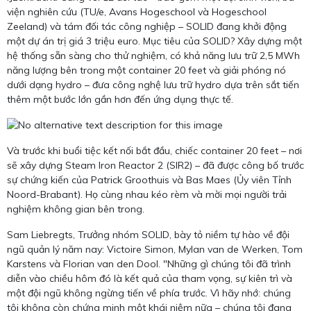
viện nghiên cứu (TU/e, Avans Hogeschool và Hogeschool
Zeeland) và tám đối tác công nghiệp – SOLID đang khởi động
một dự án trị giá 3 triệu euro. Mục tiêu của SOLID? Xây dựng một
hệ thống sẵn sàng cho thử nghiệm, có khả năng lưu trữ 2,5 MWh
năng lượng bên trong một container 20 feet và giải phóng nó
dưới dạng hydro – đưa công nghệ lưu trữ hydro dựa trên sắt tiến
thêm một bước lớn gần hơn đến ứng dụng thực tế.
Và trước khi buổi tiệc kết nối bắt đầu, chiếc container 20 feet – nơi
sẽ xây dựng Steam Iron Reactor 2 (SIR2) – đã được công bố trước
sự chứng kiến của Patrick Groothuis và Bas Maes (Ủy viên Tỉnh
Noord-Brabant). Họ cùng nhau kéo rèm và mời mọi người trải
nghiệm không gian bên trong.
Sam Liebregts, Trưởng nhóm SOLID, bày tỏ niềm tự hào về đội
ngũ quản lý năm nay: Victoire Simon, Mylan van de Werken, Tom
Karstens và Florian van den Dool. "Những gì chúng tôi đã trình
diễn vào chiều hôm đó là kết quả của tham vọng, sự kiên trì và
một đội ngũ không ngừng tiến về phía trước. Vì hãy nhớ: chúng
tôi không còn chứng minh một khái niệm nữa – chúng tôi đang