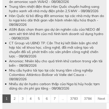
án amoniac sạch WAH2 - 08/08/2026
Trung tâm nhiệt điện than Hàn Quốc chuyển hướng sang
hydro xanh với nhà máy điện phân 2,5 MW - 08/08/2026
Hàn Quốc từ bỏ đồng đốt amoniac tại các nhà máy than do
lo ngại kéo dài thời gian vận hành nhiên liệu hóa thạch -
08/08/2026
ASIN được chọn tham gia dự án nghiên cứu của NEDO để
xem xét tính khả thi của mô hình kinh doanh sử dụng hydro
- 08/08/2026
CT Group và UBND TP. Cần Thơ ký kết Biên bản ghi nhớ
hợp tác về khoa học, công nghệ, đổi mới sáng tạo và
chuyển đổi số, phát triển các sản phẩm công nghệ chiến
lược - 08/08/2026
Amoniac: Nhiên liệu cho quá trình khử carbon trong vận tải
biển - 08/08/2026
Nhu cầu hydro tái tạo tại các trung tâm công nghiệp
Colombia: Atlántico-Bolívar và Valle del Cauca -
08/08/2026
Nhiều dự án hydro carbon thấp của Nga bị hủy hoặc tạm
dừng do chi phí gia tăng - 08/08/2026
1
2
3
4
5
6
7
...
3783
3784
Next