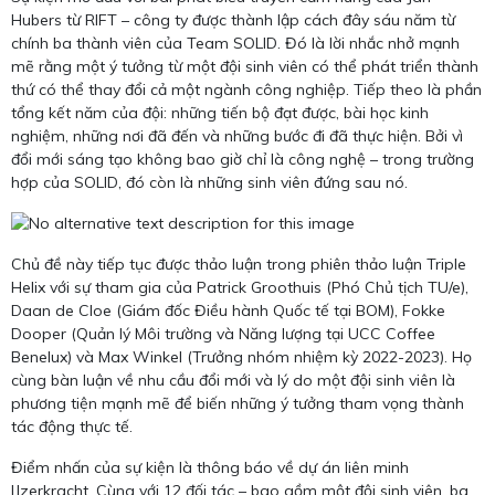
Hubers từ RIFT – công ty được thành lập cách đây sáu năm từ
chính ba thành viên của Team SOLID. Đó là lời nhắc nhở mạnh
mẽ rằng một ý tưởng từ một đội sinh viên có thể phát triển thành
thứ có thể thay đổi cả một ngành công nghiệp. Tiếp theo là phần
tổng kết năm của đội: những tiến bộ đạt được, bài học kinh
nghiệm, những nơi đã đến và những bước đi đã thực hiện. Bởi vì
đổi mới sáng tạo không bao giờ chỉ là công nghệ – trong trường
hợp của SOLID, đó còn là những sinh viên đứng sau nó.
Chủ đề này tiếp tục được thảo luận trong phiên thảo luận Triple
Helix với sự tham gia của Patrick Groothuis (Phó Chủ tịch TU/e),
Daan de Cloe (Giám đốc Điều hành Quốc tế tại BOM), Fokke
Dooper (Quản lý Môi trường và Năng lượng tại UCC Coffee
Benelux) và Max Winkel (Trưởng nhóm nhiệm kỳ 2022-2023). Họ
cùng bàn luận về nhu cầu đổi mới và lý do một đội sinh viên là
phương tiện mạnh mẽ để biến những ý tưởng tham vọng thành
tác động thực tế.
Điểm nhấn của sự kiện là thông báo về dự án liên minh
IJzerkracht. Cùng với 12 đối tác – bao gồm một đội sinh viên, ba