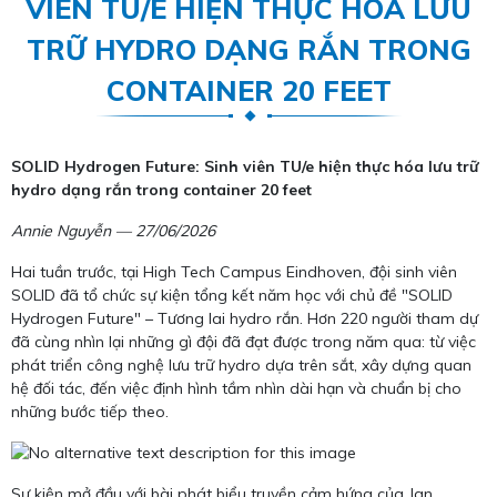
VIÊN TU/E HIỆN THỰC HÓA LƯU
TRỮ HYDRO DẠNG RẮN TRONG
CONTAINER 20 FEET
SOLID Hydrogen Future: Sinh viên TU/e hiện thực hóa lưu trữ
hydro dạng rắn trong container 20 feet
Annie Nguyễn — 27/06/2026
Hai tuần trước, tại High Tech Campus Eindhoven, đội sinh viên
SOLID đã tổ chức sự kiện tổng kết năm học với chủ đề "SOLID
Hydrogen Future" – Tương lai hydro rắn. Hơn 220 người tham dự
đã cùng nhìn lại những gì đội đã đạt được trong năm qua: từ việc
phát triển công nghệ lưu trữ hydro dựa trên sắt, xây dựng quan
hệ đối tác, đến việc định hình tầm nhìn dài hạn và chuẩn bị cho
những bước tiếp theo.
Sự kiện mở đầu với bài phát biểu truyền cảm hứng của Jan