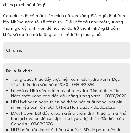
chứng minh hệ thống!"
Container đã có mặt. Liên minh đã sẵn sàng. Đội ngũ đã thành
lập. Những năm tới sẽ rất thú vị. Điều bắt đầu như một ý tưởng
tham gia đội sinh viên để học hỏi đã trở thành những khoảnh
khắc và dự án mà không ai có thể tưởng tượng nổi.
Chia sẻ:
Bài viết khác:
Trung Quốc thúc đẩy thực hiện cam kết hydro xanh: Mục
tiêu 2 triệu tấn vào năm 2030 - 08/08/2026
LifenGas: Nhà sản xuất máy phát hydro điện phân nước
kiềm chất lượng cao dẫn đầu năng lượng xanh - 08/08/2026
HD Hydrogen hoàn thiện hệ thống sản xuất hàng loạt pin
nhiên liệu oxit rắn (SOFC) kiểu Hàn Quốc - 08/08/2026
MAX Power bắt đầu khoan giếng thẩm định thương mại thứ
hai tại Lawson để xác định mỏ hydro tự nhiên đầu tiên của
Canada - 08/08/2026
NH3 hoàn tất đợt phát hành 4 triệu USD để phát triển dự