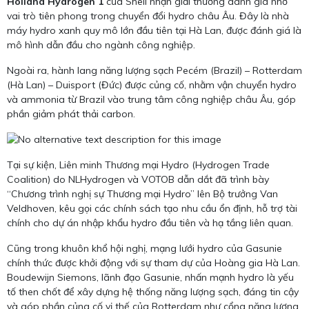
Holland Hydrogen 1
của Shell nhận giải thưởng danh giá nhờ
vai trò tiên phong trong chuyển đổi hydro châu Âu. Đây là nhà
máy hydro xanh quy mô lớn đầu tiên tại Hà Lan, được đánh giá là
mô hình dẫn đầu cho ngành công nghiệp.
Ngoài ra, hành lang năng lượng sạch Pecém (Brazil) – Rotterdam
(Hà Lan) – Duisport (Đức) được củng cố, nhằm vận chuyển hydro
và ammonia từ Brazil vào trung tâm công nghiệp châu Âu, góp
phần giảm phát thải carbon.
Tại sự kiện, Liên minh Thương mại Hydro (Hydrogen Trade
Coalition) do NLHydrogen và VOTOB dẫn dắt đã trình bày
“Chương trình nghị sự Thương mại Hydro” lên Bộ trưởng Van
Veldhoven, kêu gọi các chính sách tạo nhu cầu ổn định, hỗ trợ tài
chính cho dự án nhập khẩu hydro đầu tiên và hạ tầng liên quan.
Cũng trong khuôn khổ hội nghị, mạng lưới hydro của Gasunie
chính thức được khởi động với sự tham dự của Hoàng gia Hà Lan.
Boudewijn Siemons, lãnh đạo Gasunie, nhấn mạnh hydro là yếu
tố then chốt để xây dựng hệ thống năng lượng sạch, đáng tin cậy
và góp phần củng cố vị thế của Rotterdam như cổng năng lượng