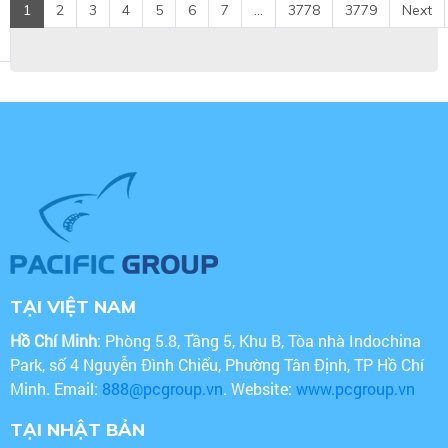
1
2
3
4
5
6
7
...
3778
3779
Next
TẠI VIỆT NAM
Hồ Chí Minh
: Phòng 5.8, Tầng 5, Khu B, Tòa nhà Indochina
Park, số 4 Nguyễn Đình Chiểu, Phường Tân Định, TP Hồ Chí
Minh. Email:
888@pcgroup.vn
. Website:
www.pcgroup.vn
TẠI NHẬT BẢN