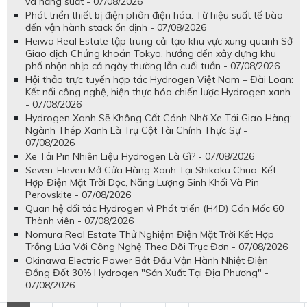
và năng suất - 07/08/2026
Phát triển thiết bị điện phân điện hóa: Từ hiệu suất tế bào
đến vận hành stack ổn định - 07/08/2026
Heiwa Real Estate tập trung cải tạo khu vực xung quanh Sở
Giao dịch Chứng khoán Tokyo, hướng đến xây dựng khu
phố nhộn nhịp cả ngày thường lẫn cuối tuần - 07/08/2026
Hội thảo trực tuyến hợp tác Hydrogen Việt Nam – Đài Loan:
Kết nối công nghệ, hiện thực hóa chiến lược Hydrogen xanh
- 07/08/2026
Hydrogen Xanh Sẽ Không Cất Cánh Nhờ Xe Tải Giao Hàng:
Ngành Thép Xanh Là Trụ Cột Tài Chính Thực Sự -
07/08/2026
Xe Tải Pin Nhiên Liệu Hydrogen Là Gì? - 07/08/2026
Seven-Eleven Mở Cửa Hàng Xanh Tại Shikoku Chuo: Kết
Hợp Điện Mặt Trời Dọc, Năng Lượng Sinh Khối Và Pin
Perovskite - 07/08/2026
Quan hệ đối tác Hydrogen vì Phát triển (H4D) Cán Mốc 60
Thành viên - 07/08/2026
Nomura Real Estate Thử Nghiệm Điện Mặt Trời Kết Hợp
Trồng Lúa Với Công Nghệ Theo Dõi Trục Đơn - 07/08/2026
Okinawa Electric Power Bắt Đầu Vận Hành Nhiệt Điện
Đồng Đốt 30% Hydrogen "Sản Xuất Tại Địa Phương" -
07/08/2026