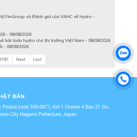
 từ FiinGroup và Đánh giá của VAHC về Hydro -
26 - 08/08/2026
ề bài toán hydro cho thị trường Việt Nam - 08/08/2026
ổi - 08/08/2026
3787
Next
Last
NHẬT BẢN
o
: Postal code 390-0871, Kiri 1 Chome 4 Ban 21 Go,
oto City Nagano Prefecture, Japan