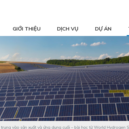
GIỚI THIỆU
DỊCH VỤ
DỰ ÁN
p trung vào sản xuất và ứng dụng cuối – bài học từ World Hydrogen