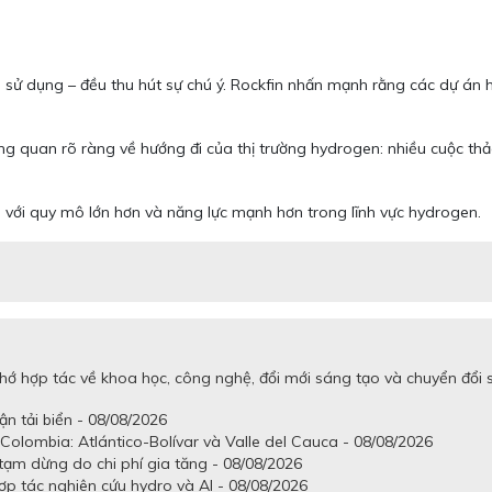
 đến sử dụng – đều thu hút sự chú ý. Rockfin nhấn mạnh rằng các dự á
ổng quan rõ ràng về hướng đi của thị trường hydrogen: nhiều cuộc thảo
i với quy mô lớn hơn và năng lực mạnh hơn trong lĩnh vực hydrogen.
ớ hợp tác về khoa học, công nghệ, đổi mới sáng tạo và chuyển đổi s
ận tải biển - 08/08/2026
Colombia: Atlántico-Bolívar và Valle del Cauca - 08/08/2026
tạm dừng do chi phí gia tăng - 08/08/2026
p tác nghiên cứu hydro và AI - 08/08/2026