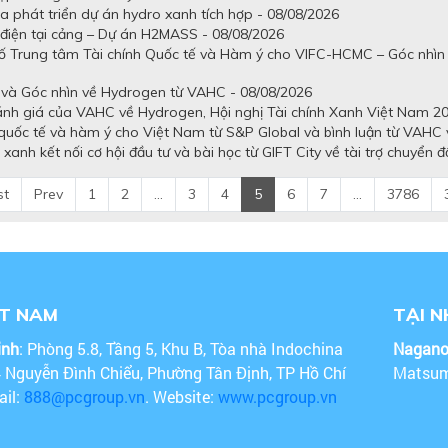
 phát triển dự án hydro xanh tích hợp - 08/08/2026
t điện tại cảng – Dự án H2MASS - 08/08/2026
số Trung tâm Tài chính Quốc tế và Hàm ý cho VIFC-HCMC – Góc nhìn
 và Góc nhìn về Hydrogen từ VAHC - 08/08/2026
ánh giá của VAHC về Hydrogen, Hội nghị Tài chính Xanh Việt Nam 20
quốc tế và hàm ý cho Việt Nam từ S&P Global và bình luận từ VAHC v
anh kết nối cơ hội đầu tư và bài học từ GIFT City về tài trợ chuyển đ
st
Prev
1
2
...
3
4
5
6
7
...
3786
ỆT NAM
TẠI 
inh
: Phòng 5.8, Tầng 5, Khu B, Tòa nhà Indochina
Nagan
4 Nguyễn Đình Chiểu, Phường Tân Định, TP Hồ Chí
Matsum
ail:
888@pcgroup.vn
. Website:
www.pcgroup.vn