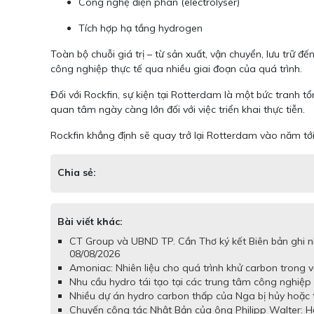
Công nghệ điện phân (electrolyser)
Tích hợp hạ tầng hydrogen
Toàn bộ chuỗi giá trị – từ sản xuất, vận chuyển, lưu trữ
công nghiệp thực tế qua nhiều giai đoạn của quá trình.
Đối với Rockfin, sự kiện tại Rotterdam là một bức tranh t
quan tâm ngày càng lớn đối với việc triển khai thực tiễn.
Rockfin khẳng định sẽ quay trở lại Rotterdam vào năm tớ
Chia sẻ:
Bài viết khác:
CT Group và UBND TP. Cần Thơ ký kết Biên bản ghi nh
08/08/2026
Amoniac: Nhiên liệu cho quá trình khử carbon trong v
Nhu cầu hydro tái tạo tại các trung tâm công nghiệp 
Nhiều dự án hydro carbon thấp của Nga bị hủy hoặc 
Chuyến công tác Nhật Bản của ông Philipp Walter: Hợ