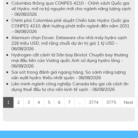
Colombia thông qua CONPES 4210 - Chính sách Quốc gia
về Hydro, mở ra kỷ nguyên mới cho ngành năng lượng sạch
- 06/08/2026
Chính phủ Colombia phê duyệt Chiến lược Hydro Quốc gia
CONPES 4210, định hướng phát triển ngành đến năm 2031
- 06/08/2026
Aternium chọn Dover, Delaware cho nhà máy hydro sạch
226 triệu USD, mở rộng chuỗi dự án trị giá 1 tỷ USD -
06/08/2026
Hydrogen cất cánh từ Sân bay Bristol: Chuyến bay thương
mại đầu tiên của Vương quốc Anh sử dụng hydro lỏng -
06/08/2026
Sai sót trong đánh giá ngang hàng: So sánh năng lượng
sản xuất hydro thiếu nhất quán - 06/08/2026
Liên minh ngành công nghiệp Canada kêu gọi cải cách tín
dụng thuế đầu tư cho nền kinh tế sạch - 06/08/2026
1
2
3
4
5
6
7
...
3774
3775
Next