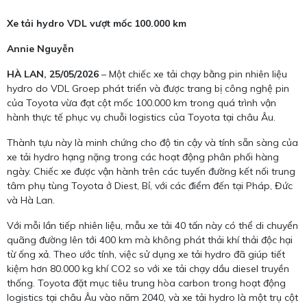
Xe tải hydro VDL vượt mốc 100.000 km
Annie Nguyễn
HÀ LAN, 25/05/2026
– Một chiếc xe tải chạy bằng pin nhiên liệu
hydro do VDL Groep phát triển và được trang bị công nghệ pin
của Toyota vừa đạt cột mốc 100.000 km trong quá trình vận
hành thực tế phục vụ chuỗi logistics của Toyota tại châu Âu.
Thành tựu này là minh chứng cho độ tin cậy và tính sẵn sàng của
xe tải hydro hạng nặng trong các hoạt động phân phối hàng
ngày. Chiếc xe được vận hành trên các tuyến đường kết nối trung
tâm phụ tùng Toyota ở Diest, Bỉ, với các điểm đến tại Pháp, Đức
và Hà Lan.
Với mỗi lần tiếp nhiên liệu, mẫu xe tải 40 tấn này có thể di chuyển
quãng đường lên tới 400 km mà không phát thải khí thải độc hại
từ ống xả. Theo ước tính, việc sử dụng xe tải hydro đã giúp tiết
kiệm hơn 80.000 kg khí CO2 so với xe tải chạy dầu diesel truyền
thống. Toyota đặt mục tiêu trung hòa carbon trong hoạt động
logistics tại châu Âu vào năm 2040, và xe tải hydro là một trụ cột