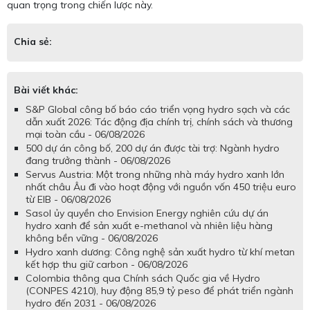
quan trọng trong chiến lược này.
Chia sẻ:
Bài viết khác:
S&P Global công bố báo cáo triển vọng hydro sạch và các
dẫn xuất 2026: Tác động địa chính trị, chính sách và thương
mại toàn cầu - 06/08/2026
500 dự án công bố, 200 dự án được tài trợ: Ngành hydro
đang trưởng thành - 06/08/2026
Servus Austria: Một trong những nhà máy hydro xanh lớn
nhất châu Âu đi vào hoạt động với nguồn vốn 450 triệu euro
từ EIB - 06/08/2026
Sasol ủy quyền cho Envision Energy nghiên cứu dự án
hydro xanh để sản xuất e-methanol và nhiên liệu hàng
không bền vững - 06/08/2026
Hydro xanh dương: Công nghệ sản xuất hydro từ khí metan
kết hợp thu giữ carbon - 06/08/2026
Colombia thông qua Chính sách Quốc gia về Hydro
(CONPES 4210), huy động 85,9 tỷ peso để phát triển ngành
hydro đến 2031 - 06/08/2026