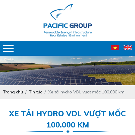
Trang chủ
Tin tức
Xe tải hydro VDL vượt mốc 100.000 km
XE TẢI HYDRO VDL VƯỢT MỐC
100.000 KM