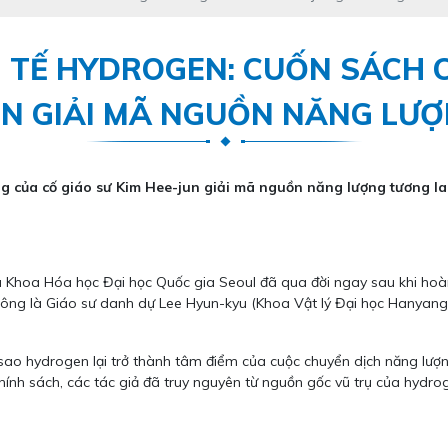
 TẾ HYDROGEN: CUỐN SÁCH 
UN GIẢI MÃ NGUỒN NĂNG LƯ
g của cố giáo sư Kim Hee-jun giải mã nguồn năng lượng tương la
 Khoa Hóa học Đại học Quốc gia Seoul đã qua đời ngay sau khi hoà
i ông là Giáo sư danh dự Lee Hyun-kyu (Khoa Vật lý Đại học Hanyan
 sao hydrogen lại trở thành tâm điểm của cuộc chuyển dịch năng lượn
chính sách, các tác giả đã truy nguyên từ nguồn gốc vũ trụ của hyd