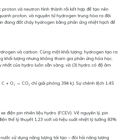
 proton và neutron hình thành rồi kết hợp để tạo nên
 quanh proton, và nguyên tử hydrogen trung hòa ra đời.
 vẫn đang đốt cháy hydrogen bằng phản ứng nhiệt hạch để
hydrogen và carbon. Cùng một khối lượng, hydrogen tạo ra
tăng khối lượng nhưng không tham gia phản ứng hóa học;
uy nhất của hydro luôn sẵn sàng; và (3) hydro có độ âm
 C + O₂ → CO₂ chỉ giải phóng 394 kJ. Sự chênh lệch 1,45
e điện pin nhiên liệu hydro (FCEV). Về nguyên lý, pin
ện thế lý thuyết 1,23 volt và hiệu suất nhiệt lý tưởng 83%
 nước sử dụng năng lượng tái tạo – đòi hỏi năng lượng