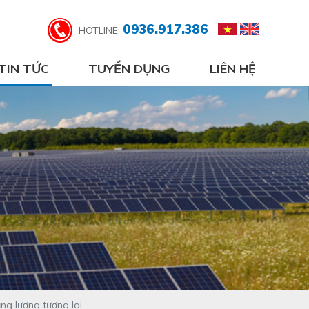
0936.917.386
HOTLINE:
TIN TỨC
TUYỂN DỤNG
LIÊN HỆ
ng lượng tương lai