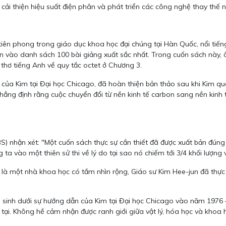
ần cải thiện hiệu suất điện phân và phát triển các công nghệ thay th
tiên phong trong giáo dục khoa học đại chúng tại Hàn Quốc, nổi tiế
n vào danh sách 100 bài giảng xuất sắc nhất. Trong cuốn sách này, 
thơ tiếng Anh về quy tắc octet ở Chương 3.
của Kim tại Đại học Chicago, đã hoàn thiện bản thảo sau khi Kim qua 
hẳng định rằng cuộc chuyển đổi từ nền kinh tế carbon sang nền kin
) nhận xét: "Một cuốn sách thực sự cần thiết đã được xuất bản đúng 
a vào một thiên sử thi về lý do tại sao nó chiếm tới 3/4 khối lượng v
 là một nhà khoa học có tầm nhìn rộng, Giáo sư Kim Hee-jun đã thự
 sinh dưới sự hướng dẫn của Kim tại Đại học Chicago vào năm 1976 –
n tại. Không hề cảm nhận được ranh giới giữa vật lý, hóa học và khoa 