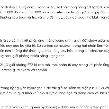
ách đây 13,8 tỷ năm. Trong vũ trụ sơ khai nóng bỏng 10 tỷ độ K, các
ến 3.000 độ K sau 380.000 năm, các electron bị bắt giữ vào quỹ đạo
thường của toàn vũ trụ, và cho đến nay, các ngôi sao như Mặt Trời
 là so sánh nhiệt phản ứng (năng lượng sinh ra khi đốt cháy) giữa 
h điều này qua ba yếu tố: (1) carbon có neutron trong hạt nhân làm 
ơ bản nên không thể tham gia phản ứng oxy hóa, trong khi electron d
xy hơn, giải phóng nhiều năng lượng hơn.
2H₂O giải phóng 572 kJ cho mỗi mol phân tử oxy, trong khi phản ứng
electron giữa hydro và carbon.
rong kỷ nguyên hydrogen. Các tác giả so sánh xe điện pin (BEV) và x
cực âm và quá trình khử oxy ở cực dương, tạo ra dòng điện với hiệu đi
h thức. Hydro xanh (green hydrogen) – được sản xuất bằng điện phân