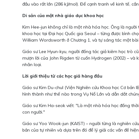
đầu vào rất lớn (286 kJ/mol). Để cạnh tranh về kinh tế, c
Di sản của một nhà giáo dục khoa học
Kim Hee-jun không chỉ là một nhà hóa học. Ông là người 
khoa học tại Đại học Quốc gia Seoul – từng được bình chọ
William Wordsworth ở Chương 1, và tự sáng tác một bài 
Giáo sư Lee Hyun-kyu, người đồng tác giả kiêm học trò cũ 
mượn lời của John Rigden từ cuốn Hydrogen (2002) – và k
nhân loại.
Lời giới thiệu từ các học giả hàng đầu
Giáo sư Kim Du-chul (Viện Nghiên cứu Khoa học Cơ bản IBS
hình thành như thế nào trong Vụ Nổ Lớn và dẫn dắt chúng t
Giáo sư Kim Ha-seok viết: "Là một nhà hóa học đồng thời
con người."
Giáo sư Yoo Wook-jun (KAIST) – người từng là nghiên cứu
bản của tự nhiên và dựa trên đó để lý giải các vấn đề hiệ