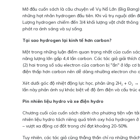
Mở đầu cuốn sách là câu chuyện về Vụ Nổ Lớn (Big Bang) c
những hạt nhân hydrogen đầu tiên. Khi vũ trụ nguội dần đ
Lượng hydrogen chiếm đến 3/4 khối lượng vật chất thông 
phát ra ánh sáng và sự sống.
Tại sao hydrogen lại kinh tế hơn carbon?
Một trong những luận điểm quan trọng nhất của cuốn sách
năng lượng lớn gấp 4,4 lần carbon. Các tác giả giải thíc
(2) hai trong số sáu electron của carbon bị "ẩn" ở lớp c
điện thấp hơn carbon nên dễ dàng nhường electron cho o
Xét dưới góc độ nhiệt động lực học, phản ứng 2H₂ + O₂ → 
lần này phản ánh sự khác biệt về độ âm điện và cấu trúc 
Pin nhiên liệu hydro và xe điện hydro
Chương cuối của cuốn sách dành cho phương tiện vận tải t
nhiên liệu hydro tách riêng quá trình oxy hóa hydrogen ở 
– vượt xa động cơ đốt trong chỉ đạt khoảng 20-50%.
Tuy nhiên, các tác giả cũng thẳng thắn chỉ ra những thác