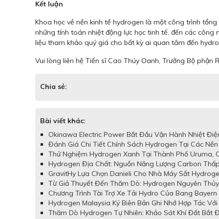
Kết luận
Khoa học về nền kinh tế hydrogen là một công trình tổng
những tính toán nhiệt động lực học tinh tế, đến các công
liệu tham khảo quý giá cho bất kỳ ai quan tâm đến hydrog
Vui lòng liên hệ Tiến sĩ Cao Thúy Oanh, Trưởng Bộ phậ
Chia sẻ:
Bài viết khác:
Okinawa Electric Power Bắt Đầu Vận Hành Nhiệt Điệ
Đánh Giá Chi Tiết Chính Sách Hydrogen Tại Các Nền
Thử Nghiệm Hydrogen Xanh Tại Thành Phố Uruma, O
Hydrogen Địa Chất: Nguồn Năng Lượng Carbon Thấp
GravitHy Lựa Chọn Danieli Cho Nhà Máy Sắt Hydroge
Từ Giả Thuyết Đến Thăm Dò: Hydrogen Nguyên Thủy 
Chương Trình Tài Trợ Xe Tải Hydro Của Bang Bayern
Hydrogen Malaysia Ký Biên Bản Ghi Nhớ Hợp Tác Với 
Thăm Dò Hydrogen Tự Nhiên: Khảo Sát Khí Đất Bắt 