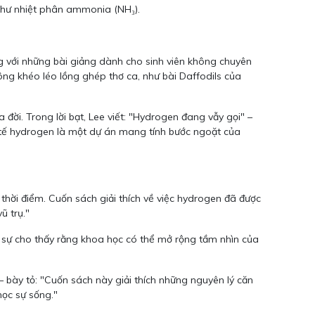
ế như nhiệt phân ammonia (NH₃).
ng với những bài giảng dành cho sinh viên không chuyên
ông khéo léo lồng ghép thơ ca, như bài Daffodils của
đời. Trong lời bạt, Lee viết: "Hydrogen đang vẫy gọi" –
h tế hydrogen là một dự án mang tính bước ngoặt của
thời điểm. Cuốn sách giải thích về việc hydrogen đã được
ũ trụ."
c sự cho thấy rằng khoa học có thể mở rộng tầm nhìn của
 bày tỏ: "Cuốn sách này giải thích những nguyên lý căn
học sự sống."