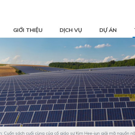
GIỚI THIỆU
DỊCH VỤ
DỰ ÁN
n: Cuốn sách cuối cùng của cố giáo sư Kim Hee-jun giải mã nguồn nă