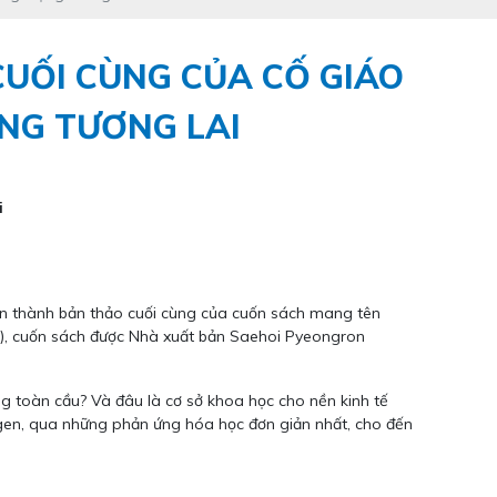
CUỐI CÙNG CỦA CỐ GIÁO
ỢNG TƯƠNG LAI
i
n thành bản thảo cuối cùng của cuốn sách mang tên
g), cuốn sách được Nhà xuất bản Saehoi Pyeongron
g toàn cầu? Và đâu là cơ sở khoa học cho nền kinh tế
rogen, qua những phản ứng hóa học đơn giản nhất, cho đến