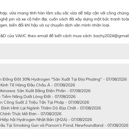
 hợp, vừa mang tính hàn lâm sâu sắc vừa dễ tiếp cận với công chúng
 nghệ pin và xe cộ hiện đại, cuốn sách đã xây dựng một bức tranh toà
en, biến đổi khí hậu và sự chuyển dịch văn minh nhân loại.
n R&D của VAHC theo email để biết cách mua sách: bachy2024@gmai
n Đồng Đốt 30% Hydrogen "Sản Xuất Tại Địa Phương" - 07/08/2026
 Kinh Tế Hàng Đầu Châu Á - 07/08/2026
kinawa: Sản Xuất Bằng Điện Phân - 07/08/2026
 Tiềm Năng Dưới Lòng Đất - 07/08/2026
n Công Suất 2 Triệu Tấn Tại Pháp - 07/08/2026
Định Hình Lại Ngành Thăm Dò Địa Chất - 07/08/2026
 Chính Thức Mở Đơn - 07/08/2026
Hiệp hội Hydrogen Nhật Bản (JH2A) - 07/08/2026
Đầu Tại Smoking Gun và Parson's Pond, Newfoundland - 07/08/2026