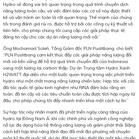
Hydro sẽ đóng vai trò quan trọng trong quá trình chuyển dịch
năng lượng toàn cầu, và việc đảm bảo các cơ sở này được thiết
kế và vận hành an toàn là rất quan trọng. Thế mạnh của chúng
tôi trong đánh giá rủi ro, được hỗ trợ bởi các công cụ kỹ thuật số
tiên tiến, cho phép chúng tôi cung cấp các giải pháp thực tế,
đáng tin cậy cho các dự án năng lượng mới nổi.”
Ông Mochamad Soleh, Tổng Giám đốc PLN Puslitbang, cho biết:
“PLN Puslitbang cam kết thúc đẩy các giải pháp năng lượng đổi
mới và bền vững để hỗ trợ quá trình chuyển đổi của Indonesia
sang một tương lai carbon thấp. Dự án Trung tâm Hydro Xanh
H2WATT đại diện cho một bước quan trọng trong việc phát triển
hydro như một chất mang năng lượng chiến lược. Hợp tác với các
đối tác quốc tế giàu kinh nghiệm như RINA đảm bảo rằng an
toàn, độ tin cậy và các tiêu chuẩn toàn cầu được tích hợp ngay từ
đầu, cho phép chúng tôi đẩy nhanh triển khai một cách tự tin.”
Sự hợp tác này nhấn mạnh đà phát triển ngày càng tăng của
hydro tại Đông Nam Á, khi các chính phủ và ngành công nghiệp
nỗ lực đa dạng hóa hệ thống năng lượng và giảm phát thải. Bằng
cách kết hợp khả năng lãnh đạo đổi mới địa phương với chuyên
môn kỹ thuật quốc tế, dự án đặt mục tiêu thiết lập một tiêu chuẩn