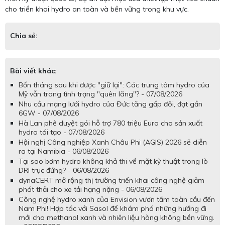
cho triển khai hydro an toàn và bền vững trong khu vực.
Chia sẻ:
Bài viết khác:
Bốn tháng sau khi được "giữ lại": Các trung tâm hydro của
Mỹ vẫn trong tình trạng "quên lãng"? - 07/08/2026
Nhu cầu mạng lưới hydro của Đức tăng gấp đôi, đạt gần
6GW - 07/08/2026
Hà Lan phê duyệt gói hỗ trợ 780 triệu Euro cho sản xuất
hydro tái tạo - 07/08/2026
Hội nghị Công nghiệp Xanh Châu Phi (AGIS) 2026 sẽ diễn
ra tại Namibia - 06/08/2026
Tại sao bơm hydro không khả thi về mặt kỹ thuật trong lò
DRI trục đứng? - 06/08/2026
dynaCERT mở rộng thị trường triển khai công nghệ giảm
phát thải cho xe tải hạng nặng - 06/08/2026
Công nghệ hydro xanh của Envision vươn tầm toàn cầu đến
Nam Phi! Hợp tác với Sasol để khám phá những hướng đi
mới cho methanol xanh và nhiên liệu hàng không bền vững.