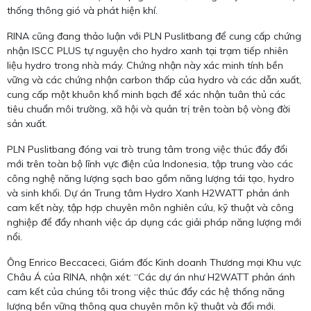
thống thông gió và phát hiện khí.
RINA cũng đang thảo luận với PLN Puslitbang để cung cấp chứng
nhận ISCC PLUS tự nguyện cho hydro xanh tại trạm tiếp nhiên
liệu hydro trong nhà máy. Chứng nhận này xác minh tính bền
vững và các chứng nhận carbon thấp của hydro và các dẫn xuất,
cung cấp một khuôn khổ minh bạch để xác nhận tuân thủ các
tiêu chuẩn môi trường, xã hội và quản trị trên toàn bộ vòng đời
sản xuất.
PLN Puslitbang đóng vai trò trung tâm trong việc thúc đẩy đổi
mới trên toàn bộ lĩnh vực điện của Indonesia, tập trung vào các
công nghệ năng lượng sạch bao gồm năng lượng tái tạo, hydro
và sinh khối. Dự án Trung tâm Hydro Xanh H2WATT phản ánh
cam kết này, tập hợp chuyên môn nghiên cứu, kỹ thuật và công
nghiệp để đẩy nhanh việc áp dụng các giải pháp năng lượng mới
nổi.
Ông Enrico Beccaceci, Giám đốc Kinh doanh Thương mại Khu vực
Châu Á của RINA, nhận xét: “Các dự án như H2WATT phản ánh
cam kết của chúng tôi trong việc thúc đẩy các hệ thống năng
lượng bền vững thông qua chuyên môn kỹ thuật và đổi mới.