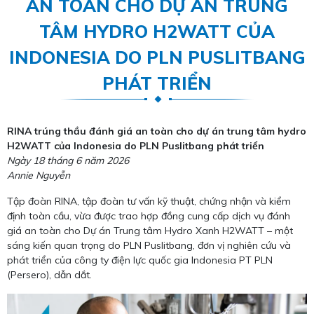
AN TOÀN CHO DỰ ÁN TRUNG
TÂM HYDRO H2WATT CỦA
INDONESIA DO PLN PUSLITBANG
PHÁT TRIỂN
RINA trúng thầu đánh giá an toàn cho dự án trung tâm hydro
H2WATT của Indonesia do PLN Puslitbang phát triển
Ngày 18 tháng 6 năm 2026
Annie Nguyễn
Tập đoàn RINA, tập đoàn tư vấn kỹ thuật, chứng nhận và kiểm
định toàn cầu, vừa được trao hợp đồng cung cấp dịch vụ đánh
giá an toàn cho Dự án Trung tâm Hydro Xanh H2WATT – một
sáng kiến quan trọng do PLN Puslitbang, đơn vị nghiên cứu và
phát triển của công ty điện lực quốc gia Indonesia PT PLN
(Persero), dẫn dắt.