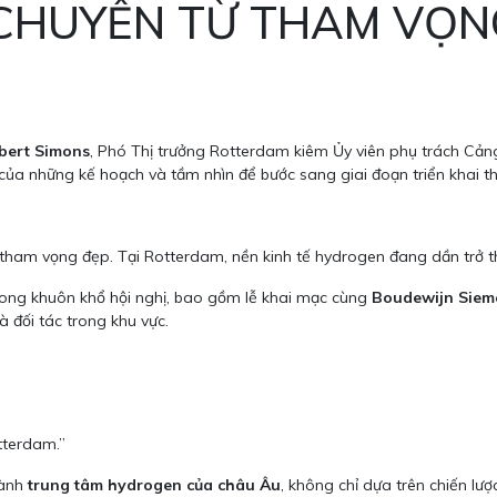
HUYỂN TỪ THAM VỌN
bert Simons
, Phó Thị trưởng Rotterdam kiêm Ủy viên phụ trách Cảng 
a những kế hoạch và tầm nhìn để bước sang giai đoạn triển khai th
tham vọng đẹp. Tại Rotterdam, nền kinh tế hydrogen đang dần trở th
trong khuôn khổ hội nghị, bao gồm lễ khai mạc cùng
Boudewijn Siem
 đối tác trong khu vực.
tterdam.”
hành
trung tâm hydrogen của châu Âu
, không chỉ dựa trên chiến lư