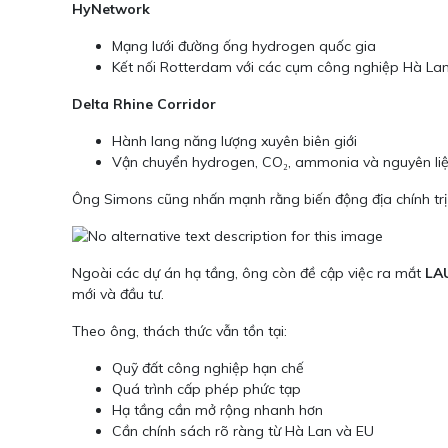
HyNetwork
Mạng lưới đường ống hydrogen quốc gia
Kết nối Rotterdam với các cụm công nghiệp Hà La
Delta Rhine Corridor
Hành lang năng lượng xuyên biên giới
Vận chuyển hydrogen, CO₂, ammonia và nguyên liệ
Ông Simons cũng nhấn mạnh rằng biến động địa chính trị
Ngoài các dự án hạ tầng, ông còn đề cập việc ra mắt
LA
mới và đầu tư.
Theo ông, thách thức vẫn tồn tại:
Quỹ đất công nghiệp hạn chế
Quá trình cấp phép phức tạp
Hạ tầng cần mở rộng nhanh hơn
Cần chính sách rõ ràng từ Hà Lan và EU