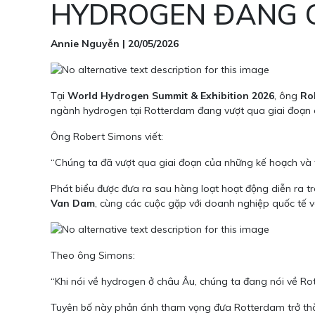
HYDROGEN ĐANG C
Annie Nguyễn | 20/05/2026
Tại
World Hydrogen Summit & Exhibition 2026
, ông
Ro
ngành hydrogen tại Rotterdam đang vượt qua giai đoạn củ
Ông Robert Simons viết:
“Chúng ta đã vượt qua giai đoạn của những kế hoạch và 
Phát biểu được đưa ra sau hàng loạt hoạt động diễn ra 
Van Dam
, cùng các cuộc gặp với doanh nghiệp quốc tế và
Theo ông Simons:
“Khi nói về hydrogen ở châu Âu, chúng ta đang nói về Ro
Tuyên bố này phản ánh tham vọng đưa Rotterdam trở t