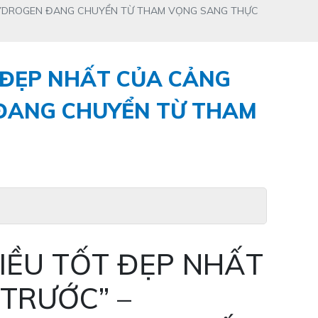
 HYDROGEN ĐANG CHUYỂN TỪ THAM VỌNG SANG THỰC
 ĐẸP NHẤT CỦA CẢNG
 ĐANG CHUYỂN TỪ THAM
IỀU TỐT ĐẸP NHẤT
TRƯỚC” –