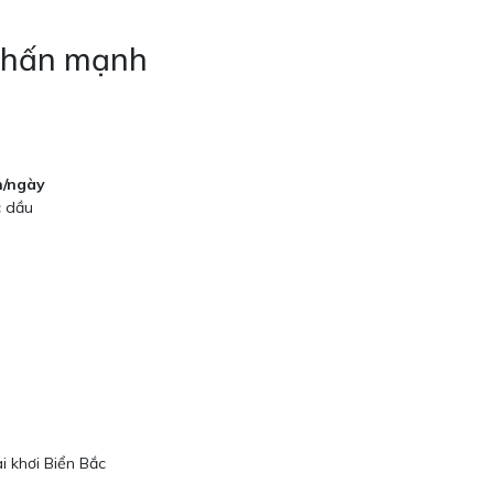
 nhấn mạnh
h/ngày
c dầu
i khơi Biển Bắc