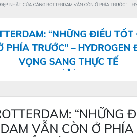
T ĐẸP NHẤT CỦA CẢNG ROTTERDAM VẪN CÒN Ở PHÍA TRƯỚC” –
TTERDAM: “NHỮNG ĐIỀU TỐT
 PHÍA TRƯỚC” – HYDROGEN
VỌNG SANG THỰC TẾ
ROTTERDAM: “NHỮNG Đ
DAM VẪN CÒN Ở PHÍA 