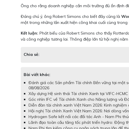
Ông cho rằng doanh nghiệp cần môi trường đủ ổn định đ
Đáng chú ý, ông Robert Simons cho biết đây cũng là
Wor
một trong những lần xuất hiện công khai cuối cùng trong n
Kết luận:
Phát biểu của Robert Simons cho thấy Rotterda
và công nghiệp tương lai. Thông điệp lớn từ hội nghị năm
Chia sẻ:
Bài viết khác:
Đánh giá các Sản phẩm Tài chính Bền vững tại một 
08/08/2026
Xây dựng Hệ sinh thái Tài chính Xanh tại VIFC-HCMC
Góc nhìn IFC về Tài chính Xanh cho Năng lượng và Đ
Diễn đàn tài chính xanh Việt Nam 2026: Kinh nghiệm 
Hội nghị Tài chính Xanh Việt Nam 2026: Nơi dòng vốn x
Hydrogen Safe kết nối các đối tác Anh - Nam Phi thú
Lãnh đạo toàn cầu tăng tốc phát triển hydro: Động th
Nam Phi tìm kiếm công cụ ngân sách trung lập để th