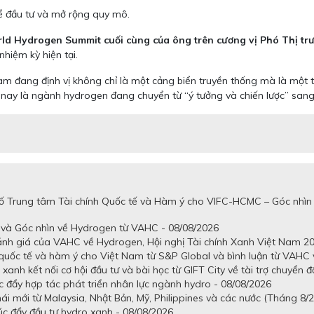
ể đầu tư và mở rộng quy mô.
ld Hydrogen Summit cuối cùng của ông trên cương vị Phó Thị tr
hiệm kỳ hiện tại.
m đang định vị không chỉ là một cảng biển truyền thống mà là một 
 nay là ngành hydrogen đang chuyển từ “ý tưởng và chiến lược” sang “
số Trung tâm Tài chính Quốc tế và Hàm ý cho VIFC-HCMC – Góc nhìn
 và Góc nhìn về Hydrogen từ VAHC - 08/08/2026
ánh giá của VAHC về Hydrogen, Hội nghị Tài chính Xanh Việt Nam 20
quốc tế và hàm ý cho Việt Nam từ S&P Global và bình luận từ VAHC v
anh kết nối cơ hội đầu tư và bài học từ GIFT City về tài trợ chuyển đ
c đẩy hợp tác phát triển nhân lực ngành hydro - 08/08/2026
ái mới từ Malaysia, Nhật Bản, Mỹ, Philippines và các nước (Tháng 8/
úc đẩy đầu tư hydro xanh - 08/08/2026