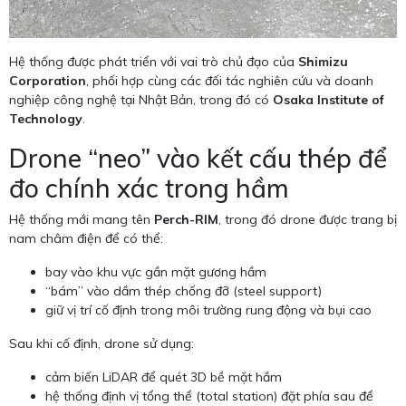
Hệ thống được phát triển với vai trò chủ đạo của
Shimizu
Corporation
, phối hợp cùng các đối tác nghiên cứu và doanh
nghiệp công nghệ tại Nhật Bản, trong đó có
Osaka Institute of
Technology
.
Drone “neo” vào kết cấu thép để
đo chính xác trong hầm
Hệ thống mới mang tên
Perch-RIM
, trong đó drone được trang bị
nam châm điện để có thể:
bay vào khu vực gần mặt gương hầm
“bám” vào dầm thép chống đỡ (steel support)
giữ vị trí cố định trong môi trường rung động và bụi cao
Sau khi cố định, drone sử dụng:
cảm biến LiDAR để quét 3D bề mặt hầm
hệ thống định vị tổng thể (total station) đặt phía sau để