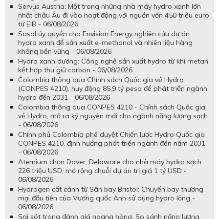
Servus Austria: Một trong những nhà máy hydro xanh lớn
nhất châu Âu đi vào hoạt động với nguồn vốn 450 triệu euro
từ EIB - 06/08/2026
Sasol ủy quyền cho Envision Energy nghiên cứu dự án
hydro xanh để sản xuất e-methanol và nhiên liệu hàng
không bền vững - 06/08/2026
Hydro xanh dương: Công nghệ sản xuất hydro từ khí metan
kết hợp thu giữ carbon - 06/08/2026
Colombia thông qua Chính sách Quốc gia về Hydro
(CONPES 4210), huy động 85,9 tỷ peso để phát triển ngành
hydro đến 2031 - 06/08/2026
Colombia thông qua CONPES 4210 - Chính sách Quốc gia
về Hydro, mở ra kỷ nguyên mới cho ngành năng lượng sạch
- 06/08/2026
Chính phủ Colombia phê duyệt Chiến lược Hydro Quốc gia
CONPES 4210, định hướng phát triển ngành đến năm 2031
- 06/08/2026
Aternium chọn Dover, Delaware cho nhà máy hydro sạch
226 triệu USD, mở rộng chuỗi dự án trị giá 1 tỷ USD -
06/08/2026
Hydrogen cất cánh từ Sân bay Bristol: Chuyến bay thương
mại đầu tiên của Vương quốc Anh sử dụng hydro lỏng -
06/08/2026
Sai sót trong đánh giá ngang hàng: So sánh năng lượng