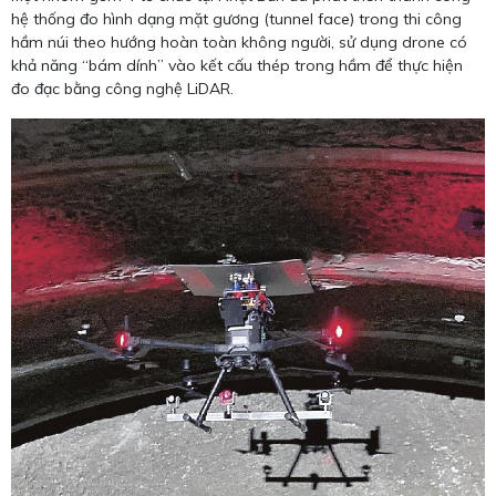
hệ thống đo hình dạng mặt gương (tunnel face) trong thi công
hầm núi theo hướng hoàn toàn không người, sử dụng drone có
khả năng “bám dính” vào kết cấu thép trong hầm để thực hiện
đo đạc bằng công nghệ LiDAR.