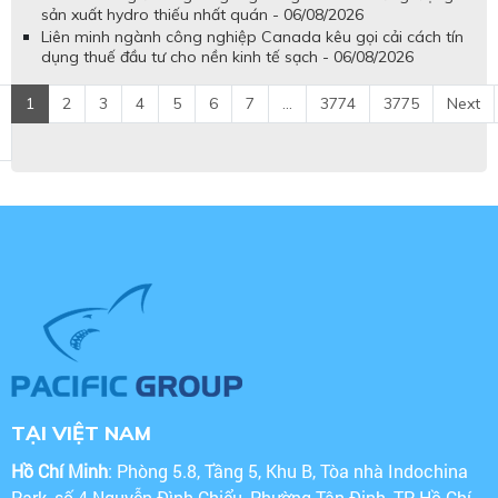
sản xuất hydro thiếu nhất quán - 06/08/2026
Liên minh ngành công nghiệp Canada kêu gọi cải cách tín
dụng thuế đầu tư cho nền kinh tế sạch - 06/08/2026
1
2
3
4
5
6
7
...
3774
3775
Next
TẠI VIỆT NAM
Hồ Chí Minh
: Phòng 5.8, Tầng 5, Khu B, Tòa nhà Indochina
Park, số 4 Nguyễn Đình Chiểu, Phường Tân Định, TP Hồ Chí