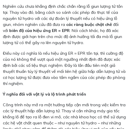
Nghiên cứu chưa khẳng định chắc chắn rằng lỗ giun lượng tử tồn
tại. Thay vào đó, bằng cách so sánh các phép đo thực tế của
nguyên tử hydro với các dự đoán lý thuyết nếu có hiệu ứng lỗ
giun, nhóm nghiên cứu đã đưa ra
các ràng buộc chặt chẽ
đối
với
biên độ của hiệu ứng ER = EPR
. Nói cách khác, họ đã xác
định được giới hạn trên cho mức độ ảnh hưởng tối đa mà lỗ giun
lượng tử có thể gây ra lên nguyên tử hydro.
Điều này có nghĩa là nếu hiệu ứng ER = EPR tồn tại, thì cường độ
của nó không thể vượt quá một ngưỡng nhất định đã được xác
định bởi các số liệu thực nghiệm. Đây là lần đầu tiên một giả
thuyết thuần túy lý thuyết về mối liên hệ giữa hấp dẫn lượng tử và
cơ học lượng tử được đưa vào tầm ngắm của các phép đo phòng
thí nghiệm.
Ý nghĩa đối với vật lý và lộ trình phát triển
Công trình này mở ra một hướng tiếp cận mới trong việc kiểm tra
các lý thuyết hấp dẫn lượng tử. Thay vì cần những máy gia tốc
khổng lồ để tạo ra lỗ đen vi mô, các nhà khoa học có thể sử dụng
các hệ vật chất quen thuộc – như nguyên tử hydro – như những