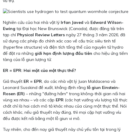
vũ trụ.
Nghiên cứu của hai nhà vật lý
Irfan Javed
và
Edward Wilson-
Ewing
tại Đại học New Brunswick (Canada), được đăng tải trên
tạp chí
Physical Review Letters
ngày 27 tháng 3 năm 2026, đã
sử dụng các phép đo chính xác cao về cấu trúc siêu tinh tế
(hyperfine structure) và điện tích tổng thể của nguyên tử hydro
để đặt ra những
giới hạn định lượng đầu tiên
cho hiệu ứng tiềm
tàng của lỗ giun lượng tử.
ER = EPR: Hai mặt của một thực thể?
Giả thuyết
ER = EPR
, do các nhà vật lý Juan Maldacena và
Leonard Susskind đề xuất, khẳng định rằng
lỗ giun Einstein-
Rosen (ER)
– những "đường hầm" trong không-thời gian nối hai
vùng xa nhau – và các cặp
EPR
(các hạt vướng víu lượng tử) thực
chất chỉ là hai cách mô tả khác nhau của cùng một thực thể. Nói
cách khác, nếu giả thuyết này đúng, thì mọi cặp hạt vướng víu
đều được kết nối bằng một lỗ giun vi mô.
Tuy nhiên, cho đến nay giả thuyết này chủ yếu tồn tại trong lý