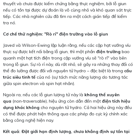
thuyết và chưa được kiểm chứng bằng thực nghiệm, bởi lỗ giun
nếu có tồn tại được dự đoán là vô cùng nhỏ và khó quan sát trực
tiếp. Các nhà nghiên cứu đã tìm ra một cách gián tiếp để kiểm
tra nó.
Cơ chế thử nghiệm: "Rò rỉ" điện trường vào lỗ giun
Javed và Wilson-Ewing lập luận rằng, nếu các cặp hạt vướng víu
thực sự được kết nối bằng lỗ giun, thì một phần
điện trường
bao
quanh một hạt tích điện trong cặp vướng víu sẽ "rò rỉ" vào bên
trong lỗ giun. Sự rò rỉ này, dù rất nhỏ, sẽ gây ra những thay đổi có
thể đo lường được đối với nguyên tử hydro – đặc biệt là trong
cấu
trúc siêu tinh tế
của nó (sự tách mức năng lượng do tương tác
giữa spin electron và spin hạt nhân).
Ngoài ra, nếu các lỗ giun lượng tử này là
không thể xuyên
qua
(non‑traversable), hiệu ứng còn dẫn đến một
điện tích hiệu
dụng khác không
cho nguyên tử hydro. Cả hai hiệu ứng này đều
có thể được phát hiện thông qua các phép đo cực kỳ chính xác
bằng công nghệ hiện nay.
Kết quả: Đặt giới hạn định lượng, chưa khẳng định sự tồn tại