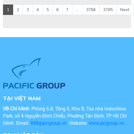
1
2
3
4
5
6
7
...
3784
3785
Next
TẠI VIỆT NAM
Hồ Chí Minh
: Phòng 5.8, Tầng 5, Khu B, Tòa nhà Indochina
Park, số 4 Nguyễn Đình Chiểu, Phường Tân Định, TP Hồ Chí
Minh. Email:
888@pcgroup.vn
. Website:
www.pcgroup.vn