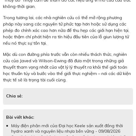
"máy dò" nhạy cảm để thăm dò các hiệu ứng vi mô của cấu trúc
không-thời gian.
Trong tương lai, các nhà nghiên cứu có thể mở rộng phương
pháp này sang các nguyên tử phức tạp hơn hoặc sử dụng các
phép đo chính xác cao hơn nữa để thu hẹp các giới hạn hiện tại,
hoặc thậm chí phát hiện ra tín hiệu đầu tiên của lỗ giun lượng tử
nếu nó thực sự tồn tại.
Mặc dù con đường phía trước vẫn còn nhiều thách thức, nghiên
cứu của Javed và Wilson-Ewing đã đưa một trong những giả
thuyết tham vọng nhất của vật lý lý thuyết ra khỏi thế giới toán
học thuần túy và bước vào thế giới thực nghiệm – nơi các dữ kiện
thực tế sẽ là trọng tài cuối cùng.
Chia sẻ:
Bài viết khác:
Máy điện phân mới của Đại học Keele sản xuất đồng thời
hydro xanh và nguyên liệu nhựa bền vững - 09/08/2026