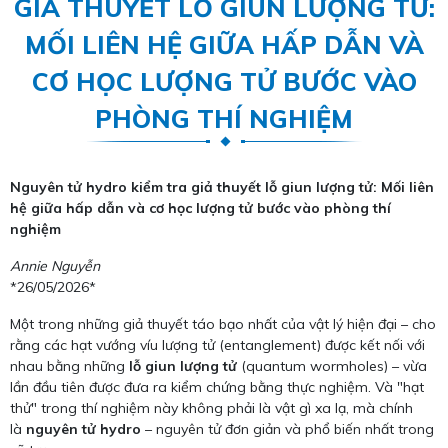
GIẢ THUYẾT LỖ GIUN LƯỢNG TỬ:
MỐI LIÊN HỆ GIỮA HẤP DẪN VÀ
CƠ HỌC LƯỢNG TỬ BƯỚC VÀO
PHÒNG THÍ NGHIỆM
Nguyên tử hydro kiểm tra giả thuyết lỗ giun lượng tử: Mối liên
hệ giữa hấp dẫn và cơ học lượng tử bước vào phòng thí
nghiệm
Annie Nguyễn
*26/05/2026*
Một trong những giả thuyết táo bạo nhất của vật lý hiện đại – cho
rằng các hạt vướng víu lượng tử (entanglement) được kết nối với
nhau bằng những
lỗ giun lượng tử
(quantum wormholes) – vừa
lần đầu tiên được đưa ra kiểm chứng bằng thực nghiệm. Và "hạt
thử" trong thí nghiệm này không phải là vật gì xa lạ, mà chính
là
nguyên tử hydro
– nguyên tử đơn giản và phổ biến nhất trong