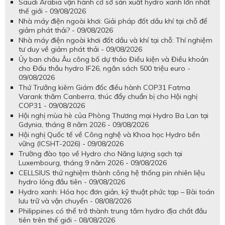
Saudi Arabia vận hành cơ sở sản xuất hydro xanh lớn nhất
thế giới - 09/08/2026
Nhà máy điện ngoài khơi: Giải pháp đốt dầu khí tại chỗ để
giảm phát thải? - 09/08/2026
Nhà máy điện ngoài khơi đốt dầu và khí tại chỗ: Thí nghiệm
tư duy về giảm phát thải - 09/08/2026
Ủy ban châu Âu công bố dự thảo Điều kiện và Điều khoản
cho Đấu thầu hydro IF26, ngân sách 500 triệu euro -
09/08/2026
Thứ Trưởng kiêm Giám đốc điều hành COP31 Fatma
Varank thăm Canberra, thúc đẩy chuẩn bị cho Hội nghị
COP31 - 09/08/2026
Hội nghị mùa hè của Phòng Thương mại Hydro Ba Lan tại
Gdynia, tháng 8 năm 2026 - 09/08/2026
Hội nghị Quốc tế về Công nghệ và Khoa học Hydro bền
vững (ICSHT-2026) - 09/08/2026
Trường đào tạo về Hydro cho Năng lượng sạch tại
Luxembourg, tháng 9 năm 2026 - 09/08/2026
CELLSIUS thử nghiệm thành công hệ thống pin nhiên liệu
hydro lỏng đầu tiên - 09/08/2026
Hydro xanh: Hóa học đơn giản, kỹ thuật phức tạp – Bài toán
lưu trữ và vận chuyển - 08/08/2026
Philippines có thể trở thành trung tâm hydro địa chất đầu
tiên trên thế giới - 08/08/2026