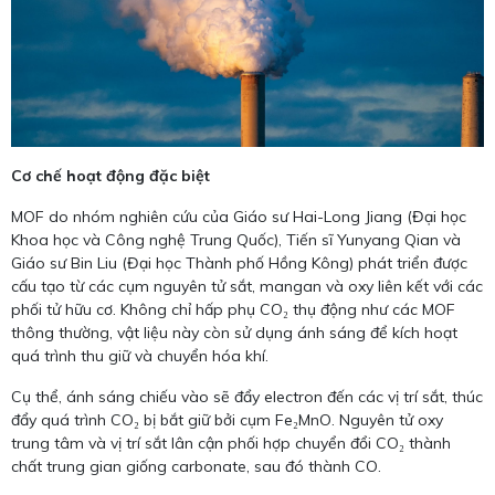
Cơ chế hoạt động đặc biệt
MOF do nhóm nghiên cứu của Giáo sư Hai-Long Jiang (Đại học
Khoa học và Công nghệ Trung Quốc), Tiến sĩ Yunyang Qian và
Giáo sư Bin Liu (Đại học Thành phố Hồng Kông) phát triển được
cấu tạo từ các cụm nguyên tử sắt, mangan và oxy liên kết với các
phối tử hữu cơ. Không chỉ hấp phụ CO₂ thụ động như các MOF
thông thường, vật liệu này còn sử dụng ánh sáng để kích hoạt
quá trình thu giữ và chuyển hóa khí.
Cụ thể, ánh sáng chiếu vào sẽ đẩy electron đến các vị trí sắt, thúc
đẩy quá trình CO₂ bị bắt giữ bởi cụm Fe₂MnO. Nguyên tử oxy
trung tâm và vị trí sắt lân cận phối hợp chuyển đổi CO₂ thành
chất trung gian giống carbonate, sau đó thành CO.