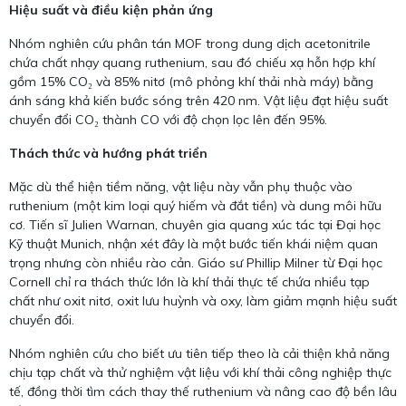
Hiệu suất và điều kiện phản ứng
Nhóm nghiên cứu phân tán MOF trong dung dịch acetonitrile
chứa chất nhạy quang ruthenium, sau đó chiếu xạ hỗn hợp khí
gồm 15% CO₂ và 85% nitơ (mô phỏng khí thải nhà máy) bằng
ánh sáng khả kiến bước sóng trên 420 nm. Vật liệu đạt hiệu suất
chuyển đổi CO₂ thành CO với độ chọn lọc lên đến 95%.
Thách thức và hướng phát triển
Mặc dù thể hiện tiềm năng, vật liệu này vẫn phụ thuộc vào
ruthenium (một kim loại quý hiếm và đắt tiền) và dung môi hữu
cơ. Tiến sĩ Julien Warnan, chuyên gia quang xúc tác tại Đại học
Kỹ thuật Munich, nhận xét đây là một bước tiến khái niệm quan
trọng nhưng còn nhiều rào cản. Giáo sư Phillip Milner từ Đại học
Cornell chỉ ra thách thức lớn là khí thải thực tế chứa nhiều tạp
chất như oxit nitơ, oxit lưu huỳnh và oxy, làm giảm mạnh hiệu suất
chuyển đổi.
Nhóm nghiên cứu cho biết ưu tiên tiếp theo là cải thiện khả năng
chịu tạp chất và thử nghiệm vật liệu với khí thải công nghiệp thực
tế, đồng thời tìm cách thay thế ruthenium và nâng cao độ bền lâu