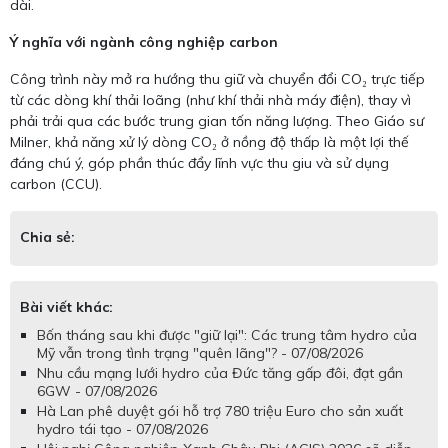
dài.
Ý nghĩa với ngành công nghiệp carbon
Công trình này mở ra hướng thu giữ và chuyển đổi CO₂ trực tiếp
từ các dòng khí thải loãng (như khí thải nhà máy điện), thay vì
phải trải qua các bước trung gian tốn năng lượng. Theo Giáo sư
Milner, khả năng xử lý dòng CO₂ ở nồng độ thấp là một lợi thế
đáng chú ý, góp phần thúc đẩy lĩnh vực thu giu và sử dụng
carbon (CCU).
Chia sẻ:
Bài viết khác:
Bốn tháng sau khi được "giữ lại": Các trung tâm hydro của
Mỹ vẫn trong tình trạng "quên lãng"? - 07/08/2026
Nhu cầu mạng lưới hydro của Đức tăng gấp đôi, đạt gần
6GW - 07/08/2026
Hà Lan phê duyệt gói hỗ trợ 780 triệu Euro cho sản xuất
hydro tái tạo - 07/08/2026