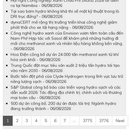
Hội nghị Công nghiệp Xanh Châu Phi (AGIS) 2026 sẽ diễn
ra tại Namibia - 06/08/2026
Tại sao bơm hydro không khả thi về mặt kỹ thuật trong lò
DRI trục đứng? - 06/08/2026
dynaCERT mở rộng thị trường triển khai công nghệ giảm
phát thải cho xe tải hạng nặng - 06/08/2026
Công nghệ hydro xanh của Envision vươn tầm toàn cầu đến
Nam Phi! Hợp tác với Sasol để khám phá những hướng đi
mới cho methanol xanh và nhiên liệu hàng không bền vững.
- 06/08/2026
Hoa Điện công bố dự án 24.000 tấn methanol xanh từ khí
hóa sinh khối - 06/08/2026
Trung Quốc đặt mục tiêu sản xuất 2 triệu tấn hydro tái tạo
vào năm 2030 - 06/08/2026
Bước tiến đột phá của Clyde Hydrogen trong lĩnh vực lưu trữ
năng lượng sạch - 06/08/2026
S&P Global công bố báo cáo triển vọng hydro sạch và các
dẫn xuất 2026: Tác động địa chính trị, chính sách và thương
mại toàn cầu - 06/08/2026
500 dự án công bố, 200 dự án được tài trợ: Ngành hydro
đang trưởng thành - 06/08/2026
1
2
3
4
5
6
7
...
3775
3776
Next