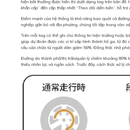
hiện bất thường được hiển thị dưới dạng tag trên bản đồ
khẩn cấp” đến cấp thấp nhất “Theo dõi diễn biến”, hỗ tr
Điểm mạnh của hệ thống là khả năng bao quát cả đường d
nghiệp gắn bó với địa phương, chúng tôi tập trung vào v
Trên mỗi tag có thể ghi chú thông tin hiện trường hoặc lị
giúp dự đoán được các vị trí sắp hình thành hố ga, từ đó
cầu sửa chữa từ người dân giảm 56%. Đồng thời, nhờ phát h
Đường do thành phố/thị trấn/quản lý chiếm khoảng 80% tổ
thiếu nhân lực và ngân sách. Trước đây, cách thức xử lý c