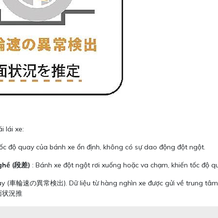
 lái xe:
c độ quay của bánh xe ổn định, không có sự dao động đột ngột.
 ghề (段差)
: Bánh xe đột ngột rơi xuống hoặc va chạm, khiến tốc độ quay
 này (車輪速の異常検出). Dữ liệu từ hàng nghìn xe được gửi về trung tâm, 
面状況推