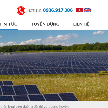
0936.917.386
HOTLINE:
TIN TỨC
TUYỂN DỤNG
LIÊN HỆ
triển khai trên đường đô thị và đường huyện