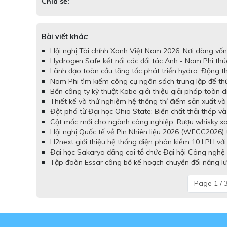
Chia sẻ:
Bài viết khác:
Hội nghị Tài chính Xanh Việt Nam 2026: Nơi dòng vốn x
Hydrogen Safe kết nối các đối tác Anh - Nam Phi thú
Lãnh đạo toàn cầu tăng tốc phát triển hydro: Động th
Nam Phi tìm kiếm công cụ ngân sách trung lập để th
Bốn công ty kỹ thuật Kobe giới thiệu giải pháp toàn
Thiết kế và thử nghiệm hệ thống thí điểm sản xuất v
Đột phá từ Đại học Ohio State: Biến chất thải thép v
Cột mốc mới cho ngành công nghiệp: Rượu whisky xanh
Hội nghị Quốc tế về Pin Nhiên liệu 2026 (WFCC2026) t
H2next giới thiệu hệ thống điện phân kiềm 10 LPH với
Đại học Sakarya đăng cai tổ chức Đại hội Công nghệ 
Tập đoàn Essar công bố kế hoạch chuyển đổi năng lư
Page 1 / 