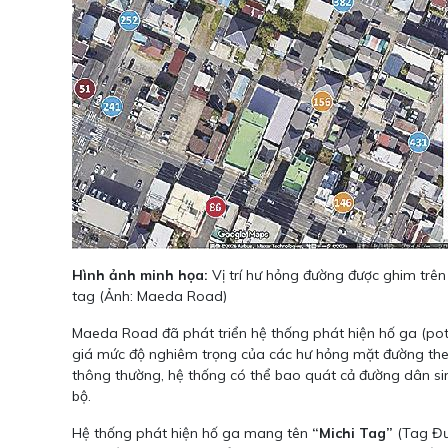
Hình ảnh minh họa:
Vị trí hư hỏng đường được ghim trê
tag (Ảnh: Maeda Road)
Maeda Road đã phát triển hệ thống phát hiện hố ga (poth
giá mức độ nghiêm trọng của các hư hỏng mặt đường theo 5
thông thường, hệ thống có thể bao quát cả đường dân sin
bộ.
Hệ thống phát hiện hố ga mang tên
“Michi Tag”
(Tag Đườ