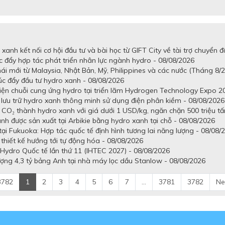
anh kết nối cơ hội đầu tư và bài học từ GIFT City về tài trợ chuyển đ
c đẩy hợp tác phát triển nhân lực ngành hydro - 08/08/2026
ái mới từ Malaysia, Nhật Bản, Mỹ, Philippines và các nước (Tháng 8/
úc đẩy đầu tư hydro xanh - 08/08/2026
 diện chuỗi cung ứng hydro tại triển lãm Hydrogen Technology Expo 2
à lưu trữ hydro xanh thông minh sử dụng điện phân kiềm - 08/08/2026
à CO₂ thành hydro xanh với giá dưới 1 USD/kg, ngăn chặn 500 triệu tấ
 được sản xuất tại Arbikie bằng hydro xanh tại chỗ - 08/08/2026
ại Fukuoka: Hợp tác quốc tế định hình tương lai năng lượng - 08/08/
 thiết kế hướng tới tự động hóa - 08/08/2026
Hydro Quốc tế lần thứ 11 (IHTEC 2027) - 08/08/2026
ợng 4,3 tỷ bảng Anh tại nhà máy lọc dầu Stanlow - 08/08/2026
3782
1
2
3
4
5
6
7
...
3781
3782
Ne