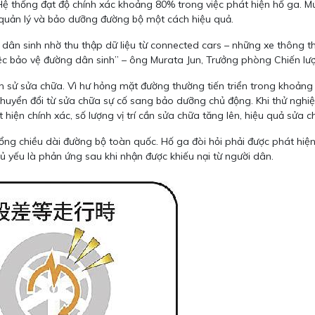
. Hệ thống đạt độ chính xác khoảng 80% trong việc phát hiện hố ga. 
ợ quản lý và bảo dưỡng đường bộ một cách hiệu quả.
ân sinh nhờ thu thập dữ liệu từ connected cars – những xe thông th
iệc bảo vệ đường dân sinh” – ông Murata Jun, Trưởng phòng Chiến lượ
ch sử sửa chữa. Vì hư hỏng mặt đường thường tiến triển trong khoảng 
 chuyển đổi từ sửa chữa sự cố sang bảo dưỡng chủ động. Khi thử nghi
iện chính xác, số lượng vị trí cần sửa chữa tăng lên, hiệu quả sửa ch
ng chiều dài đường bộ toàn quốc. Hố ga đòi hỏi phải được phát hiệ
hủ yếu là phản ứng sau khi nhận được khiếu nại từ người dân.