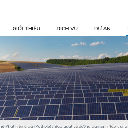
GIỚI THIỆU
DỊCH VỤ
DỰ ÁN
 Phát hiện ổ gà (Pothole) / Bao quát cả đường dân sinh, tập trung 