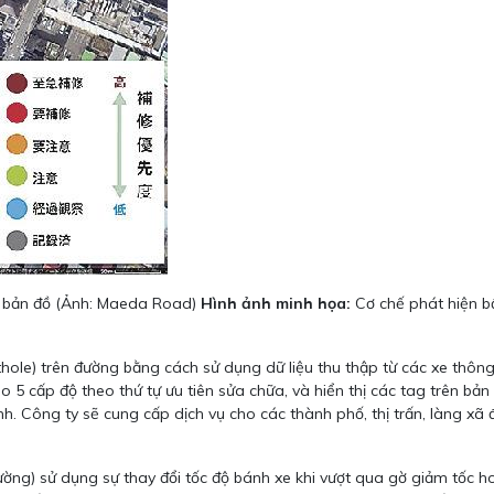
n bản đồ (Ảnh: Maeda Road)
Hình ảnh minh họa:
Cơ chế phát hiện bấ
ole) trên đường bằng cách sử dụng dữ liệu thu thập từ các xe thông 
 cấp độ theo thứ tự ưu tiên sửa chữa, và hiển thị các tag trên bản 
h. Công ty sẽ cung cấp dịch vụ cho các thành phố, thị trấn, làng xã
ng) sử dụng sự thay đổi tốc độ bánh xe khi vượt qua gờ giảm tốc hoặ