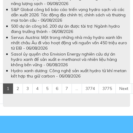
năng lượng sạch - 06/08/2026
S&P Global công bố báo cáo triển vọng hydro sạch và các
dẫn xuất 2026: Tác động địa chính trị, chính sách và thương
mại toàn cầu - 06/08/2026
500 dự án công bố, 200 dự án được tài trợ: Ngành hydro
đang trưởng thành - 06/08/2026
Servus Austria: Một trong những nhà máy hydro xanh lớn
nhất châu Âu đi vào hoạt động với nguồn vốn 450 triệu euro
từ EIB - 06/08/2026
Sasol ủy quyền cho Envision Energy nghiên cứu dự án
hydro xanh để sản xuất e-methanol và nhiên liệu hàng
không bền vững - 06/08/2026
Hydro xanh dương: Công nghệ sản xuất hydro từ khí metan
kết hợp thu giữ carbon - 06/08/2026
1
2
3
4
5
6
7
...
3774
3775
Next