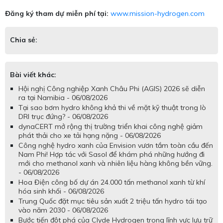
Đăng ký tham dự miễn phí tại:
www.mission-hydrogen.com
Chia sẻ:
Bài viết khác:
Hội nghị Công nghiệp Xanh Châu Phi (AGIS) 2026 sẽ diễn
ra tại Namibia - 06/08/2026
Tại sao bơm hydro không khả thi về mặt kỹ thuật trong lò
DRI trục đứng? - 06/08/2026
dynaCERT mở rộng thị trường triển khai công nghệ giảm
phát thải cho xe tải hạng nặng - 06/08/2026
Công nghệ hydro xanh của Envision vươn tầm toàn cầu đến
Nam Phi! Hợp tác với Sasol để khám phá những hướng đi
mới cho methanol xanh và nhiên liệu hàng không bền vững.
- 06/08/2026
Hoa Điện công bố dự án 24.000 tấn methanol xanh từ khí
hóa sinh khối - 06/08/2026
Trung Quốc đặt mục tiêu sản xuất 2 triệu tấn hydro tái tạo
vào năm 2030 - 06/08/2026
Bước tiến đột phá của Clyde Hydrogen trong lĩnh vực lưu trữ