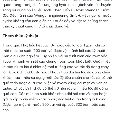
quan trọng trong chuỗi cung ứng hydro khi ngành vận tải chuyển
sang sử dụng nhiên liệu sạch. Theo Tiến sĩ David Wenger, Giám
đốc điều hành của Wenger Engineering GmbH, việc nạp rơ-moóc
hydro không còn đơn giản như trước đây và đặt ra những thách
thức kỹ thuật cũng như tổ chức đáng kể.
Thách thức kỹ thuật
Trong quá khứ, hầu hết các rơ-moóc đều là loại Type I, chỉ có
một mức áp suất (200 bar) và được vận hành bởi các kỹ thuật
viên giàu kinh nghiệm. Tuy nhiên, với sự xuất hiện của rơ-moóc
Type IV, hành vi nhiệt của chúng hoàn toàn khác biệt. Quá nhiệt
là một rủi ro lớn ở nhiệt độ môi trường cao và tốc độ dòng chảy
lớn. Các kích thước rơ-moóc khác nhau đòi hỏi tốc độ dòng chảy
khác nhau – nếu sử dụng một tốc độ tiêu chuẩn cho tất cả, có thể
quá thấp hoặc quá cao. Việc xả hydro cũng đối mặt với vấn đề
tương tự: các bình chứa có thể trở nên rất lạnh nếu tốc độ dòng
quá cao. Các mức áp suất khác nhau đòi hỏi các vòi nạp hoặc
giải pháp phần mềm khác nhau; đặc biệt quan trọng là không
được nạp một rơ-moóc 200 bar với áp suất 300 bar hoặc cao
hơn.