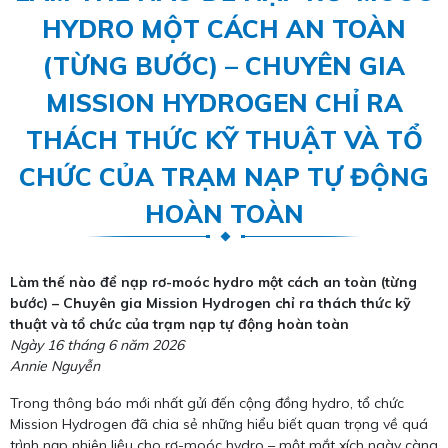
HYDRO MỘT CÁCH AN TOÀN
(TỪNG BƯỚC) – CHUYÊN GIA
MISSION HYDROGEN CHỈ RA
THÁCH THỨC KỸ THUẬT VÀ TỔ
CHỨC CỦA TRẠM NẠP TỰ ĐỘNG
HOÀN TOÀN
Làm thế nào để nạp rơ-moóc hydro một cách an toàn (từng
bước) – Chuyên gia Mission Hydrogen chỉ ra thách thức kỹ
thuật và tổ chức của trạm nạp tự động hoàn toàn
Ngày 16 tháng 6 năm 2026
Annie Nguyễn
Trong thông báo mới nhất gửi đến cộng đồng hydro, tổ chức
Mission Hydrogen đã chia sẻ những hiểu biết quan trọng về quá
trình nạp nhiên liệu cho rơ-moóc hydro – một mắt xích ngày càng