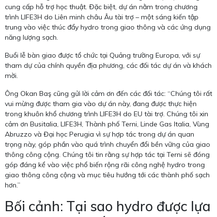
cung cấp hỗ trợ học thuật. Đặc biệt, dự án nằm trong chương
trình LIFE3H do Liên minh châu Âu tài trợ – một sáng kiến tập
trung vào việc thúc đẩy hydro trong giao thông và các ứng dụng
năng lượng sạch.
Buổi lễ bàn giao được tổ chức tại Quảng trường Europa, với sự
tham dự của chính quyền địa phương, các đối tác dự án và khách
mời.
Ông Okan Baş cũng gửi lời cảm ơn đến các đối tác: “Chúng tôi rất
vui mừng được tham gia vào dự án này, đang được thực hiện
trong khuôn khổ chương trình LIFE3H do EU tài trợ. Chúng tôi xin
cảm ơn Busitalia, LIFE3H, Thành phố Terni, Linde Gas Italia, Vùng
Abruzzo và Đại học Perugia vì sự hợp tác trong dự án quan
trọng này, góp phần vào quá trình chuyển đổi bền vững của giao
thông công cộng. Chúng tôi tin rằng sự hợp tác tại Terni sẽ đóng
góp đáng kể vào việc phổ biến rộng rãi công nghệ hydro trong
giao thông công cộng và mục tiêu hướng tới các thành phố sạch
hơn.”
Bối cảnh: Tại sao hydro được lựa