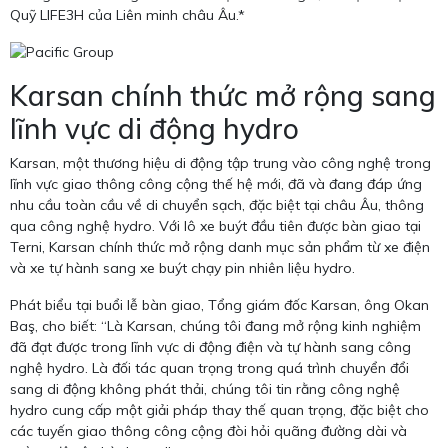
Quỹ LIFE3H của Liên minh châu Âu.*
Karsan chính thức mở rộng sang
lĩnh vực di động hydro
Karsan, một thương hiệu di động tập trung vào công nghệ trong
lĩnh vực giao thông công cộng thế hệ mới, đã và đang đáp ứng
nhu cầu toàn cầu về di chuyển sạch, đặc biệt tại châu Âu, thông
qua công nghệ hydro. Với lô xe buýt đầu tiên được bàn giao tại
Terni, Karsan chính thức mở rộng danh mục sản phẩm từ xe điện
và xe tự hành sang xe buýt chạy pin nhiên liệu hydro.
Phát biểu tại buổi lễ bàn giao, Tổng giám đốc Karsan, ông Okan
Baş, cho biết: “Là Karsan, chúng tôi đang mở rộng kinh nghiệm
đã đạt được trong lĩnh vực di động điện và tự hành sang công
nghệ hydro. Là đối tác quan trọng trong quá trình chuyển đổi
sang di động không phát thải, chúng tôi tin rằng công nghệ
hydro cung cấp một giải pháp thay thế quan trọng, đặc biệt cho
các tuyến giao thông công cộng đòi hỏi quãng đường dài và