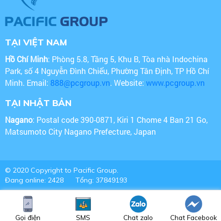
TẠI VIỆT NAM
Hồ Chí Minh
: Phòng 5.8, Tầng 5, Khu B, Tòa nhà Indochina
Park, số 4 Nguyễn Đình Chiểu, Phường Tân Định, TP Hồ Chí
Minh. Email:
888@pcgroup.vn
. Website:
www.pcgroup.vn
TẠI NHẬT BẢN
Nagano
: Postal code 390-0871, Kiri 1 Chome 4 Ban 21 Go,
Matsumoto City Nagano Prefecture, Japan
© 2020 Copyright to Pacific Group.
Đang online: 2428
Tổng: 37849193
Gọi điện
SMS
Chat zalo
Chat Facebook