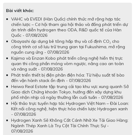
Bài viết khác:
VAHC và EVEDI (Hàn Quốc) chính thức mở rộng hợp tác
chiến lược – Cơ hội tham gia hội thảo và đồng phát triển dự
án trình diễn hydrogen theo ODA, R&D quốc tế của Hàn
Quốc - 07/08/2026
Obayashi áp dụng bê tông hấp thụ và cố định CO₂ cho
công trình cơ sở lưu trữ trung gian tại Fukushima, mở rộng
nguồn cung ứng - 07/08/2026
Kajima và Enzan Kobo phát triển công nghệ hiển thị trực
quan thi công phần móng vòm ngược, nâng cao an toàn
và năng suất - 07/08/2026
Phát triển thiết bị điện phân điện hóa: Từ hiệu suất tế bào
đến vận hành stack ổn định - 07/08/2026
Heiwa Real Estate tập trung cải tạo khu vực xung quanh Sở
Giao dịch Chứng khoán Tokyo, hướng đến xây dựng khu
phố nhộn nhịp cả ngày thường lẫn cuối tuần - 07/08/2026
Hội thảo trực tuyến hợp tác Hydrogen Việt Nam – Đài Loan:
Kết nối công nghệ, hiện thực hóa chiến lược Hydrogen xanh
- 07/08/2026
Hydrogen Xanh Sẽ Không Cất Cánh Nhờ Xe Tải Giao Hàng:
Ngành Thép Xanh Là Trụ Cột Tài Chính Thực Sự -
07/08/2026