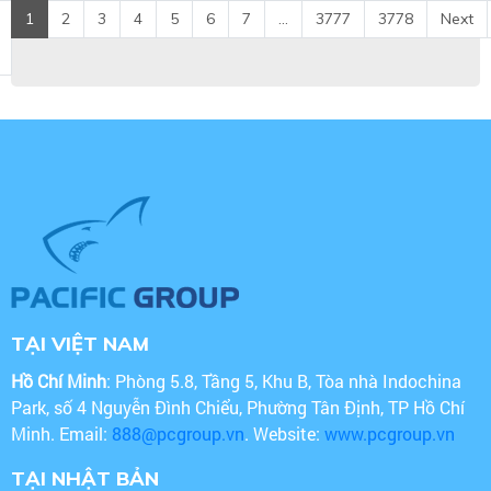
1
2
3
4
5
6
7
...
3777
3778
Next
TẠI VIỆT NAM
Hồ Chí Minh
: Phòng 5.8, Tầng 5, Khu B, Tòa nhà Indochina
Park, số 4 Nguyễn Đình Chiểu, Phường Tân Định, TP Hồ Chí
Minh. Email:
888@pcgroup.vn
. Website:
www.pcgroup.vn
TẠI NHẬT BẢN