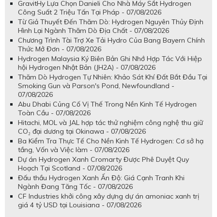
GravitHy Lựa Chọn Danieli Cho Nhà Máy Sắt Hydrogen
Công Suất 2 Triệu Tấn Tại Pháp - 07/08/2026
Từ Giả Thuyết Đến Thăm Dò: Hydrogen Nguyên Thủy Định
Hình Lại Ngành Thăm Dò Địa Chất - 07/08/2026
Chương Trình Tài Trợ Xe Tải Hydro Của Bang Bayern Chính
Thức Mở Đơn - 07/08/2026
Hydrogen Malaysia Ký Biên Bản Ghi Nhớ Hợp Tác Với Hiệp
hội Hydrogen Nhật Bản (JH2A) - 07/08/2026
Thăm Dò Hydrogen Tự Nhiên: Khảo Sát Khí Đất Bắt Đầu Tại
Smoking Gun và Parson's Pond, Newfoundland -
07/08/2026
Abu Dhabi Củng Cố Vị Thế Trong Nền Kinh Tế Hydrogen
Toàn Cầu - 07/08/2026
Hitachi, MOL và JAL hợp tác thử nghiệm công nghệ thu giữ
CO₂ đại dương tại Okinawa - 07/08/2026
Ba Kiểm Tra Thực Tế Cho Nền Kinh Tế Hydrogen: Cơ sở hạ
tầng, Vốn và Việc làm - 07/08/2026
Dự án Hydrogen Xanh Cromarty Được Phê Duyệt Quy
Hoạch Tại Scotland - 07/08/2026
Đấu thầu Hydrogen Xanh Ấn Độ: Giá Cạnh Tranh Khi
Ngành Đang Tăng Tốc - 07/08/2026
CF Industries khởi công xây dựng dự án amoniac xanh trị
giá 4 tỷ USD tại Louisiana - 07/08/2026