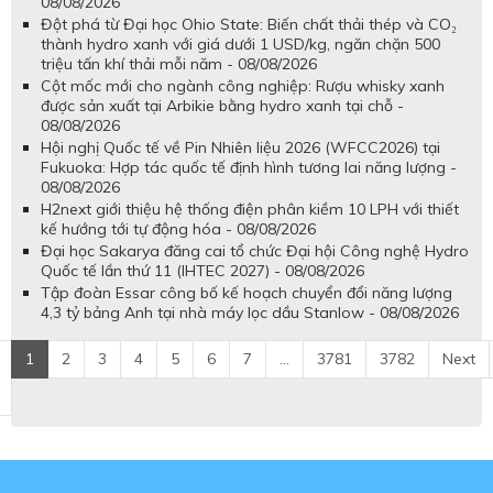
08/08/2026
Đột phá từ Đại học Ohio State: Biến chất thải thép và CO₂
thành hydro xanh với giá dưới 1 USD/kg, ngăn chặn 500
triệu tấn khí thải mỗi năm - 08/08/2026
Cột mốc mới cho ngành công nghiệp: Rượu whisky xanh
được sản xuất tại Arbikie bằng hydro xanh tại chỗ -
08/08/2026
Hội nghị Quốc tế về Pin Nhiên liệu 2026 (WFCC2026) tại
Fukuoka: Hợp tác quốc tế định hình tương lai năng lượng -
08/08/2026
H2next giới thiệu hệ thống điện phân kiềm 10 LPH với thiết
kế hướng tới tự động hóa - 08/08/2026
Đại học Sakarya đăng cai tổ chức Đại hội Công nghệ Hydro
Quốc tế lần thứ 11 (IHTEC 2027) - 08/08/2026
Tập đoàn Essar công bố kế hoạch chuyển đổi năng lượng
4,3 tỷ bảng Anh tại nhà máy lọc dầu Stanlow - 08/08/2026
1
2
3
4
5
6
7
...
3781
3782
Next