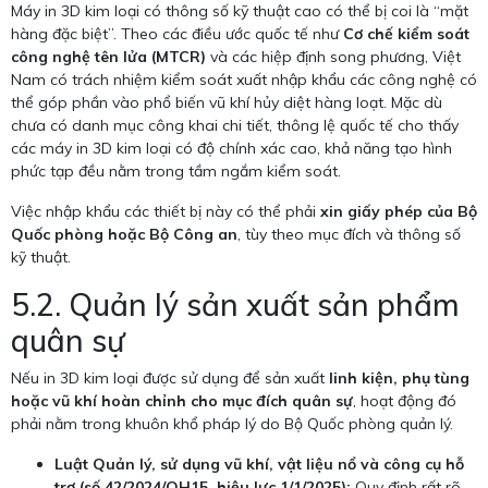
Máy in 3D kim loại có thông số kỹ thuật cao có thể bị coi là “mặt
hàng đặc biệt”. Theo các điều ước quốc tế như
Cơ chế kiểm soát
công nghệ tên lửa (MTCR)
và các hiệp định song phương, Việt
Nam có trách nhiệm kiểm soát xuất nhập khẩu các công nghệ có
thể góp phần vào phổ biến vũ khí hủy diệt hàng loạt. Mặc dù
chưa có danh mục công khai chi tiết, thông lệ quốc tế cho thấy
các máy in 3D kim loại có độ chính xác cao, khả năng tạo hình
phức tạp đều nằm trong tầm ngắm kiểm soát.
Việc nhập khẩu các thiết bị này có thể phải
xin giấy phép của Bộ
Quốc phòng hoặc Bộ Công an
, tùy theo mục đích và thông số
kỹ thuật.
5.2. Quản lý sản xuất sản phẩm
quân sự
Nếu in 3D kim loại được sử dụng để sản xuất
linh kiện, phụ tùng
hoặc vũ khí hoàn chỉnh cho mục đích quân sự
, hoạt động đó
phải nằm trong khuôn khổ pháp lý do Bộ Quốc phòng quản lý.
Luật Quản lý, sử dụng vũ khí, vật liệu nổ và công cụ hỗ
trợ (số 42/2024/QH15, hiệu lực 1/1/2025):
Quy định rất rõ