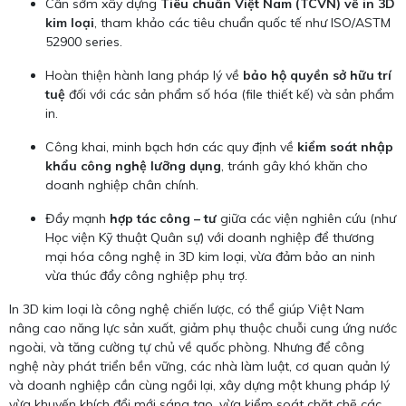
Cần sớm xây dựng
Tiêu chuẩn Việt Nam (TCVN) về in 3D
kim loại
, tham khảo các tiêu chuẩn quốc tế như ISO/ASTM
52900 series.
Hoàn thiện hành lang pháp lý về
bảo hộ quyền sở hữu trí
tuệ
đối với các sản phẩm số hóa (file thiết kế) và sản phẩm
in.
Công khai, minh bạch hơn các quy định về
kiểm soát nhập
khẩu công nghệ lưỡng dụng
, tránh gây khó khăn cho
doanh nghiệp chân chính.
Đẩy mạnh
hợp tác công – tư
giữa các viện nghiên cứu (như
Học viện Kỹ thuật Quân sự) với doanh nghiệp để thương
mại hóa công nghệ in 3D kim loại, vừa đảm bảo an ninh
vừa thúc đẩy công nghiệp phụ trợ.
In 3D kim loại là công nghệ chiến lược, có thể giúp Việt Nam
nâng cao năng lực sản xuất, giảm phụ thuộc chuỗi cung ứng nước
ngoài, và tăng cường tự chủ về quốc phòng. Nhưng để công
nghệ này phát triển bền vững, các nhà làm luật, cơ quan quản lý
và doanh nghiệp cần cùng ngồi lại, xây dựng một khung pháp lý
vừa khuyến khích đổi mới sáng tạo, vừa kiểm soát chặt chẽ các