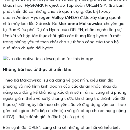
khác nhau,
HySPARK Project
do Tập đoàn ORLEN S.A. (Ba Lan)
phát triển đã có những chia sẻ quan trọng, đặc biệt xoay
quanh
Amber Hydrogen Valley (AH2V)
được xây dựng quanh
nhà máy lọc dầu Gdańsk. Bà
Marianna Malkowska
, chuyên gia
tại Ban Điều phối Dự án Hydro của ORLEN, nhấn mạnh rằng sự
liên kết và hợp tác thực chất giữa các thung lũng hydro là một
trong những yếu tố then chốt cho sự thành công của toàn bộ
quá trình chuyển đổi hydro.
Những bài học từ thực tế triển khai
Theo bà Malkowska, sự đa dạng về góc nhìn, điều kiện địa
phương và mô hình kinh doanh của các dự án khác nhau đã
nâng cao đáng kể khả năng xác định sớm rủi ro, cũng như phòng
ngừa, giảm thiểu và xử lý chúng trước khi chúng trở thành vấn đề
thực sự. Một ngày hội thảo chuyên sâu về ứng dụng vận tải – bao
gồm các giao thức tiếp nhiên liệu và giải pháp cho xe hạng nặng
(HDV) – được đánh giá là đặc biệt có giá trị.
Bên cạnh đó, ORLEN cũng chia sẻ những phản hồi và hiểu biết