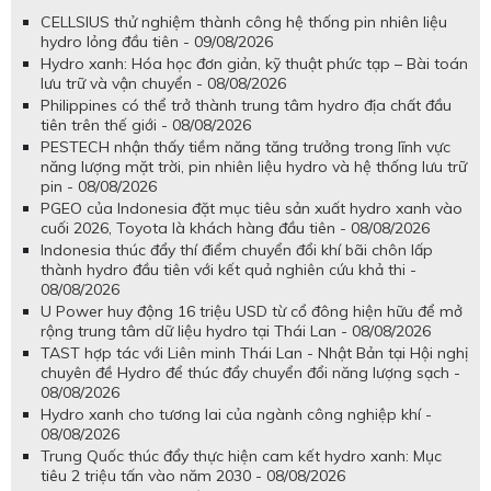
CELLSIUS thử nghiệm thành công hệ thống pin nhiên liệu
hydro lỏng đầu tiên - 09/08/2026
Hydro xanh: Hóa học đơn giản, kỹ thuật phức tạp – Bài toán
lưu trữ và vận chuyển - 08/08/2026
Philippines có thể trở thành trung tâm hydro địa chất đầu
tiên trên thế giới - 08/08/2026
PESTECH nhận thấy tiềm năng tăng trưởng trong lĩnh vực
năng lượng mặt trời, pin nhiên liệu hydro và hệ thống lưu trữ
pin - 08/08/2026
PGEO của Indonesia đặt mục tiêu sản xuất hydro xanh vào
cuối 2026, Toyota là khách hàng đầu tiên - 08/08/2026
Indonesia thúc đẩy thí điểm chuyển đổi khí bãi chôn lấp
thành hydro đầu tiên với kết quả nghiên cứu khả thi -
08/08/2026
U Power huy động 16 triệu USD từ cổ đông hiện hữu để mở
rộng trung tâm dữ liệu hydro tại Thái Lan - 08/08/2026
TAST hợp tác với Liên minh Thái Lan - Nhật Bản tại Hội nghị
chuyên đề Hydro để thúc đẩy chuyển đổi năng lượng sạch -
08/08/2026
Hydro xanh cho tương lai của ngành công nghiệp khí -
08/08/2026
Trung Quốc thúc đẩy thực hiện cam kết hydro xanh: Mục
tiêu 2 triệu tấn vào năm 2030 - 08/08/2026