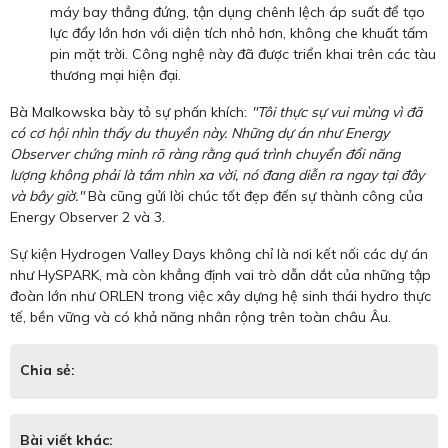
máy bay thẳng đứng, tận dụng chênh lệch áp suất để tạo
lực đẩy lớn hơn với diện tích nhỏ hơn, không che khuất tấm
pin mặt trời. Công nghệ này đã được triển khai trên các tàu
thương mại hiện đại.
Bà Malkowska bày tỏ sự phấn khích:
"Tôi thực sự vui mừng vì đã
có cơ hội nhìn thấy du thuyền này. Những dự án như Energy
Observer chứng minh rõ ràng rằng quá trình chuyển đổi năng
lượng không phải là tầm nhìn xa vời, nó đang diễn ra ngay tại đây
và bây giờ."
Bà cũng gửi lời chúc tốt đẹp đến sự thành công của
Energy Observer 2 và 3.
Sự kiện Hydrogen Valley Days không chỉ là nơi kết nối các dự án
như HySPARK, mà còn khẳng định vai trò dẫn dắt của những tập
đoàn lớn như ORLEN trong việc xây dựng hệ sinh thái hydro thực
tế, bền vững và có khả năng nhân rộng trên toàn châu Âu.
Chia sẻ:
Bài viết khác: