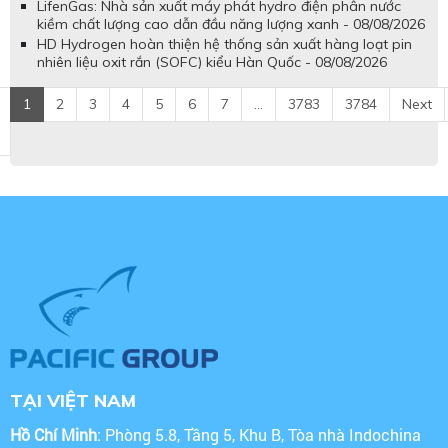
LifenGas: Nhà sản xuất máy phát hydro điện phân nước
kiềm chất lượng cao dẫn đầu năng lượng xanh - 08/08/2026
HD Hydrogen hoàn thiện hệ thống sản xuất hàng loạt pin
nhiên liệu oxit rắn (SOFC) kiểu Hàn Quốc - 08/08/2026
1
2
3
4
5
6
7
...
3783
3784
Next
TẠI VIỆT NAM
Hồ Chí Minh
: Phòng 5.8, Tầng 5, Khu B, Tòa nhà Indochina