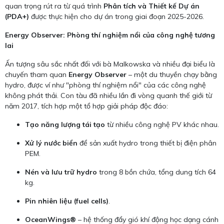
quan trọng rút ra từ quá trình
Phân tích và Thiết kế Dự án
(PDA+)
được thực hiện cho dự án trong giai đoạn 2025-2026.
Energy Observer: Phòng thí nghiệm nổi của công nghệ tương
lai
Ấn tượng sâu sắc nhất đối với bà Malkowska và nhiều đại biểu là
chuyến tham quan
Energy Observer
– một du thuyền chạy bằng
hydro, được ví như "phòng thí nghiệm nổi" của các công nghệ
không phát thải. Con tàu đã nhiều lần đi vòng quanh thế giới từ
năm 2017, tích hợp một tổ hợp giải pháp độc đáo:
Tạo năng lượng tái tạo
từ nhiều công nghệ PV khác nhau.
Xử lý nước biển
để sản xuất hydro trong thiết bị điện phân
PEM.
Nén và lưu trữ hydro
trong 8 bồn chứa, tổng dung tích 64
kg.
Pin nhiên liệu (fuel cells)
.
OceanWings®
– hệ thống đẩy gió khí động học dạng cánh