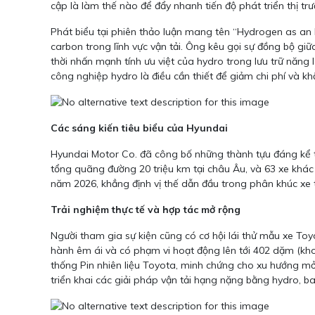
cập là làm thế nào để đẩy nhanh tiến độ phát triển thị 
Phát biểu tại phiên thảo luận mang tên “Hydrogen as an 
carbon trong lĩnh vực vận tải. Ông kêu gọi sự đồng bộ giữ
thời nhấn mạnh tính ưu việt của hydro trong lưu trữ năn
công nghiệp hydro là điều cần thiết để giảm chi phí và 
Các sáng kiến tiêu biểu của Hyundai
Hyundai Motor Co. đã công bố những thành tựu đáng kể tro
tổng quãng đường 20 triệu km tại châu Âu, và 63 xe khác 
năm 2026, khẳng định vị thế dẫn đầu trong phân khúc xe
Trải nghiệm thực tế và hợp tác mở rộng
Người tham gia sự kiện cũng có cơ hội lái thử mẫu xe Toy
hành êm ái và có phạm vi hoạt động lên tới 402 dặm (khoả
thống Pin nhiên liệu Toyota, minh chứng cho xu hướng m
triển khai các giải pháp vận tải hạng nặng bằng hydro, b