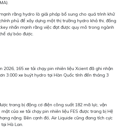
MA).
 mạnh rằng hydro là giải pháp bổ sung cho quá trình khử
ừ chính phủ để xây dựng một thị trường hydro khả thi, đồng
Mackey nhấn mạnh rằng việc đạt được quy mô trong ngành
thể dự báo được.
2026, 165 xe tải chạy pin nhiên liệu Xcient đã ghi nhận
hơn 3.000 xe buýt hydro tại Hàn Quốc tính đến tháng 3
được trang bị động cơ điện công suất 182 mã lực, vận
mặt của xe tải chạy pin nhiên liệu FES được trang bị Hệ
ạng nặng. Bên cạnh đó, Air Liquide cũng đang tích cực
 tại Hà Lan.