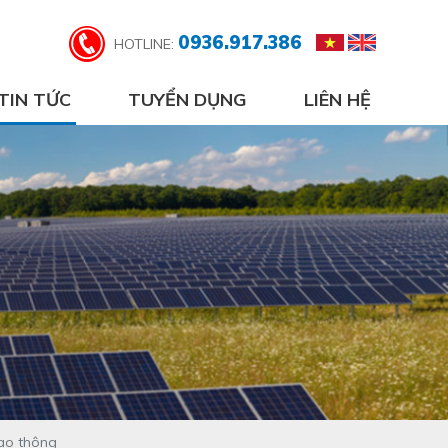
0936.917.386
HOTLINE:
TIN TỨC
TUYỂN DỤNG
LIÊN HỆ
iao thông