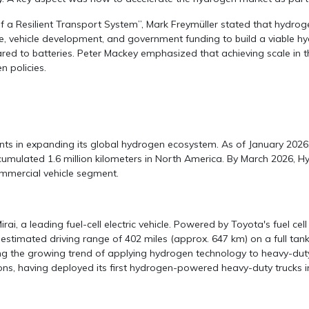
f a Resilient Transport System”, Mark Freymüller stated that hydro
ure, vehicle development, and government funding to build a viable 
ed to batteries. Peter Mackey emphasized that achieving scale in th
n policies.
s in expanding its global hydrogen ecosystem. As of January 2026, 1
accumulated 1.6 million kilometers in North America. By March 2026, 
ommercial vehicle segment.
i, a leading fuel-cell electric vehicle. Powered by Toyota's fuel cell
stimated driving range of 402 miles (approx. 647 km) on a full tank 
ng the growing trend of applying hydrogen technology to heavy-duty co
ons, having deployed its first hydrogen-powered heavy-duty trucks i