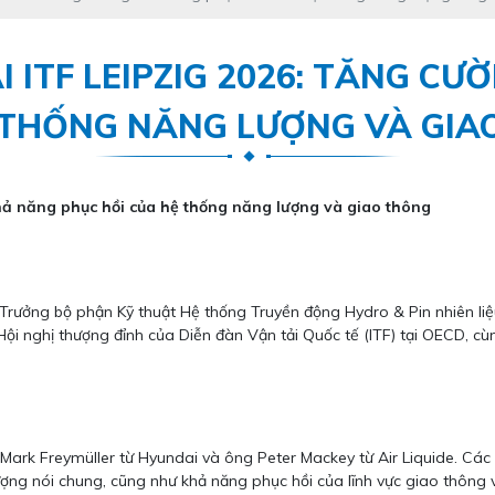
 ITF LEIPZIG 2026: TĂNG C
 THỐNG NĂNG LƯỢNG VÀ GIA
hả năng phục hồi của hệ thống năng lượng và giao thông
, Trưởng bộ phận Kỹ thuật Hệ thống Truyền động Hydro & Pin nhiên li
ội nghị thượng đỉnh của Diễn đàn Vận tải Quốc tế (ITF) tại OECD, cù
g Mark Freymüller từ Hyundai và ông Peter Mackey từ Air Liquide. Cá
ng nói chung, cũng như khả năng phục hồi của lĩnh vực giao thông vậ