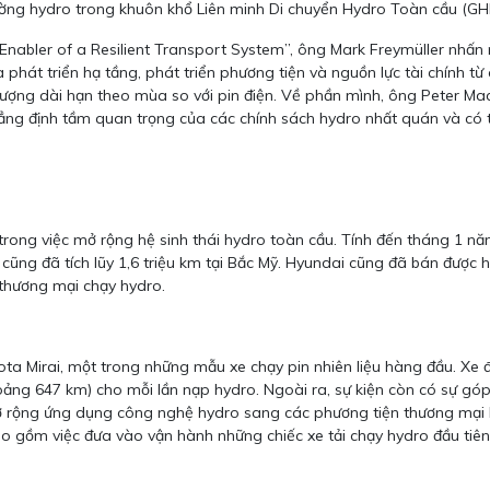
trường hydro trong khuôn khổ Liên minh Di chuyển Hydro Toàn cầu (GH
Enabler of a Resilient Transport System”, ông Mark Freymüller nhấn
a phát triển hạ tầng, phát triển phương tiện và nguồn lực tài chính t
g lượng dài hạn theo mùa so với pin điện. Về phần mình, ông Peter 
khẳng định tầm quan trọng của các chính sách hydro nhất quán và có 
ng việc mở rộng hệ sinh thái hydro toàn cầu. Tính đến tháng 1 năm 
cũng đã tích lũy 1,6 triệu km tại Bắc Mỹ. Hyundai cũng đã bán được 
 thương mại chạy hydro.
ota Mirai, một trong những mẫu xe chạy pin nhiên liệu hàng đầu. Xe 
ng 647 km) cho mỗi lần nạp hydro. Ngoài ra, sự kiện còn có sự góp 
ở rộng ứng dụng công nghệ hydro sang các phương tiện thương mại h
ao gồm việc đưa vào vận hành những chiếc xe tải chạy hydro đầu tiên