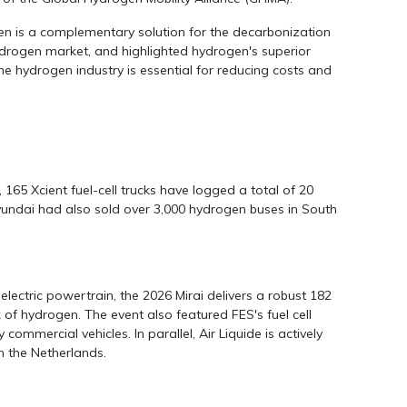
gen is a complementary solution for the decarbonization
hydrogen market, and highlighted hydrogen's superior
e hydrogen industry is essential for reducing costs and
65 Xcient fuel-cell trucks have logged a total of 20
Hyundai had also sold over 3,000 hydrogen buses in South
 electric powertrain, the 2026 Mirai delivers a robust 182
of hydrogen. The event also featured FES's fuel cell
mmercial vehicles. In parallel, Air Liquide is actively
n the Netherlands.