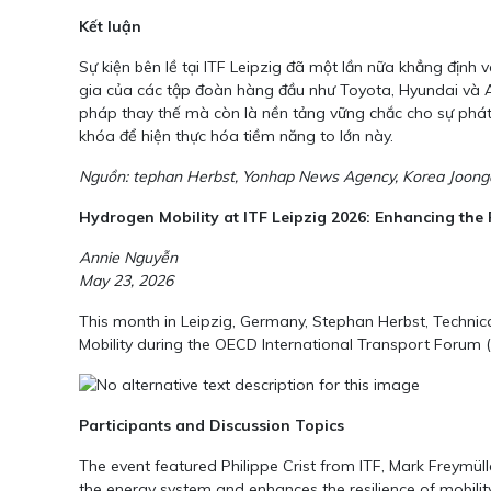
Kết luận
Sự kiện bên lề tại ITF Leipzig đã một lần nữa khẳng định
gia của các tập đoàn hàng đầu như Toyota, Hyundai và Air
pháp thay thế mà còn là nền tảng vững chắc cho sự phát 
khóa để hiện thực hóa tiềm năng to lớn này.
Nguồn: tephan Herbst, Yonhap News Agency, Korea Joonga
Hydrogen Mobility at ITF Leipzig 2026: Enhancing the
Annie Nguyễn
May 23, 2026
This month in Leipzig, Germany, Stephan Herbst, Techni
Mobility during the OECD International Transport Forum (
Participants and Discussion Topics
The event featured Philippe Crist from ITF, Mark Freymül
the energy system and enhances the resilience of mobili