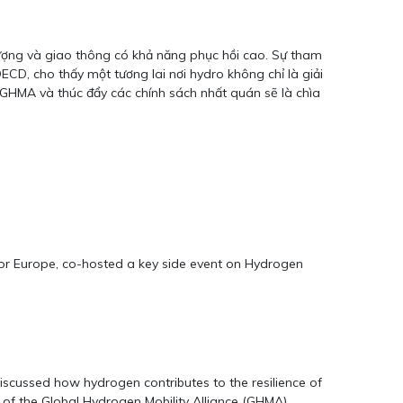
 lượng và giao thông có khả năng phục hồi cao. Sự tham
ECD, cho thấy một tương lai nơi hydro không chỉ là giải
 GHMA và thúc đẩy các chính sách nhất quán sẽ là chìa
tor Europe, co-hosted a key side event on Hydrogen
iscussed how hydrogen contributes to the resilience of
of the Global Hydrogen Mobility Alliance (GHMA).