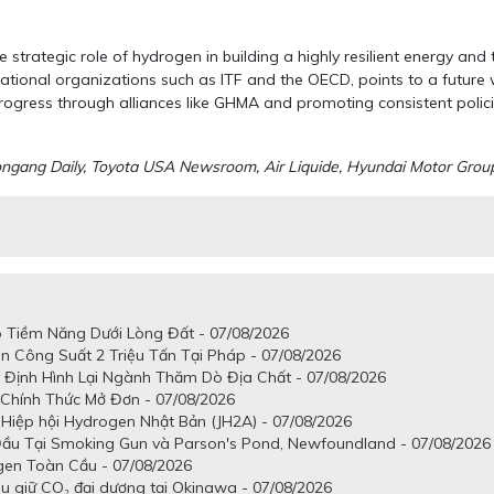
 strategic role of hydrogen in building a highly resilient energy and
rnational organizations such as ITF and the OECD, points to a future 
gress through alliances like GHMA and promoting consistent policies 
ngang Daily, Toyota USA Newsroom, Air Liquide, Hyundai Motor Grou
 Tiềm Năng Dưới Lòng Đất - 07/08/2026
n Công Suất 2 Triệu Tấn Tại Pháp - 07/08/2026
Định Hình Lại Ngành Thăm Dò Địa Chất - 07/08/2026
 Chính Thức Mở Đơn - 07/08/2026
Hiệp hội Hydrogen Nhật Bản (JH2A) - 07/08/2026
Đầu Tại Smoking Gun và Parson's Pond, Newfoundland - 07/08/2026
gen Toàn Cầu - 07/08/2026
u giữ CO₂ đại dương tại Okinawa - 07/08/2026