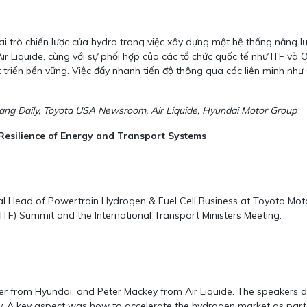
 vai trò chiến lược của hydro trong việc xây dựng một hệ thống năng
 Liquide, cùng với sự phối hợp của các tổ chức quốc tế như ITF và O
triển bền vững. Việc đẩy nhanh tiến độ thông qua các liên minh như
ng Daily, Toyota USA Newsroom, Air Liquide, Hyundai Motor Group
 Resilience of Energy and Transport Systems
cal Head of Powertrain Hydrogen & Fuel Cell Business at Toyota Mo
ITF) Summit and the International Transport Ministers Meeting.
ler from Hyundai, and Peter Mackey from Air Liquide. The speakers d
ty. A key aspect was how to accelerate the hydrogen market as part 