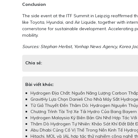
Conclusion
The side event at the ITF Summit in Leipzig reaffirmed the
like Toyota, Hyundai, and Air Liquide, together with inte
cornerstone for sustainable development. Accelerating pro
mobility.
Sources: Stephan Herbst, Yonhap News Agency, Korea Joo
Chia sẻ:
Bài viết khác:
Hydrogen Địa Chất: Nguồn Năng Lượng Carbon Thấp
GravitHy Lựa Chọn Danieli Cho Nhà Máy Sắt Hydroge
Từ Giả Thuyết Đến Thăm Dò: Hydrogen Nguyên Thủy 
Chương Trình Tài Trợ Xe Tải Hydro Của Bang Bayern
Hydrogen Malaysia Ký Biên Bản Ghi Nhớ Hợp Tác Với 
Thăm Dò Hydrogen Tự Nhiên: Khảo Sát Khí Đất Bắt 
Abu Dhabi Củng Cố Vị Thế Trong Nền Kinh Tế Hydro
Hitachi, MOL và JAL hợp tác thử nghiệm công nghệ th