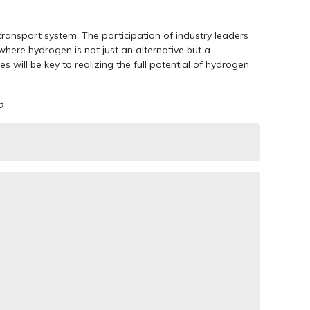
 transport system. The participation of industry leaders
where hydrogen is not just an alternative but a
will be key to realizing the full potential of hydrogen
p