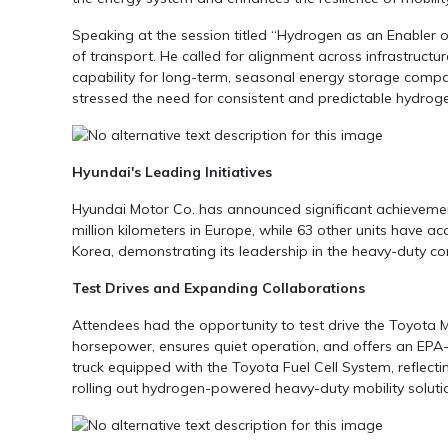
Speaking at the session titled “Hydrogen as an Enabler o
of transport. He called for alignment across infrastruct
capability for long-term, seasonal energy storage compar
stressed the need for consistent and predictable hydroge
Hyundai's Leading Initiatives
Hyundai Motor Co. has announced significant achievement
million kilometers in Europe, while 63 other units have 
Korea, demonstrating its leadership in the heavy-duty c
Test Drives and Expanding Collaborations
Attendees had the opportunity to test drive the Toyota Mira
horsepower, ensures quiet operation, and offers an EPA-e
truck equipped with the Toyota Fuel Cell System, reflecti
rolling out hydrogen-powered heavy-duty mobility soluti