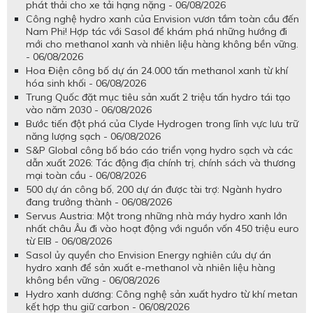
phát thải cho xe tải hạng nặng - 06/08/2026
Công nghệ hydro xanh của Envision vươn tầm toàn cầu đến
Nam Phi! Hợp tác với Sasol để khám phá những hướng đi
mới cho methanol xanh và nhiên liệu hàng không bền vững.
- 06/08/2026
Hoa Điện công bố dự án 24.000 tấn methanol xanh từ khí
hóa sinh khối - 06/08/2026
Trung Quốc đặt mục tiêu sản xuất 2 triệu tấn hydro tái tạo
vào năm 2030 - 06/08/2026
Bước tiến đột phá của Clyde Hydrogen trong lĩnh vực lưu trữ
năng lượng sạch - 06/08/2026
S&P Global công bố báo cáo triển vọng hydro sạch và các
dẫn xuất 2026: Tác động địa chính trị, chính sách và thương
mại toàn cầu - 06/08/2026
500 dự án công bố, 200 dự án được tài trợ: Ngành hydro
đang trưởng thành - 06/08/2026
Servus Austria: Một trong những nhà máy hydro xanh lớn
nhất châu Âu đi vào hoạt động với nguồn vốn 450 triệu euro
từ EIB - 06/08/2026
Sasol ủy quyền cho Envision Energy nghiên cứu dự án
hydro xanh để sản xuất e-methanol và nhiên liệu hàng
không bền vững - 06/08/2026
Hydro xanh dương: Công nghệ sản xuất hydro từ khí metan
kết hợp thu giữ carbon - 06/08/2026