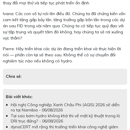
thay đổi mọi thứ và tiếp tục phát triển ổn định.
Ivana: Các con số tự nói lên điều đó. Chúng ta đã chứng kiến ​​vốn
cam kết tăng gấp bảy lần, tăng trưởng gấp bốn lần trong các dự
án sau FID trong vài năm qua. Chúng ta có tiếp tục quỹ đạo với
sự tập trung và quyết tâm đó không, hay chúng ta sẽ rơi xuống
vực thẳm?
Pierre: Hãy triển khai các dự án đang triển khai và thực hiện lời
nói — phần còn lại sẽ theo sau. Không thể có sự chuyển đổi
nghiêm túc nào nếu không có hydro.
Chia sẻ:
Bài viết khác:
Hội nghị Công nghiệp Xanh Châu Phi (AGIS) 2026 sẽ diễn
ra tại Namibia - 06/08/2026
Tại sao bơm hydro không khả thi về mặt kỹ thuật trong lò
DRI trục đứng? - 06/08/2026
dynaCERT mở rộng thị trường triển khai công nghệ giảm