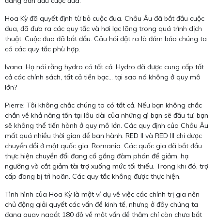
đang dẫn đầu cuộc đua.
Hoa Kỳ đã quyết định từ bỏ cuộc đua. Châu Âu đã bắt đầu cuộc
đua, đã đưa ra các quy tắc và hơi lạc lõng trong quá trình dịch
thuật. Cuộc đua đã bắt đầu. Câu hỏi đặt ra là đảm bảo chúng ta
có các quy tắc phù hợp.
Ivana: Họ nói rằng hydro có tất cả. Hydro đã được cung cấp tất
cả các chính sách, tất cả tiền bạc... tại sao nó không ở quy mô
lớn?
Pierre: Tôi không chắc chúng ta có tất cả. Nếu bạn không chắc
chắn về khả năng tồn tại lâu dài của những gì bạn sẽ đầu tư, bạn
sẽ không thể tiến hành ở quy mô lớn. Các quy định của Châu Âu
mất quá nhiều thời gian để ban hành. RED II và RED III chỉ được
chuyển đổi ở một quốc gia. Romania. Các quốc gia đã bắt đầu
thực hiện chuyển đổi đang cố gắng đàm phán để giảm, hạ
ngưỡng và cắt giảm tài trợ xuống mức tối thiểu. Trong khi đó, trợ
cấp đang bị trì hoãn. Các quy tắc không được thực hiện.
Tình hình của Hoa Kỳ là một ví dụ về việc các chính trị gia nên
chủ động giải quyết các vấn đề kinh tế, nhưng ở đây chúng ta
đang quay ngoắt 180 độ về một vấn đề thậm chí còn chưa bắt