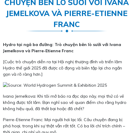
CHUYỆN BÊN LÒ SƯỞI VỚI IVANA
JEMELKOVA VÀ PIERRE-ETIENNE
FRANC
Hydro tại ngã ba đường: Trò chuyện bên lò sưởi với Ivana
Jemelkova và Pierre-Etienne Franc
[Cuộc trò chuyện diễn ra tại Hội nghị thượng đỉnh và triển lãm
Hydro thế giới 2025 đã được cô đọng và biên tập lại cho ngắn
gọn và rõ ràng hơn.]
Ivana Jemelkova: Khi tôi mở báo ra đọc dạo này, mọi thứ có vẻ
không được tốt lắm. Bạn nghĩ sao về quan điểm cho rằng hydro
không hiệu quả, đã thất bại hoặc đã chết?
Pierre-Etienne Franc: Mọi người hơi lạc lối. Câu chuyện đang bị
phá hoại, trong khi sự thật vẫn rất tốt. Có ba lời chỉ trích chính –
thời gian, chi phí và quy mô.