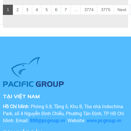
1
2
3
4
5
6
7
...
3774
3775
Next
TẠI VIỆT NAM
Hồ Chí Minh
: Phòng 5.8, Tầng 5, Khu B, Tòa nhà Indochina
Park, số 4 Nguyễn Đình Chiểu, Phường Tân Định, TP Hồ Chí
Minh. Email:
888@pcgroup.vn
. Website:
www.pcgroup.vn