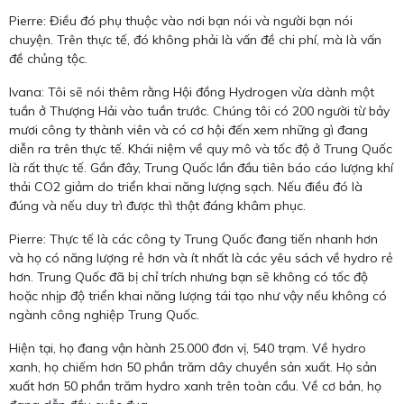
Pierre: Điều đó phụ thuộc vào nơi bạn nói và người bạn nói
chuyện. Trên thực tế, đó không phải là vấn đề chi phí, mà là vấn
đề chủng tộc.
Ivana: Tôi sẽ nói thêm rằng Hội đồng Hydrogen vừa dành một
tuần ở Thượng Hải vào tuần trước. Chúng tôi có 200 người từ bảy
mươi công ty thành viên và có cơ hội đến xem những gì đang
diễn ra trên thực tế. Khái niệm về quy mô và tốc độ ở Trung Quốc
là rất thực tế. Gần đây, Trung Quốc lần đầu tiên báo cáo lượng khí
thải CO2 giảm do triển khai năng lượng sạch. Nếu điều đó là
đúng và nếu duy trì được thì thật đáng khâm phục.
Pierre: Thực tế là các công ty Trung Quốc đang tiến nhanh hơn
và họ có năng lượng rẻ hơn và ít nhất là các yêu sách về hydro rẻ
hơn. Trung Quốc đã bị chỉ trích nhưng bạn sẽ không có tốc độ
hoặc nhịp độ triển khai năng lượng tái tạo như vậy nếu không có
ngành công nghiệp Trung Quốc.
Hiện tại, họ đang vận hành 25.000 đơn vị, 540 trạm. Về hydro
xanh, họ chiếm hơn 50 phần trăm dây chuyền sản xuất. Họ sản
xuất hơn 50 phần trăm hydro xanh trên toàn cầu. Về cơ bản, họ