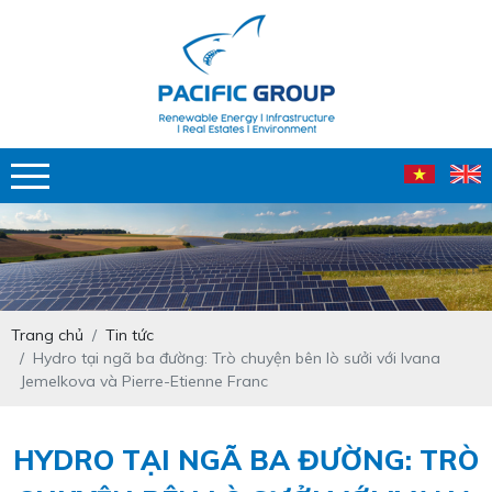
Trang chủ
Tin tức
Hydro tại ngã ba đường: Trò chuyện bên lò sưởi với Ivana
Jemelkova và Pierre-Etienne Franc
HYDRO TẠI NGÃ BA ĐƯỜNG: TRÒ