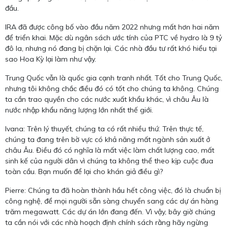
đầu.
IRA đã được công bố vào đầu năm 2022 nhưng mất hơn hai năm
để triển khai. Mặc dù ngân sách ước tính của PTC về hydro là 9 tỷ
đô la, nhưng nó đang bị chặn lại. Các nhà đầu tư rất khó hiểu tại
sao Hoa Kỳ lại làm như vậy.
Trung Quốc vẫn là quốc gia cạnh tranh nhất. Tốt cho Trung Quốc,
nhưng tôi không chắc điều đó có tốt cho chúng ta không. Chúng
ta cần trao quyền cho các nước xuất khẩu khác, vì châu Âu là
nước nhập khẩu năng lượng lớn nhất thế giới.
Ivana: Trên lý thuyết, chúng ta có rất nhiều thứ. Trên thực tế,
chúng ta đang trên bờ vực có khả năng mất ngành sản xuất ở
châu Âu. Điều đó có nghĩa là mất việc làm chất lượng cao, mất
sinh kế của người dân vì chúng ta không thể theo kịp cuộc đua
toàn cầu. Bạn muốn để lại cho khán giả điều gì?
Pierre: Chúng ta đã hoàn thành hầu hết công việc, đó là chuẩn bị
công nghệ, để mọi người sẵn sàng chuyển sang các dự án hàng
trăm megawatt. Các dự án lớn đang đến. Vì vậy, bây giờ chúng
ta cần nói với các nhà hoạch định chính sách rằng hãy ngừng