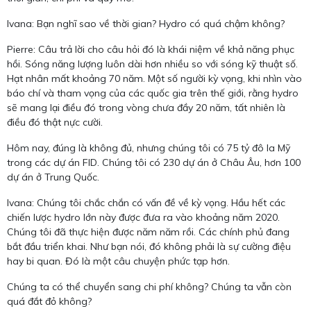
Ivana: Bạn nghĩ sao về thời gian? Hydro có quá chậm không?
Pierre: Câu trả lời cho câu hỏi đó là khái niệm về khả năng phục
hồi. Sóng năng lượng luôn dài hơn nhiều so với sóng kỹ thuật số.
Hạt nhân mất khoảng 70 năm. Một số người kỳ vọng, khi nhìn vào
báo chí và tham vọng của các quốc gia trên thế giới, rằng hydro
sẽ mang lại điều đó trong vòng chưa đầy 20 năm, tất nhiên là
điều đó thật nực cười.
Hôm nay, đúng là không đủ, nhưng chúng tôi có 75 tỷ đô la Mỹ
trong các dự án FID. Chúng tôi có 230 dự án ở Châu Âu, hơn 100
dự án ở Trung Quốc.
Ivana: Chúng tôi chắc chắn có vấn đề về kỳ vọng. Hầu hết các
chiến lược hydro lớn này được đưa ra vào khoảng năm 2020.
Chúng tôi đã thực hiện được năm năm rồi. Các chính phủ đang
bắt đầu triển khai. Như bạn nói, đó không phải là sự cường điệu
hay bi quan. Đó là một câu chuyện phức tạp hơn.
Chúng ta có thể chuyển sang chi phí không? Chúng ta vẫn còn
quá đắt đỏ không?