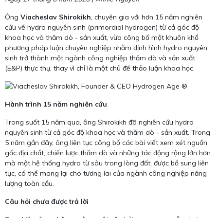
Ông
Viacheslav Shirokikh
, chuyên gia với hơn 15 năm nghiên
cứu về hydro nguyên sinh (primordial hydrogen) từ cả góc độ
khoa học và thăm dò - sản xuất, vừa công bố một khuôn khổ
phương pháp luận chuyên nghiệp nhằm định hình hydro nguyên
sinh trở thành một ngành công nghiệp thăm dò và sản xuất
(E&P) thực thụ, thay vì chỉ là một chủ đề thảo luận khoa học.
Hành trình 15 năm nghiên cứu
Trong suốt 15 năm qua, ông Shirokikh đã nghiên cứu hydro
nguyên sinh từ cả góc độ khoa học và thăm dò - sản xuất. Trong
5 năm gần đây, ông liên tục công bố các bài viết xem xét nguồn
gốc địa chất, chiến lược thăm dò và những tác động rộng lớn hơn
mà một hệ thống hydro từ sâu trong lòng đất, được bổ sung liên
tục, có thể mang lại cho tương lai của ngành công nghiệp năng
lượng toàn cầu.
Câu hỏi chưa được trả lời