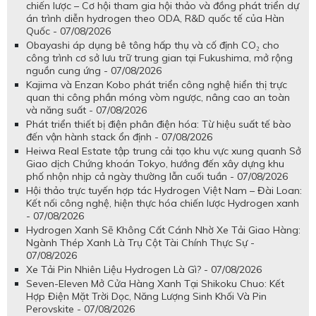
chiến lược – Cơ hội tham gia hội thảo và đồng phát triển dự
án trình diễn hydrogen theo ODA, R&D quốc tế của Hàn
Quốc - 07/08/2026
Obayashi áp dụng bê tông hấp thụ và cố định CO₂ cho
công trình cơ sở lưu trữ trung gian tại Fukushima, mở rộng
nguồn cung ứng - 07/08/2026
Kajima và Enzan Kobo phát triển công nghệ hiển thị trực
quan thi công phần móng vòm ngược, nâng cao an toàn
và năng suất - 07/08/2026
Phát triển thiết bị điện phân điện hóa: Từ hiệu suất tế bào
đến vận hành stack ổn định - 07/08/2026
Heiwa Real Estate tập trung cải tạo khu vực xung quanh Sở
Giao dịch Chứng khoán Tokyo, hướng đến xây dựng khu
phố nhộn nhịp cả ngày thường lẫn cuối tuần - 07/08/2026
Hội thảo trực tuyến hợp tác Hydrogen Việt Nam – Đài Loan:
Kết nối công nghệ, hiện thực hóa chiến lược Hydrogen xanh
- 07/08/2026
Hydrogen Xanh Sẽ Không Cất Cánh Nhờ Xe Tải Giao Hàng:
Ngành Thép Xanh Là Trụ Cột Tài Chính Thực Sự -
07/08/2026
Xe Tải Pin Nhiên Liệu Hydrogen Là Gì? - 07/08/2026
Seven-Eleven Mở Cửa Hàng Xanh Tại Shikoku Chuo: Kết
Hợp Điện Mặt Trời Dọc, Năng Lượng Sinh Khối Và Pin
Perovskite - 07/08/2026