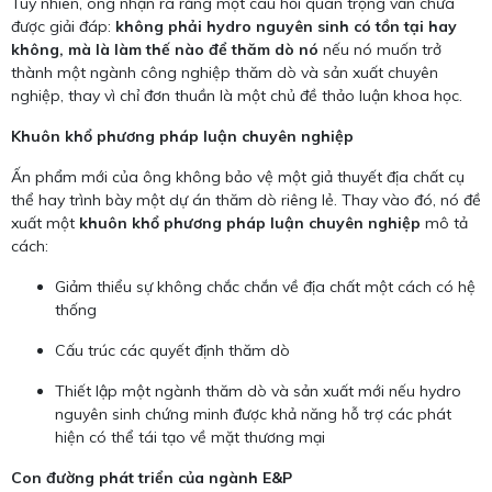
Tuy nhiên, ông nhận ra rằng một câu hỏi quan trọng vẫn chưa
được giải đáp:
không phải hydro nguyên sinh có tồn tại hay
không, mà là làm thế nào để thăm dò nó
nếu nó muốn trở
thành một ngành công nghiệp thăm dò và sản xuất chuyên
nghiệp, thay vì chỉ đơn thuần là một chủ đề thảo luận khoa học.
Khuôn khổ phương pháp luận chuyên nghiệp
Ấn phẩm mới của ông không bảo vệ một giả thuyết địa chất cụ
thể hay trình bày một dự án thăm dò riêng lẻ. Thay vào đó, nó đề
xuất một
khuôn khổ phương pháp luận chuyên nghiệp
mô tả
cách:
Giảm thiểu sự không chắc chắn về địa chất một cách có hệ
thống
Cấu trúc các quyết định thăm dò
Thiết lập một ngành thăm dò và sản xuất mới nếu hydro
nguyên sinh chứng minh được khả năng hỗ trợ các phát
hiện có thể tái tạo về mặt thương mại
Con đường phát triển của ngành E&P