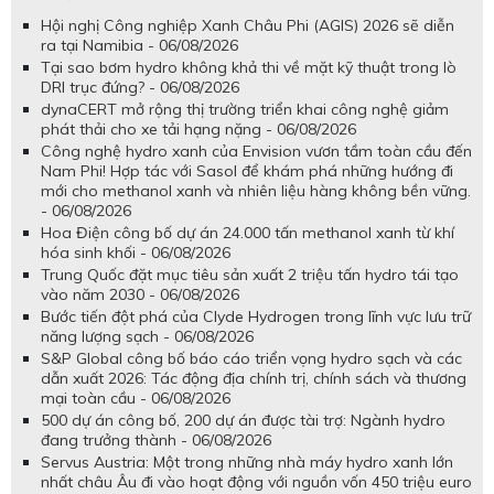
Hội nghị Công nghiệp Xanh Châu Phi (AGIS) 2026 sẽ diễn
ra tại Namibia - 06/08/2026
Tại sao bơm hydro không khả thi về mặt kỹ thuật trong lò
DRI trục đứng? - 06/08/2026
dynaCERT mở rộng thị trường triển khai công nghệ giảm
phát thải cho xe tải hạng nặng - 06/08/2026
Công nghệ hydro xanh của Envision vươn tầm toàn cầu đến
Nam Phi! Hợp tác với Sasol để khám phá những hướng đi
mới cho methanol xanh và nhiên liệu hàng không bền vững.
- 06/08/2026
Hoa Điện công bố dự án 24.000 tấn methanol xanh từ khí
hóa sinh khối - 06/08/2026
Trung Quốc đặt mục tiêu sản xuất 2 triệu tấn hydro tái tạo
vào năm 2030 - 06/08/2026
Bước tiến đột phá của Clyde Hydrogen trong lĩnh vực lưu trữ
năng lượng sạch - 06/08/2026
S&P Global công bố báo cáo triển vọng hydro sạch và các
dẫn xuất 2026: Tác động địa chính trị, chính sách và thương
mại toàn cầu - 06/08/2026
500 dự án công bố, 200 dự án được tài trợ: Ngành hydro
đang trưởng thành - 06/08/2026
Servus Austria: Một trong những nhà máy hydro xanh lớn
nhất châu Âu đi vào hoạt động với nguồn vốn 450 triệu euro