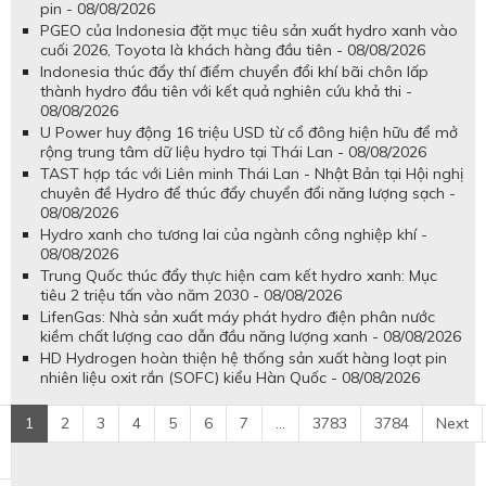
pin - 08/08/2026
PGEO của Indonesia đặt mục tiêu sản xuất hydro xanh vào
cuối 2026, Toyota là khách hàng đầu tiên - 08/08/2026
Indonesia thúc đẩy thí điểm chuyển đổi khí bãi chôn lấp
thành hydro đầu tiên với kết quả nghiên cứu khả thi -
08/08/2026
U Power huy động 16 triệu USD từ cổ đông hiện hữu để mở
rộng trung tâm dữ liệu hydro tại Thái Lan - 08/08/2026
TAST hợp tác với Liên minh Thái Lan - Nhật Bản tại Hội nghị
chuyên đề Hydro để thúc đẩy chuyển đổi năng lượng sạch -
08/08/2026
Hydro xanh cho tương lai của ngành công nghiệp khí -
08/08/2026
Trung Quốc thúc đẩy thực hiện cam kết hydro xanh: Mục
tiêu 2 triệu tấn vào năm 2030 - 08/08/2026
LifenGas: Nhà sản xuất máy phát hydro điện phân nước
kiềm chất lượng cao dẫn đầu năng lượng xanh - 08/08/2026
HD Hydrogen hoàn thiện hệ thống sản xuất hàng loạt pin
nhiên liệu oxit rắn (SOFC) kiểu Hàn Quốc - 08/08/2026
1
2
3
4
5
6
7
...
3783
3784
Next