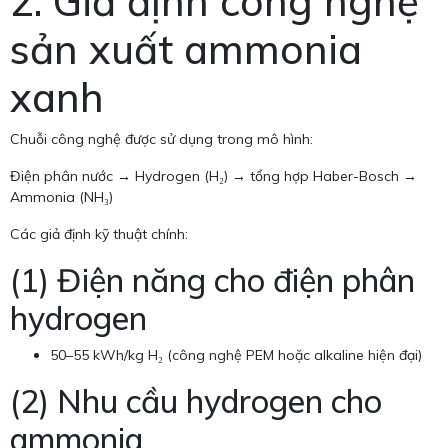
2. Giả định công nghệ
sản xuất ammonia
xanh
Chuỗi công nghệ được sử dụng trong mô hình:
Điện phân nước → Hydrogen (H₂) → tổng hợp Haber-Bosch →
Ammonia (NH₃)
Các giả định kỹ thuật chính:
(1) Điện năng cho điện phân
hydrogen
50–55 kWh/kg H₂ (công nghệ PEM hoặc alkaline hiện đại)
(2) Nhu cầu hydrogen cho
ammonia