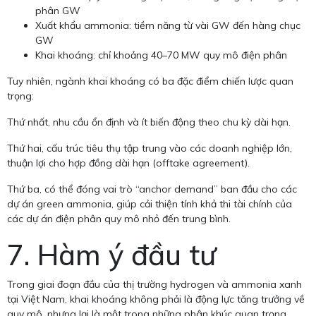
phân GW
Xuất khẩu ammonia: tiềm năng từ vài GW đến hàng chục
GW
Khai khoáng: chỉ khoảng 40–70 MW quy mô điện phân
Tuy nhiên, ngành khai khoáng có ba đặc điểm chiến lược quan
trọng:
Thứ nhất, nhu cầu ổn định và ít biến động theo chu kỳ dài hạn.
Thứ hai, cấu trúc tiêu thụ tập trung vào các doanh nghiệp lớn,
thuận lợi cho hợp đồng dài hạn (offtake agreement).
Thứ ba, có thể đóng vai trò “anchor demand” ban đầu cho các
dự án green ammonia, giúp cải thiện tính khả thi tài chính của
các dự án điện phân quy mô nhỏ đến trung bình.
7. Hàm ý đầu tư
Trong giai đoạn đầu của thị trường hydrogen và ammonia xanh
tại Việt Nam, khai khoáng không phải là động lực tăng trưởng về
quy mô, nhưng lại là một trong những phân khúc quan trọng