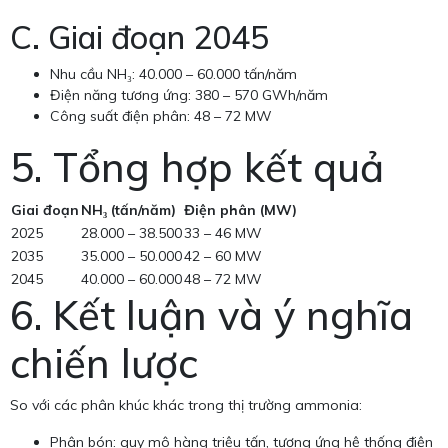
C. Giai đoạn 2045
Nhu cầu NH₃: 40.000 – 60.000 tấn/năm
Điện năng tương ứng: 380 – 570 GWh/năm
Công suất điện phân: 48 – 72 MW
5. Tổng hợp kết quả
Giai đoạn
NH₃ (tấn/năm)
Điện phân (MW)
2025
28.000 – 38.500
33 – 46 MW
2035
35.000 – 50.000
42 – 60 MW
2045
40.000 – 60.000
48 – 72 MW
6. Kết luận và ý nghĩa
chiến lược
So với các phân khúc khác trong thị trường ammonia:
Phân bón: quy mô hàng triệu tấn, tương ứng hệ thống điện