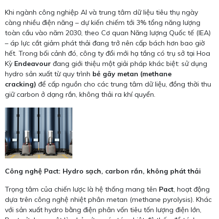
Khi ngành công nghiệp AI và trung tâm dữ liệu tiêu thụ ngày
càng nhiều điện năng – dự kiến chiếm tới 3% tổng năng lượng
toàn cầu vào năm 2030, theo Cơ quan Năng lượng Quốc tế (IEA)
– áp lực cắt giảm phát thải đang trở nên cấp bách hơn bao giờ
hết. Trong bối cảnh đó, công ty đổi mới hạ tầng có trụ sở tại Hoa
Kỳ
Endeavour
đang giới thiệu một giải pháp khác biệt: sử dụng
hydro sản xuất từ quy trình
bẻ gãy metan (methane
cracking)
để cấp nguồn cho các trung tâm dữ liệu, đồng thời thu
giữ carbon ở dạng rắn, không thải ra khí quyển.
Công nghệ Pact: Hydro sạch, carbon rắn, không phát thải
Trọng tâm của chiến lược là hệ thống mang tên
Pact
, hoạt động
dựa trên công nghệ nhiệt phân metan (methane pyrolysis). Khác
với sản xuất hydro bằng điện phân vốn tiêu tốn lượng điện lớn,