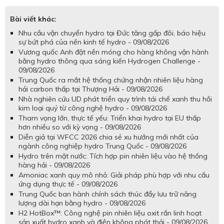
Bài viết khác:
Nhu cầu vận chuyển hydro tại Đức tăng gấp đôi, báo hiệu
sự bứt phá của nền kinh tế hydro - 09/08/2026
Vương quốc Anh đặt nền móng cho hàng không vận hành
bằng hydro thông qua sáng kiến Hydrogen Challenge -
09/08/2026
Trung Quốc ra mắt hệ thống chứng nhận nhiên liệu hàng
hải carbon thấp tại Thượng Hải - 09/08/2026
Nhà nghiên cứu UD phát triển quy trình tái chế xanh thu hồi
kim loại quý từ công nghệ hydro - 09/08/2026
Tham vọng lớn, thực tế yếu: Triển khai hydro tại EU thấp
hơn nhiều so với kỳ vọng - 09/08/2026
Diễn giả tại WFCC 2026 chia sẻ xu hướng mới nhất của
ngành công nghiệp hydro Trung Quốc - 09/08/2026
Hydro trên mặt nước: Tích hợp pin nhiên liệu vào hệ thống
hàng hải - 09/08/2026
Amoniac xanh quy mô nhỏ: Giải pháp phù hợp với nhu cầu
ứng dụng thực tế - 09/08/2026
Trung Quốc ban hành chính sách thúc đẩy lưu trữ năng
lượng dài hạn bằng hydro - 09/08/2026
H2 HotBox™: Công nghệ pin nhiên liệu oxit rắn linh hoạt
sản xuất hydro xanh và điện không phát thải - 09/08/2026