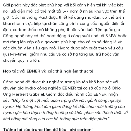
Giải pháp này đặc biệt phù hợp với bối cảnh hiện tại khi việc kết
nối lưới điện mới có thể mất tới 5-7 năm ở nhiều khu vực trên thế
giới. Các hệ thống Pact được thiết kế dạng mô-đun, có thể triển
khai nhanh trực tiếp tại chân công trình, cung cấp nguồn điện ổn
định, carbon thấp mà không phụ thuộc vào lưới điện quốc gia.
Công nghệ này có thể hoạt động ở công suất nhỏ tới 5 MW hoặc
mở rộng lên cấp độ gigawatt, phù hợp cho cả cơ sở riêng lẻ và
các khuôn viên siêu quy mô. Hydro được sản xuất theo yêu cầu
(just-in-time), giảm nhu cầu về cơ sở hạ tầng lưu trữ hoặc vận
chuyển quy mô lớn.
Hợp tác với EBNER và các thử nghiệm thực tế
Công nghệ đã được thử nghiệm trong khuôn khổ hợp tác với
chuyên gia hydro công nghiệp
EBNER
tại cơ sở của họ ở Ohio.
Ông
Herbert Gabriel
, Giám đốc điều hành của EBNER, nhận
xét:
“Đây là một cột mốc quan trọng đối với ngành công nghiệp
hydro. Hệ thống Pact làm giảm đáng kể dấu chân môi trường của
hydro gốc hóa thạch thông thường và khắc phục các thách thức về
khả năng mở rộng của các hệ thống dựa trên điện phân.”
Tương lai của trung tâm dữ liệu “phi carbon”