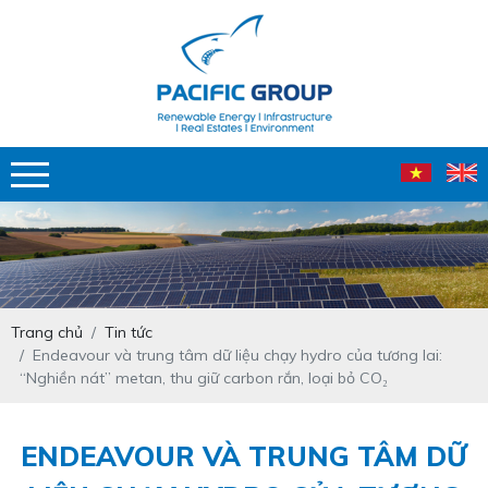
Trang chủ
Tin tức
Endeavour và trung tâm dữ liệu chạy hydro của tương lai:
“Nghiền nát” metan, thu giữ carbon rắn, loại bỏ CO₂
ENDEAVOUR VÀ TRUNG TÂM DỮ