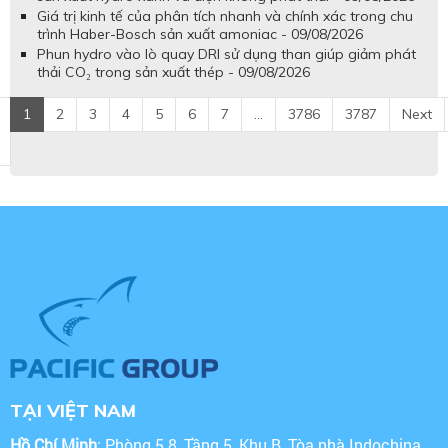
Giá trị kinh tế của phân tích nhanh và chính xác trong chu
trình Haber-Bosch sản xuất amoniac - 09/08/2026
Phun hydro vào lò quay DRI sử dụng than giúp giảm phát
thải CO₂ trong sản xuất thép - 09/08/2026
1
2
3
4
5
6
7
...
3786
3787
Next
TẠI VIỆT NAM
Hồ Chí Minh
: Phòng 5.8, Tầng 5, Khu B, Tòa nhà Indochina