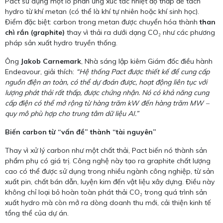
Pact sử dụng một lò phản ứng xúc tác nhiệt độ thấp để tách
hydro từ khí metan (có thể là khí tự nhiên hoặc khí sinh học).
Điểm đặc biệt: carbon trong metan được chuyển hóa thành
than
chì rắn (graphite)
thay vì thải ra dưới dạng CO₂ như các phương
pháp sản xuất hydro truyền thống.
Ông
Jakob Carnemark
, Nhà sáng lập kiêm Giám đốc điều hành
Endeavour, giải thích:
“Hệ thống Pact được thiết kế để cung cấp
nguồn điện an toàn, có thể dự đoán được, hoạt động liên tục với
lượng phát thải rất thấp, được chứng nhận. Nó có khả năng cung
cấp điện có thể mở rộng từ hàng trăm kW đến hàng trăm MW –
quy mô phù hợp cho trung tâm dữ liệu AI.”
Biến carbon từ “vấn đề” thành “tài nguyên”
Thay vì xử lý carbon như một chất thải, Pact biến nó thành sản
phẩm phụ có giá trị. Công nghệ này tạo ra graphite chất lượng
cao có thể được sử dụng trong nhiều ngành công nghiệp, từ sản
xuất pin, chất bán dẫn, luyện kim đến vật liệu xây dựng. Điều này
không chỉ loại bỏ hoàn toàn phát thải CO₂ trong quá trình sản
xuất hydro mà còn mở ra dòng doanh thu mới, cải thiện kinh tế
tổng thể của dự án.