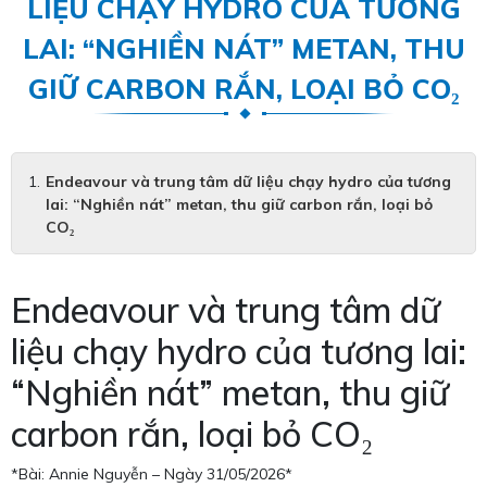
LIỆU CHẠY HYDRO CỦA TƯƠNG
LAI: “NGHIỀN NÁT” METAN, THU
GIỮ CARBON RẮN, LOẠI BỎ CO₂
Endeavour và trung tâm dữ liệu chạy hydro của tương
lai: “Nghiền nát” metan, thu giữ carbon rắn, loại bỏ
CO₂
Endeavour và trung tâm dữ
liệu chạy hydro của tương lai:
“Nghiền nát” metan, thu giữ
carbon rắn, loại bỏ CO₂
*Bài: Annie Nguyễn – Ngày 31/05/2026*