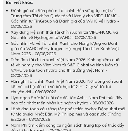
Bài viết khác:
Đánh giá các Sản phẩm Tài chính Bền vững tại một số
Trung tâm Tài chính Quốc tế và Hàm ý cho VIFC-HCMC –
Góc nhìn từ FiinGroup và Đánh giá của VAHC về Hydro -
08/08/2026
Xây dựng Hệ sinh thái Tài chính Xanh tại VIFC-HCMC và
Góc nhìn về Hydrogen từ VAHC - 08/08/2026
Góc nhìn IFC về Tài chính Xanh cho Năng lượng và Đánh
giá của VAHC về Hydrogen, Hội nghị Tài chính Xanh Việt
Nam 2026 - 08/08/2026
Diễn đàn tài chính xanh Việt Nam 2026: Kinh nghiệm quốc
tế và hàm ý cho Việt Nam từ S&P Global và bình luận từ
VAHC về bài toán hydro cho thị trường Việt Nam -
08/08/2026
Hội nghị Tài chính Xanh Việt Nam 2026: Nơi dòng vốn xanh
kết nối cơ hội đầu tư và bài học từ GIFT City về tài trợ
chuyển đổi - 08/08/2026
Hydrogen Safe kết nối các đối tác Anh - Nam Phi thúc đẩy
hợp tác phát triển nhân lực ngành hydro - 08/08/2026
Lãnh đạo toàn cầu tăng tốc phát triển hydro: Động thái mới
từ Malaysia, Nhật Bản, Mỹ, Philippines và các nước (Tháng
8/2026) - 08/08/2026
Nam Phi tìm kiếm công cụ ngân sách trung lập để thúc đẩy
đầu tư hydro xanh - 08/08/2026