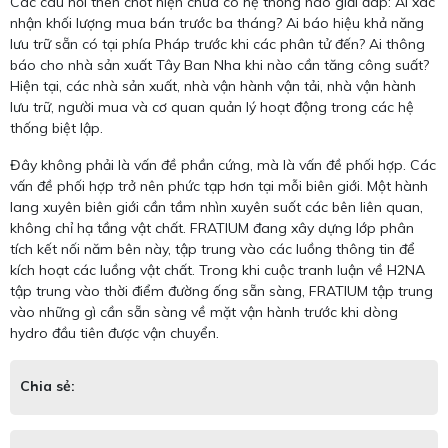
Các câu hỏi then chốt hiện chưa có hệ thống nào giải đáp: Ai xác
nhận khối lượng mua bán trước ba tháng? Ai báo hiệu khả năng
lưu trữ sẵn có tại phía Pháp trước khi các phân tử đến? Ai thông
báo cho nhà sản xuất Tây Ban Nha khi nào cần tăng công suất?
Hiện tại, các nhà sản xuất, nhà vận hành vận tải, nhà vận hành
lưu trữ, người mua và cơ quan quản lý hoạt động trong các hệ
thống biệt lập.
Đây không phải là vấn đề phần cứng, mà là vấn đề phối hợp. Các
vấn đề phối hợp trở nên phức tạp hơn tại mỗi biên giới. Một hành
lang xuyên biên giới cần tầm nhìn xuyên suốt các bên liên quan,
không chỉ hạ tầng vật chất. FRATIUM đang xây dựng lớp phân
tích kết nối năm bên này, tập trung vào các luồng thông tin để
kích hoạt các luồng vật chất. Trong khi cuộc tranh luận về H2NA
tập trung vào thời điểm đường ống sẵn sàng, FRATIUM tập trung
vào những gì cần sẵn sàng về mặt vận hành trước khi dòng
hydro đầu tiên được vận chuyển.
Chia sẻ: