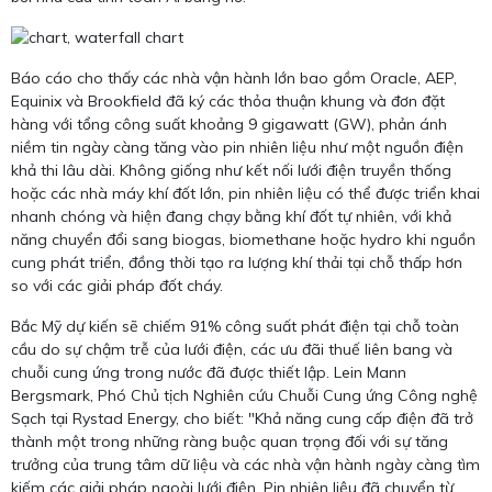
Báo cáo cho thấy các nhà vận hành lớn bao gồm Oracle, AEP,
Equinix và Brookfield đã ký các thỏa thuận khung và đơn đặt
hàng với tổng công suất khoảng 9 gigawatt (GW), phản ánh
niềm tin ngày càng tăng vào pin nhiên liệu như một nguồn điện
khả thi lâu dài. Không giống như kết nối lưới điện truyền thống
hoặc các nhà máy khí đốt lớn, pin nhiên liệu có thể được triển khai
nhanh chóng và hiện đang chạy bằng khí đốt tự nhiên, với khả
năng chuyển đổi sang biogas, biomethane hoặc hydro khi nguồn
cung phát triển, đồng thời tạo ra lượng khí thải tại chỗ thấp hơn
so với các giải pháp đốt cháy.
Bắc Mỹ dự kiến sẽ chiếm 91% công suất phát điện tại chỗ toàn
cầu do sự chậm trễ của lưới điện, các ưu đãi thuế liên bang và
chuỗi cung ứng trong nước đã được thiết lập. Lein Mann
Bergsmark, Phó Chủ tịch Nghiên cứu Chuỗi Cung ứng Công nghệ
Sạch tại Rystad Energy, cho biết: "Khả năng cung cấp điện đã trở
thành một trong những ràng buộc quan trọng đối với sự tăng
trưởng của trung tâm dữ liệu và các nhà vận hành ngày càng tìm
kiếm các giải pháp ngoài lưới điện. Pin nhiên liệu đã chuyển từ