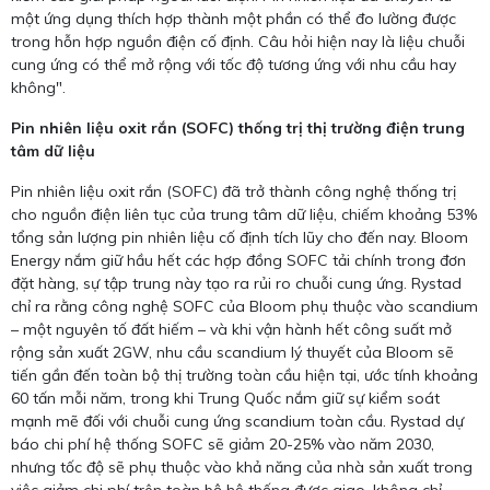
một ứng dụng thích hợp thành một phần có thể đo lường được
trong hỗn hợp nguồn điện cố định. Câu hỏi hiện nay là liệu chuỗi
cung ứng có thể mở rộng với tốc độ tương ứng với nhu cầu hay
không".
Pin nhiên liệu oxit rắn (SOFC) thống trị thị trường điện trung
tâm dữ liệu
Pin nhiên liệu oxit rắn (SOFC) đã trở thành công nghệ thống trị
cho nguồn điện liên tục của trung tâm dữ liệu, chiếm khoảng 53%
tổng sản lượng pin nhiên liệu cố định tích lũy cho đến nay. Bloom
Energy nắm giữ hầu hết các hợp đồng SOFC tải chính trong đơn
đặt hàng, sự tập trung này tạo ra rủi ro chuỗi cung ứng. Rystad
chỉ ra rằng công nghệ SOFC của Bloom phụ thuộc vào scandium
– một nguyên tố đất hiếm – và khi vận hành hết công suất mở
rộng sản xuất 2GW, nhu cầu scandium lý thuyết của Bloom sẽ
tiến gần đến toàn bộ thị trường toàn cầu hiện tại, ước tính khoảng
60 tấn mỗi năm, trong khi Trung Quốc nắm giữ sự kiểm soát
mạnh mẽ đối với chuỗi cung ứng scandium toàn cầu. Rystad dự
báo chi phí hệ thống SOFC sẽ giảm 20-25% vào năm 2030,
nhưng tốc độ sẽ phụ thuộc vào khả năng của nhà sản xuất trong