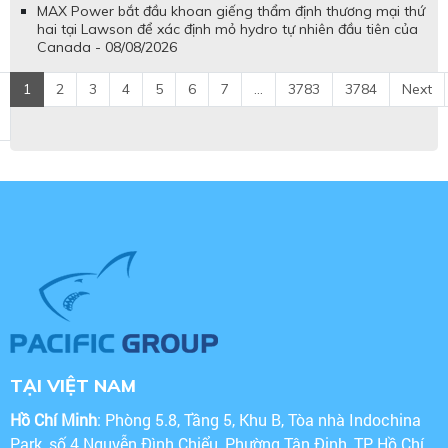
MAX Power bắt đầu khoan giếng thẩm định thương mại thứ
hai tại Lawson để xác định mỏ hydro tự nhiên đầu tiên của
Canada - 08/08/2026
1
2
3
4
5
6
7
...
3783
3784
Next
TẠI VIỆT NAM
Hồ Chí Minh
: Phòng 5.8, Tầng 5, Khu B, Tòa nhà Indochina
Park, số 4 Nguyễn Đình Chiểu, Phường Tân Định, TP Hồ Chí