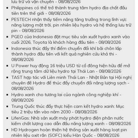
lưu trữ và vận chuyển - 08/08/2026
Philippines có thể trở thành trung tâm hydro địa chất đầu
tiên trên thế giới - 08/08/2026
PESTECH nhận thấy tiềm năng tăng trưởng trong lĩnh vực
năng lượng mặt trời, pin nhiên liệu hydro và hệ thống lưu trữ
pin - 08/08/2026
PGEO của Indonesia đặt mục tiêu sản xuất hydro xanh vào
cuối 2026, Toyota là khách hàng đầu tiên - 08/08/2026
Indonesia thúc đẩy thí điểm chuyển đổi khí bãi chôn lấp
thành hydro đầu tiên với kết quả nghiên cứu khả thi -
08/08/2026
U Power huy động 16 triệu USD từ cổ đông hiện hữu để mở
rộng trung tâm dữ liệu hydro tại Thái Lan - 08/08/2026
TAST hợp tác với Liên minh Thái Lan - Nhật Bản tại Hội nghị
chuyên đề Hydro để thúc đẩy chuyển đổi năng lượng sạch -
08/08/2026
Hydro xanh cho tương lai của ngành công nghiệp khí -
08/08/2026
Trung Quốc thúc đẩy thực hiện cam kết hydro xanh: Mục
tiêu 2 triệu tấn vào năm 2030 - 08/08/2026
LifenGas: Nhà sản xuất máy phát hydro điện phân nước
kiềm chất lượng cao dẫn đầu năng lượng xanh - 08/08/2026
HD Hydrogen hoàn thiện hệ thống sản xuất hàng loạt pin
nhiên liệu oxit rắn (SOFC) kiểu Hàn Quốc - 08/08/2026