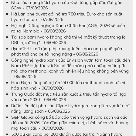
Nhu cầu mạng lưới hydro của Đức tăng gấp đôi, đạt gần
6GW - 07/08/2026
Hà Lan phê duyệt gói hỗ trợ 780 triệu Euro cho sản xuất
hydro tái tạo - 07/08/2026
Hội nghị Công nghiệp Xanh Châu Phi (AGIS) 2026 sẽ diễn
ra tại Namibia - 06/08/2026
Tại sao bơm hydro không khả thi về mặt kỹ thuật trong lò
DRI trục đứng? - 06/08/2026
dynaCERT mở rộng thị trường triển khai công nghệ giảm
phát thải cho xe tải hạng nặng - 06/08/2026
Công nghệ hydro xanh của Envision vươn tầm toàn cầu đến
Nam Phi! Hợp tác với Sasol để khám phá những hướng đi
mới cho methanol xanh và nhiên liệu hàng không bền vững.
- 06/08/2026
Hoa Điện công bố dự án 24.000 tấn methanol xanh từ khí
hóa sinh khối - 06/08/2026
Trung Quốc đặt mục tiêu sản xuất 2 triệu tấn hydro tái tạo
vào năm 2030 - 06/08/2026
Bước tiến đột phá của Clyde Hydrogen trong lĩnh vực lưu trữ
năng lượng sạch - 06/08/2026
S&P Global công bố báo cáo triển vọng hydro sạch và các
dẫn xuất 2026: Tác động địa chính trị, chính sách và thương
mại toàn cầu - 06/08/2026
500 dự án công bố, 200 dự án được tài trợ: Ngành hydro