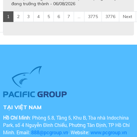
đang trưởng thành - 06/08/2026
1
2
3
4
5
6
7
...
3775
3776
Next
TẠI VIỆT NAM
Hồ Chí Minh
: Phòng 5.8, Tầng 5, Khu B, Tòa nhà Indochina
Park, số 4 Nguyễn Đình Chiểu, Phường Tân Định, TP Hồ Chí
Minh. Email:
888@pcgroup.vn
. Website:
www.pcgroup.vn