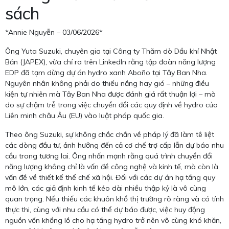
sách
*Annie Nguyễn – 03/06/2026*
Ông Yuta Suzuki, chuyên gia tại Công ty Thăm dò Dầu khí Nhật
Bản (JAPEX), vừa chỉ ra trên LinkedIn rằng tập đoàn năng lượng
EDP đã tạm dừng dự án hydro xanh Aboño tại Tây Ban Nha.
Nguyên nhân không phải do thiếu nắng hay gió – những điều
kiện tự nhiên mà Tây Ban Nha được đánh giá rất thuận lợi – mà
do sự chậm trễ trong việc chuyển đổi các quy định về hydro của
Liên minh châu Âu (EU) vào luật pháp quốc gia.
Theo ông Suzuki, sự không chắc chắn về pháp lý đã làm tê liệt
các dòng đầu tư, ảnh hưởng đến cả cơ chế trợ cấp lẫn dự báo nhu
cầu trong tương lai. Ông nhấn mạnh rằng quá trình chuyển đổi
năng lượng không chỉ là vấn đề công nghệ và kinh tế, mà còn là
vấn đề về thiết kế thể chế xã hội. Đối với các dự án hạ tầng quy
mô lớn, các giả định kinh tế kéo dài nhiều thập kỷ là vô cùng
quan trọng. Nếu thiếu các khuôn khổ thị trường rõ ràng và có tính
thực thi, cùng với nhu cầu có thể dự báo được, việc huy động
nguồn vốn khổng lồ cho hạ tầng hydro trở nên vô cùng khó khăn,