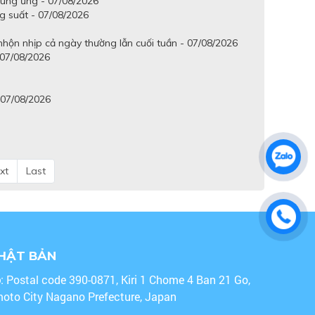
cung ứng - 07/08/2026
g suất - 07/08/2026
hộn nhịp cả ngày thường lẫn cuối tuần - 07/08/2026
 07/08/2026
 07/08/2026
xt
Last
NHẬT BẢN
o
: Postal code 390-0871, Kiri 1 Chome 4 Ban 21 Go,
oto City Nagano Prefecture, Japan