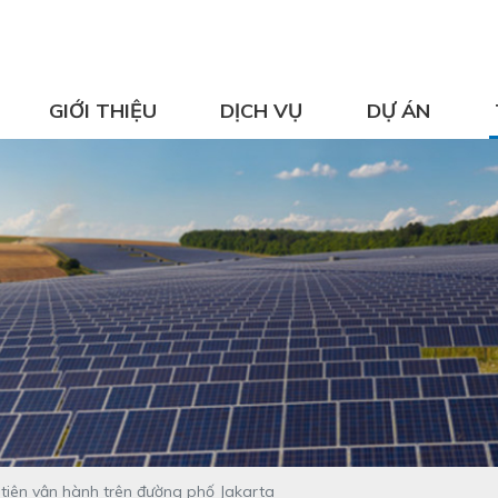
GIỚI THIỆU
DỊCH VỤ
DỰ ÁN
 tiên vận hành trên đường phố Jakarta