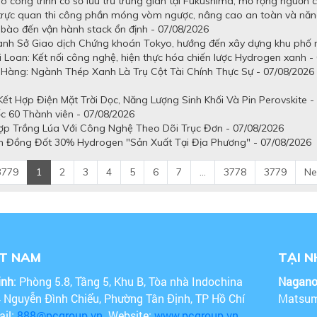
 công trình cơ sở lưu trữ trung gian tại Fukushima, mở rộng nguồn 
 trực quan thi công phần móng vòm ngược, nâng cao an toàn và năn
tế bào đến vận hành stack ổn định - 07/08/2026
uanh Sở Giao dịch Chứng khoán Tokyo, hướng đến xây dựng khu phố n
 Loan: Kết nối công nghệ, hiện thực hóa chiến lược Hydrogen xanh -
Hàng: Ngành Thép Xanh Là Trụ Cột Tài Chính Thực Sự - 07/08/2026
t Hợp Điện Mặt Trời Dọc, Năng Lượng Sinh Khối Và Pin Perovskite -
c 60 Thành viên - 07/08/2026
ợp Trồng Lúa Với Công Nghệ Theo Dõi Trục Đơn - 07/08/2026
n Đồng Đốt 30% Hydrogen "Sản Xuất Tại Địa Phương" - 07/08/2026
3779
1
2
3
4
5
6
7
...
3778
3779
Ne
ỆT NAM
TẠI 
inh
: Phòng 5.8, Tầng 5, Khu B, Tòa nhà Indochina
Nagan
4 Nguyễn Đình Chiểu, Phường Tân Định, TP Hồ Chí
Matsum
ail:
888@pcgroup.vn
. Website:
www.pcgroup.vn