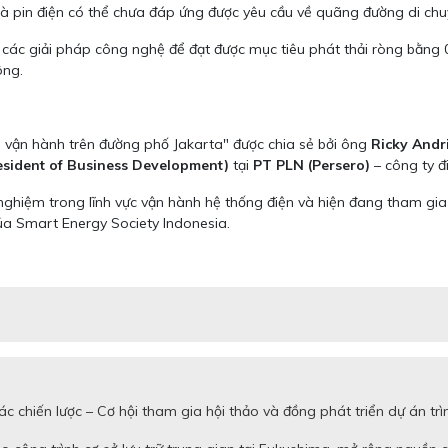
à pin điện có thể chưa đáp ứng được yêu cầu về quãng đường di chu
các giải pháp công nghệ để đạt được mục tiêu phát thải ròng bằng 0
ông.
 vận hành trên đường phố Jakarta" được chia sẻ bởi ông
Ricky Andr
resident of Business Development)
tại
PT PLN (Persero)
– công ty đ
nghiệm trong lĩnh vực vận hành hệ thống điện và hiện đang tham gia s
của Smart Energy Society Indonesia.
c chiến lược – Cơ hội tham gia hội thảo và đồng phát triển dự án 