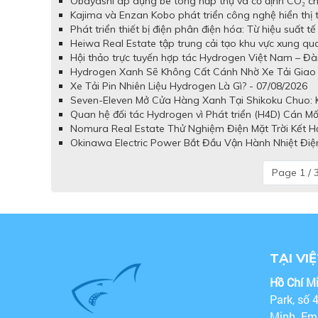
Obayashi áp dụng bê tông hấp thụ và cố định CO₂ cho
Kajima và Enzan Kobo phát triển công nghệ hiển thị
Phát triển thiết bị điện phân điện hóa: Từ hiệu suất 
Heiwa Real Estate tập trung cải tạo khu vực xung q
Hội thảo trực tuyến hợp tác Hydrogen Việt Nam – Đài
Hydrogen Xanh Sẽ Không Cất Cánh Nhờ Xe Tải Giao 
Xe Tải Pin Nhiên Liệu Hydrogen Là Gì? - 07/08/2026
Seven-Eleven Mở Cửa Hàng Xanh Tại Shikoku Chuo: Kế
Quan hệ đối tác Hydrogen vì Phát triển (H4D) Cán Mố
Nomura Real Estate Thử Nghiệm Điện Mặt Trời Kết H
Okinawa Electric Power Bắt Đầu Vận Hành Nhiệt Điệ
Page 1 / 
TẠI VI
Hồ Chí M
Park, số 
Minh. Em