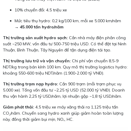
10% chuyển đổi: 4,5 triệu xe
Mức tiêu thụ hydro: 0,2 kg/100 km, mỗi xe 5.000 km/năm
→
45.000 tấn hydro/năm
Thị trường sản xuất hydro sạch:
Cần nhà máy điện phân công
suất ~250 MW, vốn đầu tư 500-750 triệu USD. Có thể đặt tại Ninh
Thuận, Bình Thuận, Tây Nguyên để tận dụng điện tái tạo.
Thị trường lưu trữ và vận chuyển:
Chi phí vận chuyển 8,5-9
NDT/kg trong bán kính 100 km. Quy mô thị trường logistics hydro:
khoảng 550-600 triệu NDT/năm (1.900-2.000 tỷ VNĐ).
Thị trường trạm nạp hydro:
Cần 900 trạm (mỗi trạm phục vụ
5.000 xe). Tổng vốn đầu tư ~2,25 tỷ USD (52.000 tỷ VNĐ). Doanh
thu vận hành 2,25 tỷ USD/năm, lợi nhuận gộp ~1,8 tỷ USD/năm.
Giảm phát thải:
4,5 triệu xe máy xăng thải ra 1,125 triệu tấn
CO₂/năm. Chuyển sang hydro xanh giúp giảm hoàn toàn lượng
này, đồng thời giảm bụi mịn, NOₓ, HC.