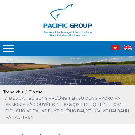
Trang chủ
Tin tức
ĐỀ XUẤT BỔ SUNG PHƯƠNG TIỆN SỬ DỤNG HYDRO VÀ
AMMONIA VÀO QUYẾT ĐỊNH 876/QĐ-TTG: LỘ TRÌNH TOÀN
DIỆN CHO XE TẢI, XE BUÝT ĐƯỜNG DÀI, XE LỬA, XE HAI BÁNH
VÀ TÀU THỦY