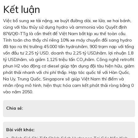
Kết luận
Việc bổ sung xe tải nặng, xe buýt đường dài, xe lửa, xe hai bánh,
cùng với tàu thủy sử dụng hydro và ammonia vào Quyết định
876/QĐ-TTg là cần thiết để Việt Nam bắt kịp xu thế toàn cầu.
Tính toán cho thấy chỉ riêng 10% xe máy chuyển đổi sang hydro
đã tạo ra thị trường 45.000 tấn hydro/năm, 900 trạm nạp với tổng
vốn đầu tư 2,25 tỷ USD, doanh thu 2,25 tỷ USD/năm, lợi nhuận 1,8
tỷ USD/năm, và giảm 1,125 triệu tấn CO₂/năm. Công nghệ retrofit
phun H2 vào động cơ diesel giúp tận dụng đội tàu hiện hữu, giảm
phát thải nhanh với chi phí thấp. Hợp tác quốc tế với Hàn Quốc,
Na Uy, Trung Quốc, Singapore sẽ giúp Việt Nam thí điểm và
nhân rộng mô hình, hiện thực hóa cam kết phát thải ròng bằng 0
vào năm 2050.
Chia sẻ:
Bài viết khác: