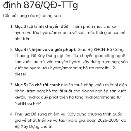
định 876/QĐ-TTg
Cần bổ sung các nội dung sau:
Mục 3 (Lộ trình chuyển đổi):
Thêm phân mục cho xe
hydro và tàu hydro/ammonia với các mốc thời gian cụ thể
như trên.
Mục 4 (Nhiệm vụ và giải pháp):
Giao Bộ KHCN, Bộ Công
Thương, Bộ Xây Dựng nghiên cứu, chuyển giao công nghệ
sản xuất, lưu trữ, vận chuyển hydro; xây dựng trạm nạp; sản
xuất xe hydro, tàu hydro/ammonia; hỗ trợ retrofit H2-
diesel.
Mục 5 (Cơ chế tài chính):
Miễn thuế nhập khẩu thiết bị điện
phân, trạm nạp; hỗ trợ lãi suất cho doanh nghiệp sản xuất
xe/tàu hydro; quỹ phát triển hạ tầng hydro/ammonia từ
NSNN và PPP.
Phụ lục:
Bổ sung nhiệm vụ “Xây dựng chương trình quốc
gia về phát triển xe và tàu hydro giai đoạn 2026-2035” do
Bộ Xây Dựng chủ trì.