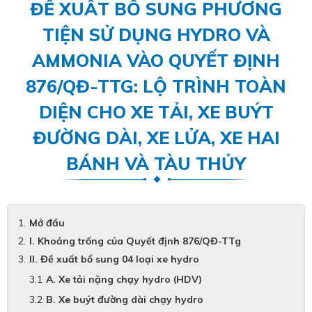
ĐỀ XUẤT BỔ SUNG PHƯƠNG
TIỆN SỬ DỤNG HYDRO VÀ
AMMONIA VÀO QUYẾT ĐỊNH
876/QĐ-TTG: LỘ TRÌNH TOÀN
DIỆN CHO XE TẢI, XE BUÝT
ĐƯỜNG DÀI, XE LỬA, XE HAI
BÁNH VÀ TÀU THỦY
Mở đầu
I. Khoảng trống của Quyết định 876/QĐ-TTg
II. Đề xuất bổ sung 04 loại xe hydro
A. Xe tải nặng chạy hydro (HDV)
B. Xe buýt đường dài chạy hydro