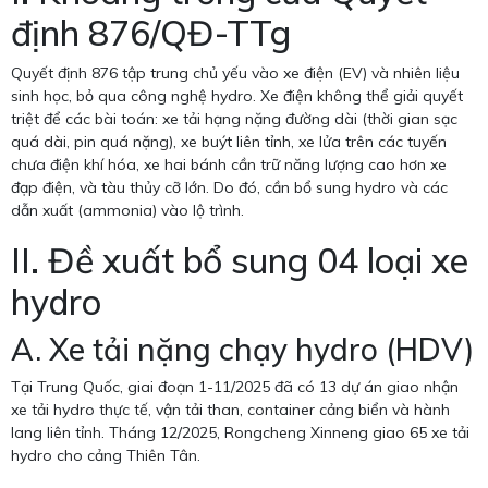
định 876/QĐ-TTg
Quyết định 876 tập trung chủ yếu vào xe điện (EV) và nhiên liệu
sinh học, bỏ qua công nghệ hydro. Xe điện không thể giải quyết
triệt để các bài toán: xe tải hạng nặng đường dài (thời gian sạc
quá dài, pin quá nặng), xe buýt liên tỉnh, xe lửa trên các tuyến
chưa điện khí hóa, xe hai bánh cần trữ năng lượng cao hơn xe
đạp điện, và tàu thủy cỡ lớn. Do đó, cần bổ sung hydro và các
dẫn xuất (ammonia) vào lộ trình.
II. Đề xuất bổ sung 04 loại xe
hydro
A. Xe tải nặng chạy hydro (HDV)
Tại Trung Quốc, giai đoạn 1-11/2025 đã có 13 dự án giao nhận
xe tải hydro thực tế, vận tải than, container cảng biển và hành
lang liên tỉnh. Tháng 12/2025, Rongcheng Xinneng giao 65 xe tải
hydro cho cảng Thiên Tân.