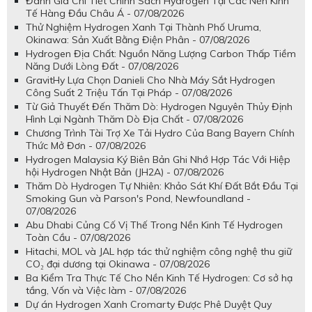
Đánh Giá Chi Tiết Chính Sách Hydrogen Tại Các Nền Kinh
Tế Hàng Đầu Châu Á - 07/08/2026
Thử Nghiệm Hydrogen Xanh Tại Thành Phố Uruma,
Okinawa: Sản Xuất Bằng Điện Phân - 07/08/2026
Hydrogen Địa Chất: Nguồn Năng Lượng Carbon Thấp Tiềm
Năng Dưới Lòng Đất - 07/08/2026
GravitHy Lựa Chọn Danieli Cho Nhà Máy Sắt Hydrogen
Công Suất 2 Triệu Tấn Tại Pháp - 07/08/2026
Từ Giả Thuyết Đến Thăm Dò: Hydrogen Nguyên Thủy Định
Hình Lại Ngành Thăm Dò Địa Chất - 07/08/2026
Chương Trình Tài Trợ Xe Tải Hydro Của Bang Bayern Chính
Thức Mở Đơn - 07/08/2026
Hydrogen Malaysia Ký Biên Bản Ghi Nhớ Hợp Tác Với Hiệp
hội Hydrogen Nhật Bản (JH2A) - 07/08/2026
Thăm Dò Hydrogen Tự Nhiên: Khảo Sát Khí Đất Bắt Đầu Tại
Smoking Gun và Parson's Pond, Newfoundland -
07/08/2026
Abu Dhabi Củng Cố Vị Thế Trong Nền Kinh Tế Hydrogen
Toàn Cầu - 07/08/2026
Hitachi, MOL và JAL hợp tác thử nghiệm công nghệ thu giữ
CO₂ đại dương tại Okinawa - 07/08/2026
Ba Kiểm Tra Thực Tế Cho Nền Kinh Tế Hydrogen: Cơ sở hạ
tầng, Vốn và Việc làm - 07/08/2026
Dự án Hydrogen Xanh Cromarty Được Phê Duyệt Quy