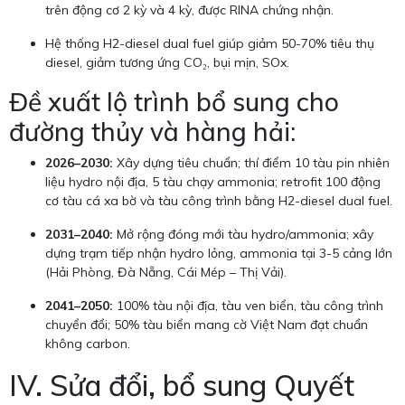
trên động cơ 2 kỳ và 4 kỳ, được RINA chứng nhận.
Hệ thống H2-diesel dual fuel giúp giảm 50-70% tiêu thụ
diesel, giảm tương ứng CO₂, bụi mịn, SOx.
Đề xuất lộ trình bổ sung cho
đường thủy và hàng hải:
2026–2030:
Xây dựng tiêu chuẩn; thí điểm 10 tàu pin nhiên
liệu hydro nội địa, 5 tàu chạy ammonia; retrofit 100 động
cơ tàu cá xa bờ và tàu công trình bằng H2-diesel dual fuel.
2031–2040:
Mở rộng đóng mới tàu hydro/ammonia; xây
dựng trạm tiếp nhận hydro lỏng, ammonia tại 3-5 cảng lớn
(Hải Phòng, Đà Nẵng, Cái Mép – Thị Vải).
2041–2050:
100% tàu nội địa, tàu ven biển, tàu công trình
chuyển đổi; 50% tàu biển mang cờ Việt Nam đạt chuẩn
không carbon.
IV. Sửa đổi, bổ sung Quyết