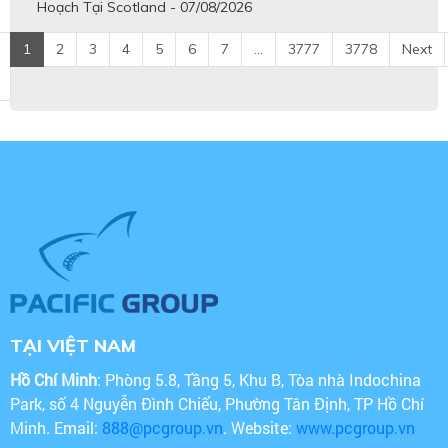
Hoạch Tại Scotland - 07/08/2026
1
2
3
4
5
6
7
...
3777
3778
Next
TẠI VIỆT NAM
Hồ Chí Minh
: Phòng 5.8, Tầng 5, Khu B, Tòa nhà Indochina
Park, số 4 Nguyễn Đình Chiểu, Phường Tân Định, TP Hồ Chí
Minh. Email:
888@pcgroup.vn
. Website:
www.pcgroup.vn