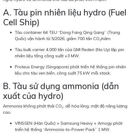
A. Tàu pin nhiên liệu hydro (Fuel
Cell Ship)
Tàu container 64 TEU “Dong Fang Qing Gang” (Trung
Quốc) vận hành từ 5/2026, giảm 700 tấn CO₂/năm.
Tàu bulk carrier 4.000 tấn của GMI Rederi (Na Uy) lắp pin
nhiên liệu tổng công suất +3 MW.
Proteus Energy (Singapore) phát triển hệ thống pin nhiên
liệu cho tàu ven biển, công suất 75 kW mỗi stack.
B. Tàu sử dụng ammonia (dẫn
xuất của hydro)
Ammonia không phát thải CO₂, dễ hóa lỏng, mật độ năng lượng
cao.
VINSSEN (Hàn Quốc) + Samsung Heavy + Amogy phát
triển hệ thống “Ammonia-to-Power Pack” 1 MW.