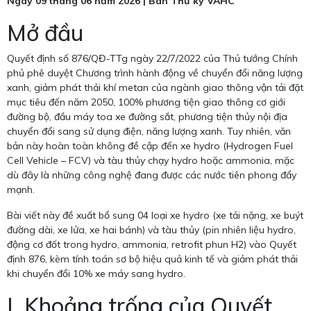
Ngày 09 tháng 06 năm 2026 | Ban Thư ký VAHC
Mở đầu
Quyết định số 876/QĐ-TTg ngày 22/7/2022 của Thủ tướng Chính
phủ phê duyệt Chương trình hành động về chuyển đổi năng lượng
xanh, giảm phát thải khí metan của ngành giao thông vận tải đặt
mục tiêu đến năm 2050, 100% phương tiện giao thông cơ giới
đường bộ, đầu máy toa xe đường sắt, phương tiện thủy nội địa
chuyển đổi sang sử dụng điện, năng lượng xanh. Tuy nhiên, văn
bản này hoàn toàn không đề cập đến xe hydro (Hydrogen Fuel
Cell Vehicle – FCV) và tàu thủy chạy hydro hoặc ammonia, mặc
dù đây là những công nghệ đang được các nước tiên phong đẩy
mạnh.
Bài viết này đề xuất bổ sung 04 loại xe hydro (xe tải nặng, xe buýt
đường dài, xe lửa, xe hai bánh) và tàu thủy (pin nhiên liệu hydro,
động cơ đốt trong hydro, ammonia, retrofit phun H2) vào Quyết
định 876, kèm tính toán sơ bộ hiệu quả kinh tế và giảm phát thải
khi chuyển đổi 10% xe máy sang hydro.
I. Khoảng trống của Quyết