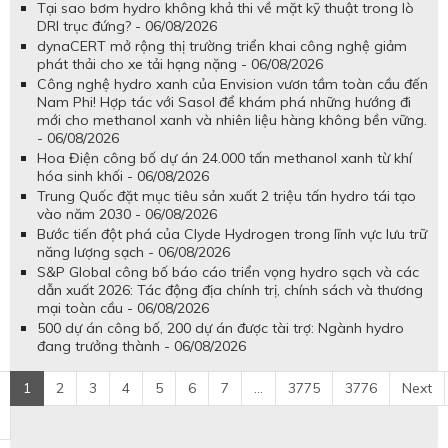
Tại sao bơm hydro không khả thi về mặt kỹ thuật trong lò
DRI trục đứng? - 06/08/2026
dynaCERT mở rộng thị trường triển khai công nghệ giảm
phát thải cho xe tải hạng nặng - 06/08/2026
Công nghệ hydro xanh của Envision vươn tầm toàn cầu đến
Nam Phi! Hợp tác với Sasol để khám phá những hướng đi
mới cho methanol xanh và nhiên liệu hàng không bền vững.
- 06/08/2026
Hoa Điện công bố dự án 24.000 tấn methanol xanh từ khí
hóa sinh khối - 06/08/2026
Trung Quốc đặt mục tiêu sản xuất 2 triệu tấn hydro tái tạo
vào năm 2030 - 06/08/2026
Bước tiến đột phá của Clyde Hydrogen trong lĩnh vực lưu trữ
năng lượng sạch - 06/08/2026
S&P Global công bố báo cáo triển vọng hydro sạch và các
dẫn xuất 2026: Tác động địa chính trị, chính sách và thương
mại toàn cầu - 06/08/2026
500 dự án công bố, 200 dự án được tài trợ: Ngành hydro
đang trưởng thành - 06/08/2026
1
2
3
4
5
6
7
...
3775
3776
Next