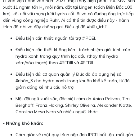
đi vào vận hành vào năm 2027: một máy điện phân 100 MW, sản
xuất 11 nghìn tấn H₂ mỗi năm, đặt tại Lingen (cách Biển Bắc 100
km), kết nối với mạng lưới hydro cốt lõi và có đường ống trực tiếp
đến vùng công nghiệp Ruhr. Ai có thể tin được điều này - hành
trình đã dài và đầy chông gai. Điều gì đã #hữu_ích?
Điều kiện cần thiết: nguồn tài trợ #IPCEI.
Điều kiện cần thiết không kém: trách nhiệm giải trình của
hydro xanh trong quy trình lọc dầu (thay thế hydro
xám/hóa thạch) theo #REDIII và #REDII.
Điều kiện đủ: cơ quan quản lý Đức đã áp dụng hệ số
#nhân_3 cho hydro xanh trong khuôn khổ kế toán, từ đó
giảm đáng kể nhu cầu hỗ trợ.
Một đội ngũ xuất sắc, đặc biệt cảm ơn Anica Pelivan, Tim
Berghoff, Franz Haking, Shirley Oliveira, Alexander Klatte,
Carolina Mesa Ivern và nhiều người khác.
▪️ Những khó khăn:
Cảm giác về một quy trình nộp đơn IPCEI bất tận: mất gần