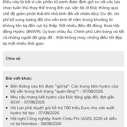
Điều này là bởi vì các phân tử xanh được định giá so với các lựa
chọn tuân thủ thay thế trong lĩnh vực vận tải (ở Đức thông qua
chế độ giảm phát thải khí nhà kính đối với nhiên liệu). Do đó, chi
phí bổ sung tương đối cho nền kinh tế nằm trong khoảng từ
không tồn tại đến cực kỳ thấp. Rất nhiều điều đã đúng, thưa Hội
đồng Hydro (#NWR), Ủy ban châu Âu, Chính phủ Liên bang và tất
cả những người đã giúp đỡ - thật không may, những điều tốt đẹp
lại mất nhiều thời gian.
Chia sẻ:
Bài viết khác:
Bốn tháng sau khi được "giữ lại": Các trung tâm hydro của
Mỹ vẫn trong tình trạng "quên lãng"? - 07/08/2026
Nhu cầu mạng lưới hydro của Đức tăng gấp đôi, đạt gần
6GW - 07/08/2026
Hà Lan phê duyệt gói hỗ trợ 780 triệu Euro cho sản xuất
hydro tái tạo - 07/08/2026
Hội nghị Công nghiệp Xanh Châu Phi (AGIS) 2026 sẽ diễn
ra tại Namibia - 06/08/2026