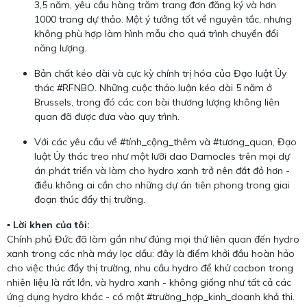
3,5 năm, yêu cầu hàng trăm trang đơn đăng ký và hơn
1000 trang dự thảo. Một ý tưởng tốt về nguyên tắc, nhưng
không phù hợp làm hình mẫu cho quá trình chuyển đổi
năng lượng.
Bản chất kéo dài và cực kỳ chính trị hóa của Đạo luật Ủy
thác #RFNBO. Những cuộc thảo luận kéo dài 5 năm ở
Brussels, trong đó các con bài thương lượng không liên
quan đã được đưa vào quy trình.
Với các yêu cầu về #tính_cộng_thêm và #tương_quan, Đạo
luật Ủy thác treo như một lưỡi dao Damocles trên mọi dự
án phát triển và làm cho hydro xanh trở nên đắt đỏ hơn -
điều không ai cần cho những dự án tiên phong trong giai
đoạn thúc đẩy thị trường.
▪️ Lời khen của tôi:
Chính phủ Đức đã làm gần như đúng mọi thứ liên quan đến hydro
xanh trong các nhà máy lọc dầu: đây là điểm khởi đầu hoàn hảo
cho việc thúc đẩy thị trường, nhu cầu hydro để khử cacbon trong
nhiên liệu là rất lớn, và hydro xanh - không giống như tất cả các
ứng dụng hydro khác - có một #trường_hợp_kinh_doanh khả thi.