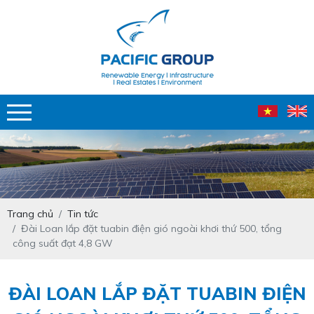
Trang chủ
Tin tức
Đài Loan lắp đặt tuabin điện gió ngoài khơi thứ 500, tổng
công suất đạt 4,8 GW
ĐÀI LOAN LẮP ĐẶT TUABIN ĐIỆN