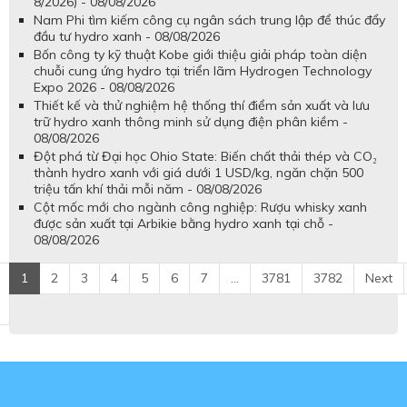
8/2026) - 08/08/2026
Nam Phi tìm kiếm công cụ ngân sách trung lập để thúc đẩy
đầu tư hydro xanh - 08/08/2026
Bốn công ty kỹ thuật Kobe giới thiệu giải pháp toàn diện
chuỗi cung ứng hydro tại triển lãm Hydrogen Technology
Expo 2026 - 08/08/2026
Thiết kế và thử nghiệm hệ thống thí điểm sản xuất và lưu
trữ hydro xanh thông minh sử dụng điện phân kiềm -
08/08/2026
Đột phá từ Đại học Ohio State: Biến chất thải thép và CO₂
thành hydro xanh với giá dưới 1 USD/kg, ngăn chặn 500
triệu tấn khí thải mỗi năm - 08/08/2026
Cột mốc mới cho ngành công nghiệp: Rượu whisky xanh
được sản xuất tại Arbikie bằng hydro xanh tại chỗ -
08/08/2026
1
2
3
4
5
6
7
...
3781
3782
Next