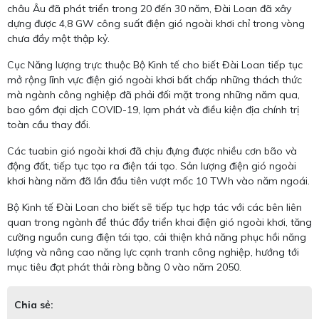
châu Âu đã phát triển trong 20 đến 30 năm, Đài Loan đã xây
dựng được 4,8 GW công suất điện gió ngoài khơi chỉ trong vòng
chưa đầy một thập kỷ.
Cục Năng lượng trực thuộc Bộ Kinh tế cho biết Đài Loan tiếp tục
mở rộng lĩnh vực điện gió ngoài khơi bất chấp những thách thức
mà ngành công nghiệp đã phải đối mặt trong những năm qua,
bao gồm đại dịch COVID-19, lạm phát và điều kiện địa chính trị
toàn cầu thay đổi.
Các tuabin gió ngoài khơi đã chịu đựng được nhiều cơn bão và
động đất, tiếp tục tạo ra điện tái tạo. Sản lượng điện gió ngoài
khơi hàng năm đã lần đầu tiên vượt mốc 10 TWh vào năm ngoái.
Bộ Kinh tế Đài Loan cho biết sẽ tiếp tục hợp tác với các bên liên
quan trong ngành để thúc đẩy triển khai điện gió ngoài khơi, tăng
cường nguồn cung điện tái tạo, cải thiện khả năng phục hồi năng
lượng và nâng cao năng lực cạnh tranh công nghiệp, hướng tới
mục tiêu đạt phát thải ròng bằng 0 vào năm 2050.
Chia sẻ: