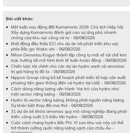
Bài viết khác:
Một tuần sau động đất Kumamoto 2026: Chủ tịch Hiệp hội
Xây dựng Kumamoto đánh giá cao sự ứng phó nhanh
chóng của khu vực công và tư - 06/08/2026
Khởi động đấu thầu ECI cho dự án tái phát triển khu vực
phía Bắc ga Wako-shi - 06/08/2026
Nihon Densetsu Kogyo thành lập công ty mới về tái chế kim
loại, hướng tới mô hình kinh tế tuần hoàn đồng - 06/08/2026
Chiến lược tài chính cho các dự án hydro xanh và amoniac
trị giá hàng tỷ đô la - 06/08/2026
Nippon Group công bố kế hoạch phát triển tổ hợp sản xuất
phương tiện giao thông điện và hydro tại UAE - 06/08/2026
Cách dòng năng lượng vận hành: Vai trò của hydro như
một vector năng lượng - 06/08/2026
Hydro là vector năng lượng, không phải nguồn năng lượng:
Sự khác biệt thay đổi mọi thứ - 06/08/2026
31 dự án bẻ khóa amoniac quy mô công nghiệp đang phát
triển, công suất 2,5 triệu tấn hydro - 06/08/2026
Cuộc cách mạng hydro Bắc Phi: Vì sao khu vực này có thể
trở thành cường quốc năng lượng sạch của châu Âu -