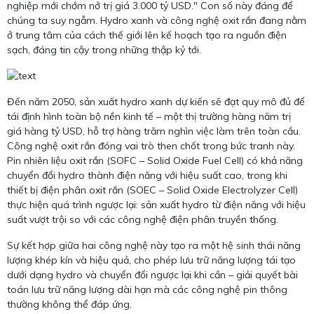
nghiệp mới chớm nở trị giá 3.000 tỷ USD." Con số này đáng để
chúng ta suy ngẫm. Hydro xanh và công nghệ oxit rắn đang nằm
ở trung tâm của cách thế giới lên kế hoạch tạo ra nguồn điện
sạch, đáng tin cậy trong những thập kỷ tới.
Đến năm 2050, sản xuất hydro xanh dự kiến sẽ đạt quy mô đủ để
tái định hình toàn bộ nền kinh tế – một thị trường hàng năm trị
giá hàng tỷ USD, hỗ trợ hàng trăm nghìn việc làm trên toàn cầu.
Công nghệ oxit rắn đóng vai trò then chốt trong bức tranh này.
Pin nhiên liệu oxit rắn (SOFC – Solid Oxide Fuel Cell) có khả năng
chuyển đổi hydro thành điện năng với hiệu suất cao, trong khi
thiết bị điện phân oxit rắn (SOEC – Solid Oxide Electrolyzer Cell)
thực hiện quá trình ngược lại: sản xuất hydro từ điện năng với hiệu
suất vượt trội so với các công nghệ điện phân truyền thống.
Sự kết hợp giữa hai công nghệ này tạo ra một hệ sinh thái năng
lượng khép kín và hiệu quả, cho phép lưu trữ năng lượng tái tạo
dưới dạng hydro và chuyển đổi ngược lại khi cần – giải quyết bài
toán lưu trữ năng lượng dài hạn mà các công nghệ pin thông
thường không thể đáp ứng.