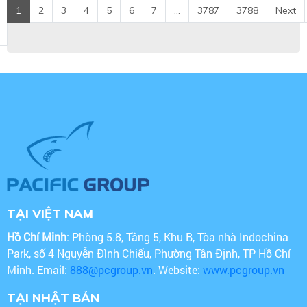
1
2
3
4
5
6
7
...
3787
3788
Next
TẠI VIỆT NAM
Hồ Chí Minh
: Phòng 5.8, Tầng 5, Khu B, Tòa nhà Indochina
Park, số 4 Nguyễn Đình Chiểu, Phường Tân Định, TP Hồ Chí
Minh. Email:
888@pcgroup.vn
. Website:
www.pcgroup.vn
TẠI NHẬT BẢN