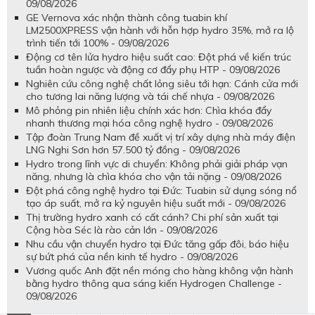
09/08/2026
GE Vernova xác nhận thành công tuabin khí
LM2500XPRESS vận hành với hỗn hợp hydro 35%, mở ra lộ
trình tiến tới 100% - 09/08/2026
Động cơ tên lửa hydro hiệu suất cao: Đột phá về kiến trúc
tuần hoàn ngược và động cơ đẩy phụ HTP - 09/08/2026
Nghiên cứu công nghệ chất lỏng siêu tới hạn: Cánh cửa mới
cho tương lai năng lượng và tái chế nhựa - 09/08/2026
Mô phỏng pin nhiên liệu chính xác hơn: Chìa khóa đẩy
nhanh thương mại hóa công nghệ hydro - 09/08/2026
Tập đoàn Trung Nam đề xuất vị trí xây dựng nhà máy điện
LNG Nghi Sơn hơn 57.500 tỷ đồng - 09/08/2026
Hydro trong lĩnh vực di chuyển: Không phải giải pháp vạn
năng, nhưng là chìa khóa cho vận tải nặng - 09/08/2026
Đột phá công nghệ hydro tại Đức: Tuabin sử dụng sóng nổ
tạo áp suất, mở ra kỷ nguyên hiệu suất mới - 09/08/2026
Thị trường hydro xanh có cất cánh? Chi phí sản xuất tại
Cộng hòa Séc là rào cản lớn - 09/08/2026
Nhu cầu vận chuyển hydro tại Đức tăng gấp đôi, báo hiệu
sự bứt phá của nền kinh tế hydro - 09/08/2026
Vương quốc Anh đặt nền móng cho hàng không vận hành
bằng hydro thông qua sáng kiến Hydrogen Challenge -
09/08/2026