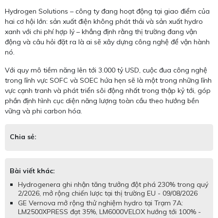
Hydrogen Solutions – công ty đang hoạt động tại giao điểm của
hai cơ hội lớn: sản xuất điện không phát thải và sản xuất hydro
xanh với chi phí hợp lý – khẳng định rằng thị trường đang vận
động và câu hỏi đặt ra là ai sẽ xây dựng công nghệ để vận hành
nó.
Với quy mô tiềm năng lên tới 3.000 tỷ USD, cuộc đua công nghệ
trong lĩnh vực SOFC và SOEC hứa hẹn sẽ là một trong những lĩnh
vực cạnh tranh và phát triển sôi động nhất trong thập kỷ tới, góp
phần định hình cục diện năng lượng toàn cầu theo hướng bền
vững và phi carbon hóa.
Chia sẻ:
Bài viết khác:
Hydrogenera ghi nhận tăng trưởng đột phá 230% trong quý
2/2026, mở rộng chiến lược tại thị trường EU - 09/08/2026
GE Vernova mở rộng thử nghiệm hydro tại Trạm 7A:
LM2500XPRESS đạt 35%, LM6000VELOX hướng tới 100% -