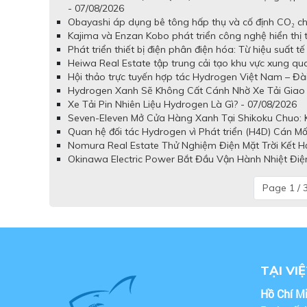
- 07/08/2026
Obayashi áp dụng bê tông hấp thụ và cố định CO₂ cho
Kajima và Enzan Kobo phát triển công nghệ hiển thị
Phát triển thiết bị điện phân điện hóa: Từ hiệu suất 
Heiwa Real Estate tập trung cải tạo khu vực xung q
Hội thảo trực tuyến hợp tác Hydrogen Việt Nam – Đài
Hydrogen Xanh Sẽ Không Cất Cánh Nhờ Xe Tải Giao 
Xe Tải Pin Nhiên Liệu Hydrogen Là Gì? - 07/08/2026
Seven-Eleven Mở Cửa Hàng Xanh Tại Shikoku Chuo: Kế
Quan hệ đối tác Hydrogen vì Phát triển (H4D) Cán Mố
Nomura Real Estate Thử Nghiệm Điện Mặt Trời Kết H
Okinawa Electric Power Bắt Đầu Vận Hành Nhiệt Điệ
Page 1 / 
TẠI VI
Hồ Chí M