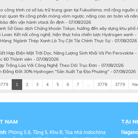
 công trình cơ sở lưu trữ trung gian tại Fukushima, mở rộng nguồn 
 trực quan thi công phần móng vòm ngược, nâng cao an toàn và năn
tế bào đến vận hành stack ổn định - 07/08/2026
uanh Sở Giao dịch Chứng khoán Tokyo, hướng đến xây dựng khu phố n
 Loan: Kết nối công nghệ, hiện thực hóa chiến lược Hydrogen xanh -
Hàng: Ngành Thép Xanh Là Trụ Cột Tài Chính Thực Sự - 07/08/2026
t Hợp Điện Mặt Trời Dọc, Năng Lượng Sinh Khối Và Pin Perovskite -
c 60 Thành viên - 07/08/2026
ợp Trồng Lúa Với Công Nghệ Theo Dõi Trục Đơn - 07/08/2026
n Đồng Đốt 30% Hydrogen "Sản Xuất Tại Địa Phương" - 07/08/2026
3779
1
2
3
4
5
6
7
...
3778
3779
Ne
ỆT NAM
TẠI 
inh
: Phòng 5.8, Tầng 5, Khu B, Tòa nhà Indochina
Nagan