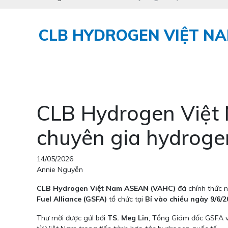
CLB HYDROGEN VIỆT N
CLB Hydrogen Việt
chuyên gia hydrogen
14/05/2026
Annie Nguyễn
CLB Hydrogen Việt Nam ASEAN (VAHC)
đã chính thức 
Fuel Alliance (GSFA)
tổ chức tại
Bỉ vào chiều ngày 9/6/2
Thư mời được gửi bởi
TS. Meg Lin
, Tổng Giám đốc GSFA 