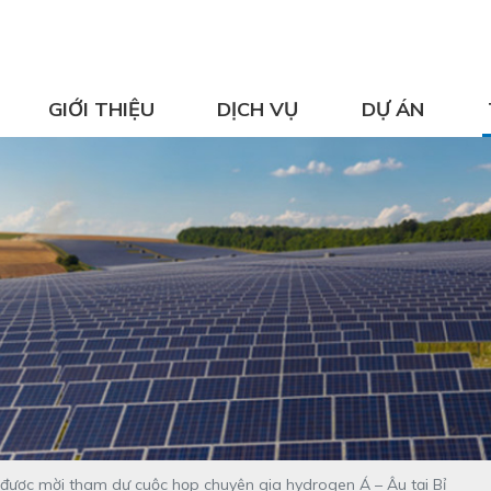
GIỚI THIỆU
DỊCH VỤ
DỰ ÁN
ợc mời tham dự cuộc họp chuyên gia hydrogen Á – Âu tại Bỉ