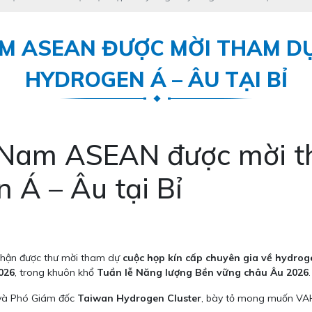
AM ASEAN ĐƯỢC MỜI THAM DỰ
HYDROGEN Á – ÂU TẠI BỈ
 Nam ASEAN được mời t
 Á – Âu tại Bỉ
nhận được thư mời tham dự
cuộc họp kín cấp chuyên gia về hydrog
026
, trong khuôn khổ
Tuần lễ Năng lượng Bền vững châu Âu 2026
.
và Phó Giám đốc
Taiwan Hydrogen Cluster
, bày tỏ mong muốn VAH