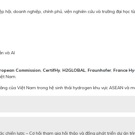
ệp hội, doanh nghiệp, chính phủ, viện nghiên cứu và trường đại học 
n và AI
ropean Commission
,
CertifHy
,
H2GLOBAL
,
Fraunhofer
,
France Hy
Việt Nam.
ng của Việt Nam trong hệ sinh thái hydrogen khu vực ASEAN và mở ra 
c chiến lược – Cơ hội tham gia hội thảo và đồng phát triển dự án 