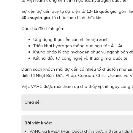
từ Việt Nam trong tiến trình hợp tác hydrogen quốc tế.
Sự kiện dự kiến quy tụ đại diện từ
12–15 quốc gia
, gồm hi
40 chuyên gia
, tổ chức theo hình thức kín.
Các chủ đề chính gồm:
Ứng dụng thực tiễn của nhiên liệu xanh
Triển khai hydrogen thông qua hợp tác Á – Âu
Khung pháp lý cho hydrogen phục vụ ngành bán dẫ
Kết nối đầu tư, công nghệ và thương mại quốc tế
Danh sách khách mời dự kiến có nhiều tổ chức lớn như
Eu
diện từ Nhật Bản, Đức, Pháp, Canada, Chile, Ukraine và 
Việc VAHC được mời tham dự cho thấy vị thế ngày càng tă
Chia sẻ:
Bài viết khác:
VAHC và EVEDI (Hàn Quốc) chính thức mở rộng hợp tá