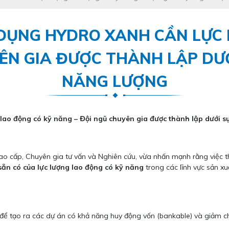
 DỤNG HYDRO XANH CẦN LỰC
ÊN GIA ĐƯỢC THÀNH LẬP DƯ
NĂNG LƯỢNG
lao động có kỹ năng – Đội ngũ chuyên gia được thành lập dưới s
 cao cấp, Chuyên gia tư vấn và Nghiên cứu, vừa nhấn mạnh rằng việc
sẵn có của lực lượng lao động có kỹ năng
trong các lĩnh vực sản x
 để tạo ra các dự án có khả năng huy động vốn (bankable) và giảm ch