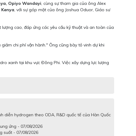
nya, Opiyo Wandayi
, cùng sự tham gia của ông Alex
 Kenya
, với sự góp mặt của ông Joshua Oduor, Giáo sư
t lượng cao, đáp ứng các yêu cầu kỹ thuật và an toàn của
à giảm chi phí vận hành." Ông cũng bày tỏ vinh dự khi
hydro xanh tại khu vực Đông Phi. Việc xây dựng lực lượng
trình diễn hydrogen theo ODA, R&D quốc tế của Hàn Quốc
cung ứng - 07/08/2026
g suất - 07/08/2026