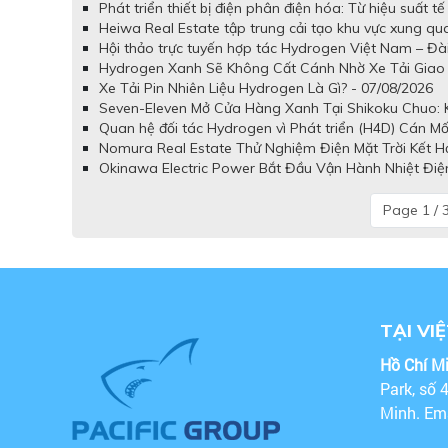
Phát triển thiết bị điện phân điện hóa: Từ hiệu suất 
Heiwa Real Estate tập trung cải tạo khu vực xung q
Hội thảo trực tuyến hợp tác Hydrogen Việt Nam – Đài
Hydrogen Xanh Sẽ Không Cất Cánh Nhờ Xe Tải Giao 
Xe Tải Pin Nhiên Liệu Hydrogen Là Gì? - 07/08/2026
Seven-Eleven Mở Cửa Hàng Xanh Tại Shikoku Chuo: Kế
Quan hệ đối tác Hydrogen vì Phát triển (H4D) Cán Mố
Nomura Real Estate Thử Nghiệm Điện Mặt Trời Kết H
Okinawa Electric Power Bắt Đầu Vận Hành Nhiệt Điệ
Page 1 / 
TẠI VI
Hồ Chí M
Park, số 
Minh. Em