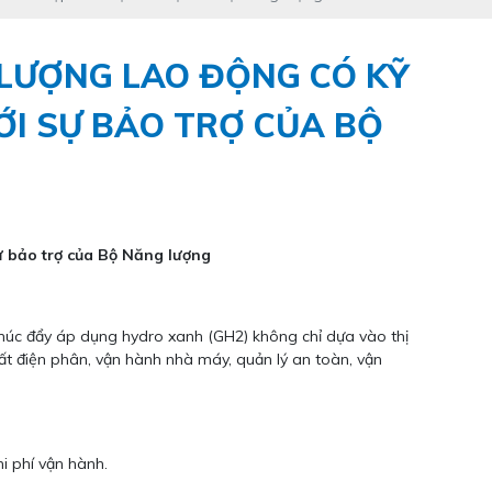
 LƯỢNG LAO ĐỘNG CÓ KỸ
ỚI SỰ BẢO TRỢ CỦA BỘ
ự bảo trợ của Bộ Năng lượng
 thúc đẩy áp dụng hydro xanh (GH2) không chỉ dựa vào thị
uất điện phân, vận hành nhà máy, quản lý an toàn, vận
i phí vận hành.