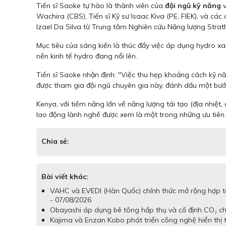
Tiến sĩ Saoke tự hào là thành viên của
đội ngũ kỹ năng
v
Wachira (CBS), Tiến sĩ Kỹ sư Isaac Kiva (PE, FIEK), và c
Izael Da Silva từ Trung tâm Nghiên cứu Năng lượng Strat
Mục tiêu của sáng kiến là thúc đẩy việc áp dụng hydro x
nền kinh tế hydro đang nổi lên.
Tiến sĩ Saoke nhận định: "Việc thu hẹp khoảng cách kỹ năn
được tham gia đội ngũ chuyên gia này, đánh dấu một bước
Kenya, với tiềm năng lớn về năng lượng tái tạo (địa nhiệt
lao động lành nghề được xem là một trong những ưu tiên
Chia sẻ:
Bài viết khác:
VAHC và EVEDI (Hàn Quốc) chính thức mở rộng hợp tá
- 07/08/2026
Obayashi áp dụng bê tông hấp thụ và cố định CO₂ cho
Kajima và Enzan Kobo phát triển công nghệ hiển thị