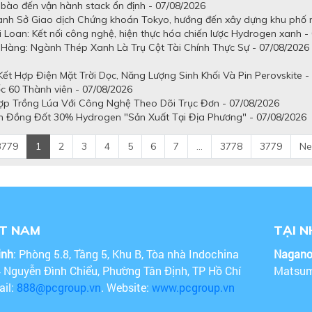
tế bào đến vận hành stack ổn định - 07/08/2026
uanh Sở Giao dịch Chứng khoán Tokyo, hướng đến xây dựng khu phố n
 Loan: Kết nối công nghệ, hiện thực hóa chiến lược Hydrogen xanh -
Hàng: Ngành Thép Xanh Là Trụ Cột Tài Chính Thực Sự - 07/08/2026
t Hợp Điện Mặt Trời Dọc, Năng Lượng Sinh Khối Và Pin Perovskite -
c 60 Thành viên - 07/08/2026
ợp Trồng Lúa Với Công Nghệ Theo Dõi Trục Đơn - 07/08/2026
n Đồng Đốt 30% Hydrogen "Sản Xuất Tại Địa Phương" - 07/08/2026
3779
1
2
3
4
5
6
7
...
3778
3779
Ne
ỆT NAM
TẠI 
inh
: Phòng 5.8, Tầng 5, Khu B, Tòa nhà Indochina
Nagan
4 Nguyễn Đình Chiểu, Phường Tân Định, TP Hồ Chí
Matsum
ail:
888@pcgroup.vn
. Website:
www.pcgroup.vn