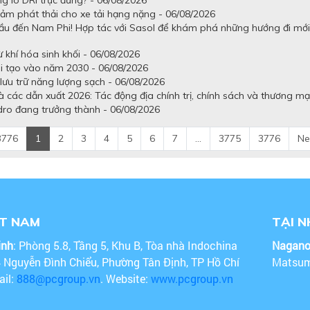
g lò DRI trục đứng? - 06/08/2026
ảm phát thải cho xe tải hạng nặng - 06/08/2026
ầu đến Nam Phi! Hợp tác với Sasol để khám phá những hướng đi mới
khí hóa sinh khối - 06/08/2026
ái tạo vào năm 2030 - 06/08/2026
lưu trữ năng lượng sạch - 06/08/2026
 các dẫn xuất 2026: Tác động địa chính trị, chính sách và thương mạ
dro đang trưởng thành - 06/08/2026
3776
1
2
3
4
5
6
7
...
3775
3776
Ne
ỆT NAM
TẠI 
inh
: Phòng 5.8, Tầng 5, Khu B, Tòa nhà Indochina
Nagan
4 Nguyễn Đình Chiểu, Phường Tân Định, TP Hồ Chí
Matsum
ail:
888@pcgroup.vn
. Website:
www.pcgroup.vn