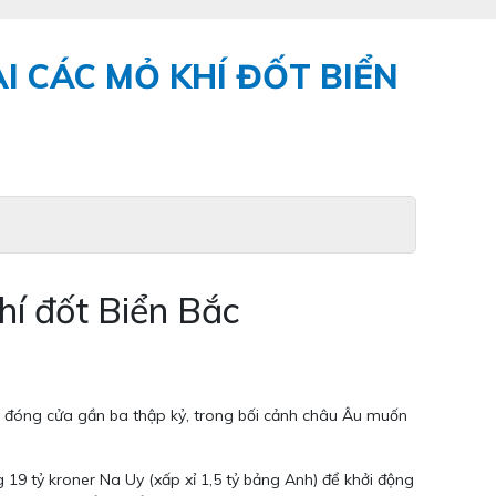
ẠI CÁC MỎ KHÍ ĐỐT BIỂN
khí đốt Biển Bắc
đã đóng cửa gần ba thập kỷ, trong bối cảnh châu Âu muốn
9 tỷ kroner Na Uy (xấp xỉ 1,5 tỷ bảng Anh) để khởi động