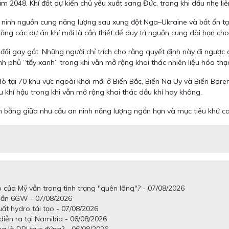
năm 2048. Khí đốt dự kiến chủ yếu xuất sang Đức, trong khi dầu nhẹ l
an ninh nguồn cung năng lượng sau xung đột Nga–Ukraine và bất ổn t
ằng các dự án khí mới là cần thiết để duy trì nguồn cung dài hạn ch
 đối gay gắt. Những người chỉ trích cho rằng quyết định này đi ngược
nh phủ “tẩy xanh” trong khi vẫn mở rộng khai thác nhiên liệu hóa thạ
 tại 70 khu vực ngoài khơi mới ở Biển Bắc, Biển Na Uy và Biển Baren
u khí hậu trong khi vẫn mở rộng khai thác dầu khí hay không.
n bằng giữa nhu cầu an ninh năng lượng ngắn hạn và mục tiêu khử ca
o của Mỹ vẫn trong tình trạng "quên lãng"? - 07/08/2026
 gần 6GW - 07/08/2026
uất hydro tái tạo - 07/08/2026
iễn ra tại Namibia - 06/08/2026