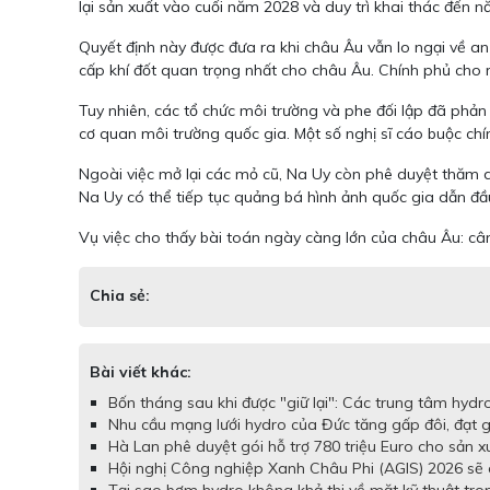
lại sản xuất vào cuối năm 2028 và duy trì khai thác đến 
Quyết định này được đưa ra khi châu Âu vẫn lo ngại về 
cấp khí đốt quan trọng nhất cho châu Âu. Chính phủ cho r
Tuy nhiên, các tổ chức môi trường và phe đối lập đã phản
cơ quan môi trường quốc gia. Một số nghị sĩ cáo buộc chí
Ngoài việc mở lại các mỏ cũ, Na Uy còn phê duyệt thăm dò
Na Uy có thể tiếp tục quảng bá hình ảnh quốc gia dẫn đầ
Vụ việc cho thấy bài toán ngày càng lớn của châu Âu: câ
Chia sẻ:
Bài viết khác:
Bốn tháng sau khi được "giữ lại": Các trung tâm hydr
Nhu cầu mạng lưới hydro của Đức tăng gấp đôi, đạt
Hà Lan phê duyệt gói hỗ trợ 780 triệu Euro cho sản x
Hội nghị Công nghiệp Xanh Châu Phi (AGIS) 2026 sẽ d