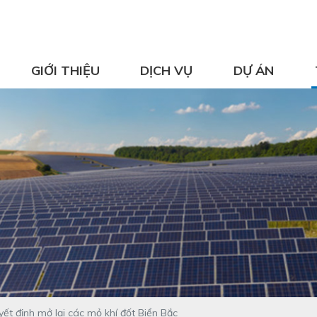
GIỚI THIỆU
DỊCH VỤ
DỰ ÁN
uyết định mở lại các mỏ khí đốt Biển Bắc