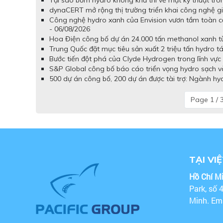
Tại sao bơm hydro không khả thi về mặt kỹ thuật tron
dynaCERT mở rộng thị trường triển khai công nghệ gi
Công nghệ hydro xanh của Envision vươn tầm toàn c
- 06/08/2026
Hoa Điện công bố dự án 24.000 tấn methanol xanh từ 
Trung Quốc đặt mục tiêu sản xuất 2 triệu tấn hydro t
Bước tiến đột phá của Clyde Hydrogen trong lĩnh vực 
S&P Global công bố báo cáo triển vọng hydro sạch và
500 dự án công bố, 200 dự án được tài trợ: Ngành hy
Page 1 / 
TẠI VI
Hồ Chí M
Park, số 
Minh. Em