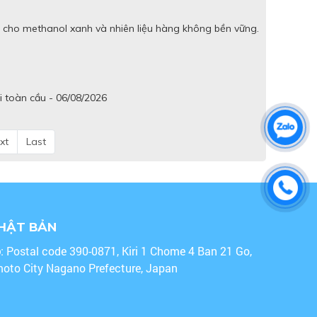
 cho methanol xanh và nhiên liệu hàng không bền vững.
i toàn cầu - 06/08/2026
xt
Last
NHẬT BẢN
o
: Postal code 390-0871, Kiri 1 Chome 4 Ban 21 Go,
oto City Nagano Prefecture, Japan