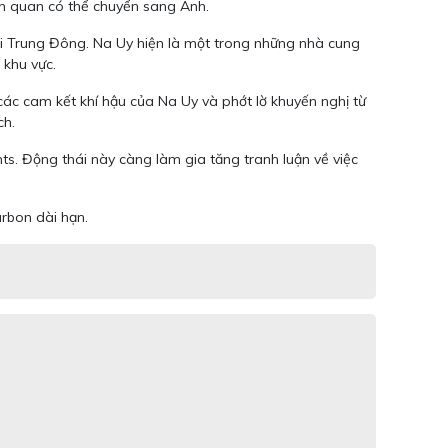
iên quan có thể chuyển sang Anh.
ại Trung Đông. Na Uy hiện là một trong những nhà cung
o khu vực.
 các cam kết khí hậu của Na Uy và phớt lờ khuyến nghị từ
ch.
ts. Động thái này càng làm gia tăng tranh luận về việc
rbon dài hạn.