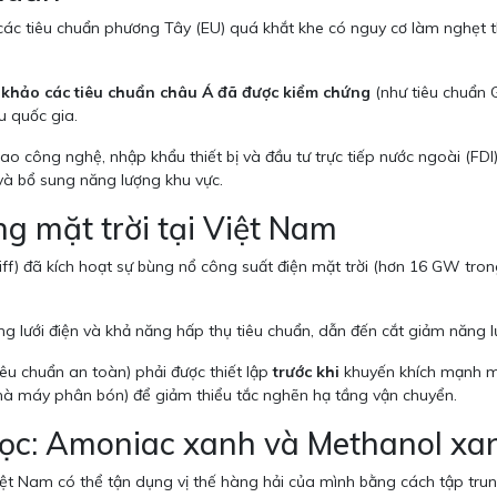
ác tiêu chuẩn phương Tây (EU) quá khắt khe có nguy cơ làm nghẹt t
 khảo các tiêu chuẩn châu Á đã được kiểm chứng
(như tiêu chuẩn 
u quốc gia.
o công nghệ, nhập khẩu thiết bị và đầu tư trực tiếp nước ngoài (FDI
à bổ sung năng lượng khu vực.
g mặt trời tại Việt Nam
ff) đã kích hoạt sự bùng nổ công suất điện mặt trời (hơn 16 GW tron
ng lưới điện và khả năng hấp thụ tiêu chuẩn, dẫn đến cắt giảm năng 
tiêu chuẩn an toàn) phải được thiết lập
trước khi
khuyến khích mạnh mẽ
 nhà máy phân bón) để giảm thiểu tắc nghẽn hạ tầng vận chuyển.
học: Amoniac xanh và Methanol xa
ệt Nam có thể tận dụng vị thế hàng hải của mình bằng cách tập tr