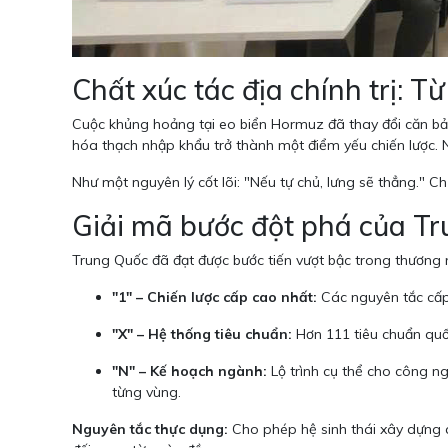
Chất xúc tác địa chính trị:
Cuộc khủng hoảng tại eo biển Hormuz đã thay đổi căn bản
hóa thạch nhập khẩu trở thành một điểm yếu chiến lược. 
Như một nguyên lý cốt lõi: "Nếu tự chủ, lưng sẽ thẳng." 
Giải mã bước đột phá của T
Trung Quốc đã đạt được bước tiến vượt bậc trong thương 
"1" – Chiến lược cấp cao nhất:
Các nguyên tắc cấp t
"X" – Hệ thống tiêu chuẩn:
Hơn 111 tiêu chuẩn quốc
"N" – Kế hoạch ngành:
Lộ trình cụ thể cho công n
từng vùng.
Nguyên tắc thực dụng:
Cho phép hệ sinh thái xây dựng q