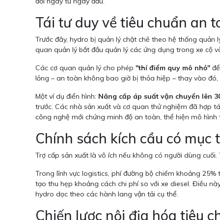
đối ngay từ ngày đầu.
Tái tư duy về tiêu chuẩn an 
Trước đây, hydro bị quản lý chặt chẽ theo hệ thống quản l
quan quản lý bắt đầu quản lý các ứng dụng trong xe cộ 
Các cơ quan quản lý cho phép
"thí điểm quy mô nhỏ"
để 
lỏng – an toàn không bao giờ bị thỏa hiệp – thay vào đó,
Một ví dụ điển hình:
Nâng cấp áp suất vận chuyển lên 3
trước. Các nhà sản xuất và cơ quan thử nghiệm đã hợp t
công nghệ mới chứng minh độ an toàn, thể hiện mô hình t
Chính sách kích cầu có mục t
Trợ cấp sản xuất là vô ích nếu không có người dùng cuối
Trong lĩnh vực logistics, phí đường bộ chiếm khoảng 25% 
tạo thu hẹp khoảng cách chi phí so với xe diesel. Điều nà
hydro dọc theo các hành lang vận tải cụ thể.
Chiến lược nội địa hóa tiêu 