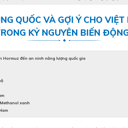
NG QUỐC VÀ GỢI Ý CHO VIỆT
RONG KỶ NGUYÊN BIẾN ĐỘNG 
iển Hormuz đến an ninh năng lượng quốc gia
bộ
Nam
 Methanol xanh
 Nam