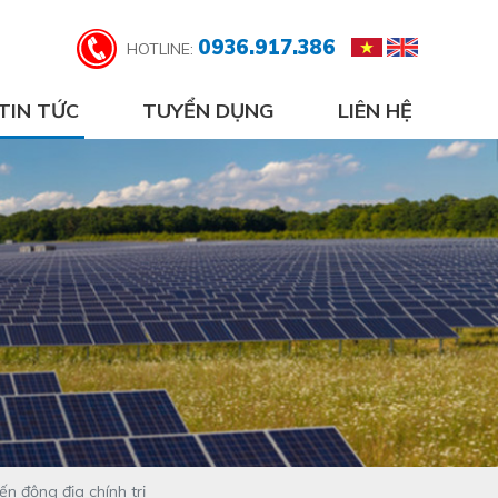
0936.917.386
HOTLINE:
TIN TỨC
TUYỂN DỤNG
LIÊN HỆ
n động địa chính trị