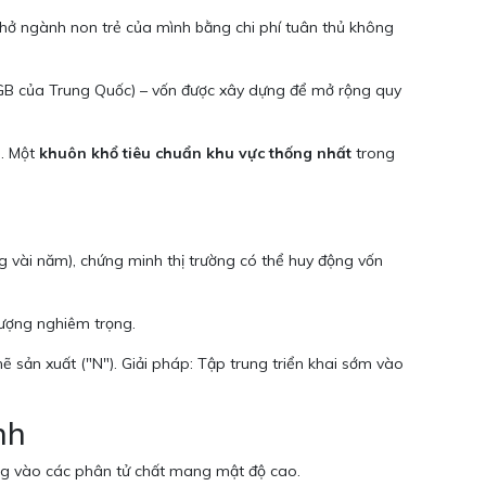
hở ngành non trẻ của mình bằng chi phí tuân thủ không
GB của Trung Quốc) – vốn được xây dựng để mở rộng quy
). Một
khuôn khổ tiêu chuẩn khu vực thống nhất
trong
g vài năm), chứng minh thị trường có thể huy động vốn
lượng nghiêm trọng.
 sản xuất ("N"). Giải pháp: Tập trung triển khai sớm vào
nh
ung vào các phân tử chất mang mật độ cao.