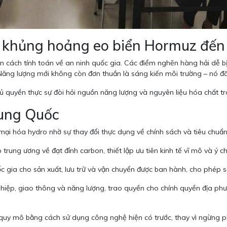
 Từ khủng hoảng eo biển Hormuz đến
 cách tính toán về an ninh quốc gia. Các điểm nghẽn hàng hải dễ bị
Năng lượng mới không còn đơn thuần là sáng kiến môi trường – nó đ
Chủ quyền thực sự đòi hỏi nguồn năng lượng và nguyên liệu hóa chất t
rung Quốc
mại hóa hydro nhờ sự thay đổi thực dụng về chính sách và tiêu chuẩ
rung ương về đạt đỉnh carbon, thiết lập ưu tiên kinh tế vĩ mô và ý ch
 gia cho sản xuất, lưu trữ và vận chuyển được ban hành, cho phép s
ghiệp, giao thông và năng lượng, trao quyền cho chính quyền địa p
uy mô bằng cách sử dụng công nghệ hiện có trước, thay vì ngừng phá