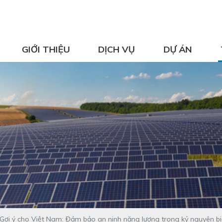
GIỚI THIỆU
DỊCH VỤ
DỰ ÁN
Gợi ý cho Việt Nam: Đảm bảo an ninh năng lượng trong kỷ nguyên biế