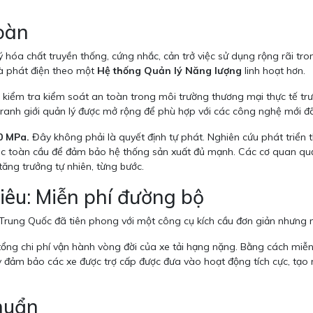
toàn
ý hóa chất truyền thống, cứng nhắc, cản trở việc sử dụng rộng rãi tro
và phát điện theo một
Hệ thống Quản lý Năng lượng
linh hoạt hơn.
kiểm tra kiểm soát an toàn trong môi trường thương mại thực tế trướ
 ranh giới quản lý được mở rộng để phù hợp với các công nghệ mới đ
0 MPa.
Đây không phải là quyết định tự phát. Nghiên cứu phát triển t
ác toàn cầu để đảm bảo hệ thống sản xuất đủ mạnh. Các cơ quan quả
ăng trưởng tự nhiên, từng bước.
iêu: Miễn phí đường bộ
. Trung Quốc đã tiên phong với một công cụ kích cầu đơn giản nhưn
tổng chi phí vận hành vòng đời của xe tải hạng nặng. Bằng cách miễn
y đảm bảo các xe được trợ cấp được đưa vào hoạt động tích cực, tạo ra
chuẩn