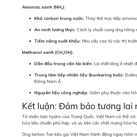
Amoniac xanh (NH₃):
Khử carbon trong nước:
Thay thế trực tiếp amoni
An ninh lương thực:
Cách ly chuỗi cung ứng nông n
Tiềm năng xuất khẩu:
Nhu cầu cao từ các thị trư
Methanol xanh (CH₃OH):
Dẫn đầu trong vận tải biển:
Là chất lỏng ở nhiệt đ
Trung tâm tiếp nhiên liệu (bunkering hub):
Đường 
Đông Nam Á.
Nguyên liệu công nghiệp:
Giảm phụ thuộc vào hóa
Kết luận: Đảm bảo tương lai
Từ chiến lược hydro của Trung Quốc, Việt Nam có thể rút r
hóa tiêu chuẩn phù hợp, và ưu tiên các chất mang hóa học 
Ông Ianton Tan kêu gọi Việt Nam hành động ngay hôm nay