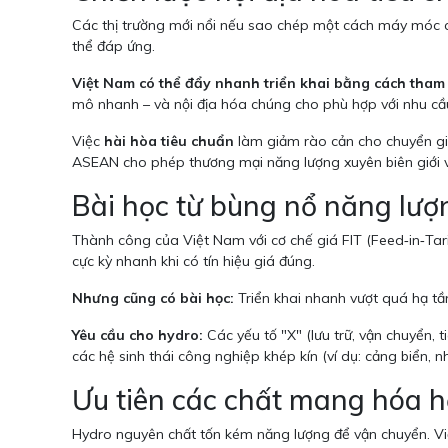
Các thị trường mới nổi nếu sao chép một cách máy móc c
thể đáp ứng.
Việt Nam có thể đẩy nhanh triển khai bằng cách tham
mô nhanh – và nội địa hóa chúng cho phù hợp với nhu cầ
Việc
hài hòa tiêu chuẩn
làm giảm rào cản cho chuyển gia
ASEAN cho phép thương mại năng lượng xuyên biên giới v
Bài học từ bùng nổ năng lượn
Thành công của Việt Nam với cơ chế giá FIT (Feed‑in‑Tari
cực kỳ nhanh khi có tín hiệu giá đúng.
Nhưng cũng có bài học:
Triển khai nhanh vượt quá hạ tầ
Yêu cầu cho hydro:
Các yếu tố "X" (lưu trữ, vận chuyển, 
các hệ sinh thái công nghiệp khép kín (ví dụ: cảng biển,
Ưu tiên các chất mang hóa 
Hydro nguyên chất tốn kém năng lượng để vận chuyển. Vi