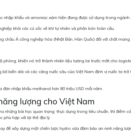
ac nhập khẩu và amoniac xám hiện đang được sử dụng trong ngành 
ghiệp khỏi các cú sốc về khí tự nhiên và phân bón toàn cầu.
ờng châu Á công nghiệp hóa (Nhật Bản, Hàn Quốc) đối với chất mang
ộ phòng, khiến nó trở thành nhiên liệu tương lai trước mắt cho logist
bờ biển dài và các cảng nước sâu của Việt Nam định vị nước ta trở 
 đơn nhập khẩu methanol hơn 80 triệu USD mỗi năm.
 năng lượng cho Việt Nam
a những bài học quan trọng: thực dụng trong tiêu chuẩn, thí điểm có 
phù hợp với lợi thế địa lý.
 để xây dựng một chiến lược hydro vừa đảm bảo an ninh năng lượng, 