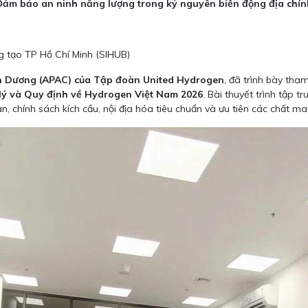
Đảm bảo an ninh năng lượng trong kỷ nguyên biến động địa chính
 tạo TP Hồ Chí Minh (SIHUB)
nh Dương (APAC) của Tập đoàn United Hydrogen
, đã trình bày tha
lý và Quy định về Hydrogen Việt Nam 2026
. Bài thuyết trình tập t
àn, chính sách kích cầu, nội địa hóa tiêu chuẩn và ưu tiên các chất m