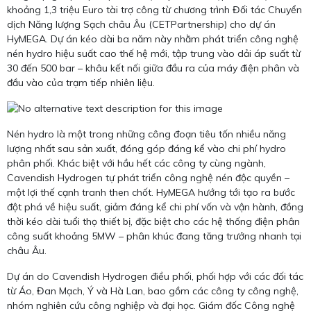
khoảng 1,3 triệu Euro tài trợ công từ chương trình Đối tác Chuyển
dịch Năng lượng Sạch châu Âu (CETPartnership) cho dự án
HyMEGA. Dự án kéo dài ba năm này nhằm phát triển công nghệ
nén hydro hiệu suất cao thế hệ mới, tập trung vào dải áp suất từ
30 đến 500 bar – khâu kết nối giữa đầu ra của máy điện phân và
đầu vào của trạm tiếp nhiên liệu.
Nén hydro là một trong những công đoạn tiêu tốn nhiều năng
lượng nhất sau sản xuất, đóng góp đáng kể vào chi phí hydro
phân phối. Khác biệt với hầu hết các công ty cùng ngành,
Cavendish Hydrogen tự phát triển công nghệ nén độc quyền –
một lợi thế cạnh tranh then chốt. HyMEGA hướng tới tạo ra bước
đột phá về hiệu suất, giảm đáng kể chi phí vốn và vận hành, đồng
thời kéo dài tuổi thọ thiết bị, đặc biệt cho các hệ thống điện phân
công suất khoảng 5MW – phân khúc đang tăng trưởng nhanh tại
châu Âu.
Dự án do Cavendish Hydrogen điều phối, phối hợp với các đối tác
từ Áo, Đan Mạch, Ý và Hà Lan, bao gồm các công ty công nghệ,
nhóm nghiên cứu công nghiệp và đại học. Giám đốc Công nghệ