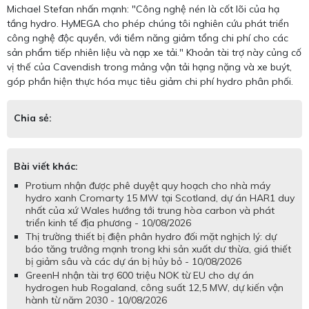
Michael Stefan nhấn mạnh: "Công nghệ nén là cốt lõi của hạ
tầng hydro. HyMEGA cho phép chúng tôi nghiên cứu phát triển
công nghệ độc quyền, với tiềm năng giảm tổng chi phí cho các
sản phẩm tiếp nhiên liệu và nạp xe tải." Khoản tài trợ này củng cố
vị thế của Cavendish trong mảng vận tải hạng nặng và xe buýt,
góp phần hiện thực hóa mục tiêu giảm chi phí hydro phân phối.
Chia sẻ:
Bài viết khác:
Protium nhận được phê duyệt quy hoạch cho nhà máy
hydro xanh Cromarty 15 MW tại Scotland, dự án HAR1 duy
nhất của xứ Wales hướng tới trung hòa carbon và phát
triển kinh tế địa phương - 10/08/2026
Thị trường thiết bị điện phân hydro đối mặt nghịch lý: dự
báo tăng trưởng mạnh trong khi sản xuất dư thừa, giá thiết
bị giảm sâu và các dự án bị hủy bỏ - 10/08/2026
GreenH nhận tài trợ 600 triệu NOK từ EU cho dự án
hydrogen hub Rogaland, công suất 12,5 MW, dự kiến vận
hành từ năm 2030 - 10/08/2026