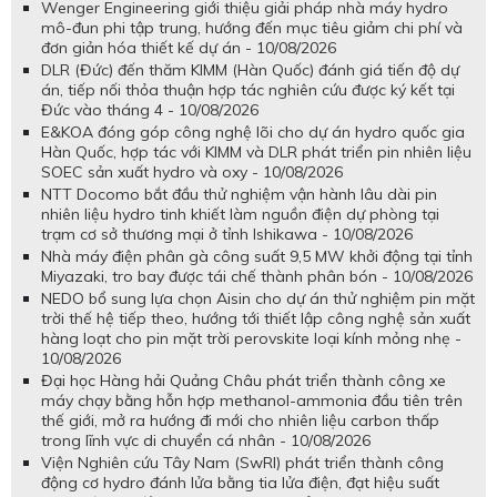
Wenger Engineering giới thiệu giải pháp nhà máy hydro
mô-đun phi tập trung, hướng đến mục tiêu giảm chi phí và
đơn giản hóa thiết kế dự án - 10/08/2026
DLR (Đức) đến thăm KIMM (Hàn Quốc) đánh giá tiến độ dự
án, tiếp nối thỏa thuận hợp tác nghiên cứu được ký kết tại
Đức vào tháng 4 - 10/08/2026
E&KOA đóng góp công nghệ lõi cho dự án hydro quốc gia
Hàn Quốc, hợp tác với KIMM và DLR phát triển pin nhiên liệu
SOEC sản xuất hydro và oxy - 10/08/2026
NTT Docomo bắt đầu thử nghiệm vận hành lâu dài pin
nhiên liệu hydro tinh khiết làm nguồn điện dự phòng tại
trạm cơ sở thương mại ở tỉnh Ishikawa - 10/08/2026
Nhà máy điện phân gà công suất 9,5 MW khởi động tại tỉnh
Miyazaki, tro bay được tái chế thành phân bón - 10/08/2026
NEDO bổ sung lựa chọn Aisin cho dự án thử nghiệm pin mặt
trời thế hệ tiếp theo, hướng tới thiết lập công nghệ sản xuất
hàng loạt cho pin mặt trời perovskite loại kính mỏng nhẹ -
10/08/2026
Đại học Hàng hải Quảng Châu phát triển thành công xe
máy chạy bằng hỗn hợp methanol-ammonia đầu tiên trên
thế giới, mở ra hướng đi mới cho nhiên liệu carbon thấp
trong lĩnh vực di chuyển cá nhân - 10/08/2026
Viện Nghiên cứu Tây Nam (SwRI) phát triển thành công
động cơ hydro đánh lửa bằng tia lửa điện, đạt hiệu suất